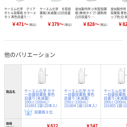
ケーエム化学 クリア
ケーエム化学 Ｂ型投
金鵄製作所 小判型投薬
金鵄製作所
ボトル投薬瓶 カラーメ
薬瓶（未滅菌）凸凹目盛
瓶（無地タイプ） 調剤用
投薬瓶 青色
モリ 青色目盛り …
り
凸凹目盛り …
ップ色:白 
￥471～
￥379～
￥828～
￥8
（税込）
（税込）
（税込）
他のバリエーション
ケーエム化学 カラ
ケーエム化学 カラ
ケーエム化学
商品名
ー目盛投薬瓶 青色
ー目盛投薬瓶 青色
ー目盛投薬瓶
目盛り（未滅菌）
目盛り（未滅菌）
目盛り（未滅菌
100cc（100mL）
150cc（150mL）
200cc（200mL
101803 1袋（20本入）
101804 1袋（10本入）
101805 1袋（
投薬瓶 8 位
価格
￥822
￥547