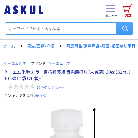
カゴ
メニュー
ホーム
衛生/医療/介護
薬局用品/調剤用品/服薬・投薬補助用品
ケーエム化学
ブランド：
ケーエム化学
ケーエム化学 カラー目盛投薬瓶 青色目盛り（未滅菌） 30cc（30mL）
101801 1袋（20本入）
（
0
件のレビュー
）
ランキングを見る：
薬容器