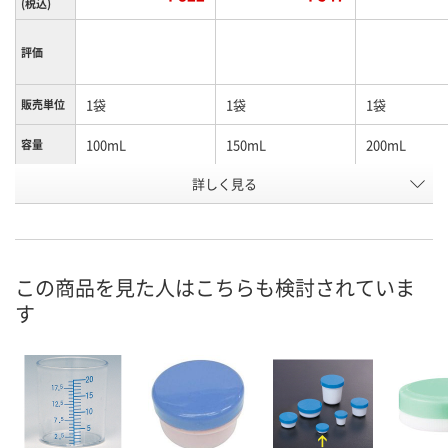
(税込)
評価
1袋
1袋
1袋
販売単位
100mL
150mL
200mL
容量
お申込番
詳しく見る
EW49413
EW49410
EW49415
号
在庫
お届け日
この商品を見た人はこちらも検討されていま
現在ご注文いただけ
現在ご注文いただけ
現在ご注文い
す
ません
ません
ません