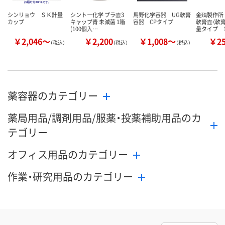
シンリョウ ＳＫ計量
シントー化学 プラ壺3
馬野化学容器 UG軟膏
金鵄製作所
カップ
キャップ青 未滅菌 1箱
容器 CPタイプ
軟膏壺（軟
(100個入…
量タイプ 
￥2,046～
￥2,200
￥1,008～
￥2
（税込）
（税込）
（税込）
薬容器のカテゴリー
薬局用品/調剤用品/服薬・投薬補助用品のカ
テゴリー
オフィス用品のカテゴリー
作業・研究用品のカテゴリー