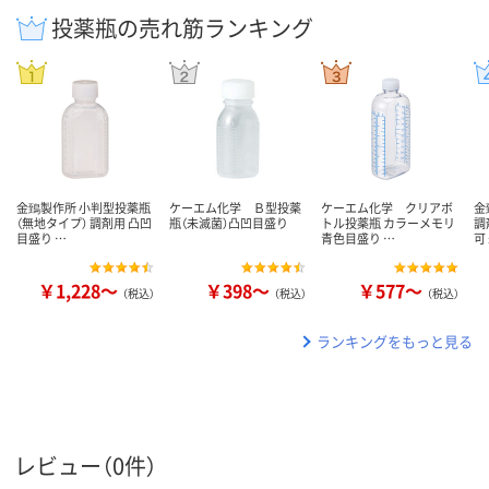
投薬瓶の売れ筋ランキング
金鵄製作所 小判型投薬瓶
ケーエム化学 Ｂ型投薬
ケーエム化学 クリアボ
金
（無地タイプ） 調剤用 凸凹
瓶（未滅菌）凸凹目盛り
トル投薬瓶 カラーメモリ
調
目盛り …
青色目盛り …
可
￥1,228～
￥398～
￥577～
（税込）
（税込）
（税込）
ランキングをもっと見る
レビュー（0件）