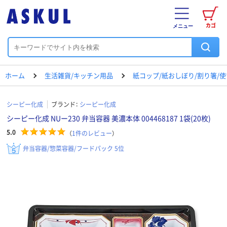
カゴ
メニュー
ホーム
生活雑貨/キッチン用品
紙コップ/紙おしぼり/割り箸/
シーピー化成
ブランド：
シーピー化成
シーピー化成 NUー230 弁当容器 美濃本体 004468187 1袋(20枚)
5.0
（
1
件のレビュー
）
弁当容器/惣菜容器/フードパック 5位