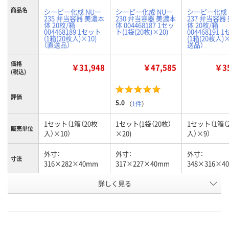
商品名
シーピー化成 NUー
シーピー化成 NUー
シーピー化成 
235 弁当容器 美濃本
230 弁当容器 美濃本
237 弁当容器
体 20枚/箱
体 004468187 1セッ
体 20枚/箱
004468189 1セット
ト(1袋(20枚)×20)
004468191 
(1箱(20枚入)×10)
(1箱(20枚入)
（直送品）
送品）
価格
￥31,948
￥47,585
￥35
(税込)
評価
5.0
（
1件
）
1セット（1箱（20枚
1セット(1袋（20枚）
1セット（1箱（
販売単位
入）×10）
×20)
入）×9）
外寸：
外寸：
外寸：
寸法
316×282×40mm
317×227×40mm
348×316×4
お申込番
詳しく見る
U173462
U173464
U175263
号
直送品
入荷待ち
直送品
在庫