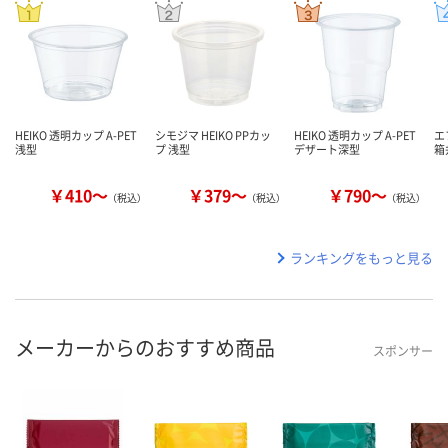
HEIKO 透明カップ A-PET
シモジマ HEIKO PPカッ
HEIKO 透明カップ A-PET
エ
浅型
プ 浅型
デザート深型
箱弁
￥410～
￥379～
￥790～
（税込）
（税込）
（税込）
ランキングをもっと見る
メーカーからのおすすめ商品
スポンサー