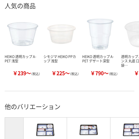
人気の商品
HEIKO 透明カップ A-
シモジマ HEIKO PPカ
HEIKO 透明カップ A-
透明カップ A
PET 浅型
ップ 浅型
PET デザート深型
ンス 丸底 口
袋…
￥239～
￥225～
￥790～
￥
（税込）
（税込）
（税込）
他のバリエーション