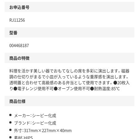
お申込番号
RJ11256
型番
004468187
商品の特徴
料理を活かす美しい器でおもてなしの席を多彩に演出します。磁器
調の仕切りがまるで小皿が入っているような重厚感を演出します。
透明蓋と合わせて高級感のある弁当として使用できます。●20枚入
り●電子レンジ使用不可●オーブン使用不可●耐熱温度:85℃
商品仕様
メーカー：シーピー化成
ブランド：シーピー化成
外寸：317mm×227mm×40mm
素材：HIPS