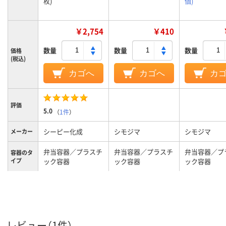
枚)
個)
￥2,754
￥410
数量
数量
数量
価格
(税込)
カゴへ
カゴへ
カ
評価
5.0
（
1件
）
シーピー化成
シモジマ
シモジマ
メーカー
弁当容器／プラスチ
弁当容器／プラスチ
弁当容器／プ
容器のタ
イプ
ック容器
ック容器
ック容器
電子レン
不可
ジ使用可
否
ＨＩＰＳ
ＡーＰＥＴ
A-PET
材質
レビュー（1件）