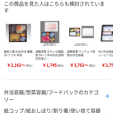
ご注文後、お届けに
この商品を見た人はこちらも検討されていま
8月25日（火）まで
ついてご連絡いたし
8月25日（火）
お届け日
す
ます
数量
数量
数量
カゴへ
カゴへ
カ
福助工業 仕出弁当 優膳
遠藤商事 きれいな器副
遠藤商事 ワンウェイ耐
NU 弁当容
YN うつわ 本体
食 PRー7 赤40内B/透明
熱お弁当容器
シーピー化
花吹雪ピ…
￥2,162～
￥1,745
￥3,762～
￥2,7
（税込）
（税込）
（税込）
弁当容器/惣菜容器/フードパックのカテゴ
リー
紙コップ/紙おしぼり/割り箸/使い捨て容器