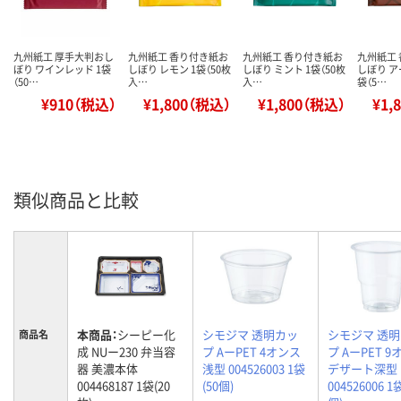
九州紙工 厚手大判おし
九州紙工 香り付き紙お
九州紙工 香り付き紙お
九州紙工
ぼり ワインレッド 1袋
しぼり レモン 1袋（50枚
しぼり ミント 1袋（50枚
しぼり ア
（50…
入…
入…
袋（5…
¥910（税込）
¥1,800（税込）
¥1,800（税込）
¥1,
類似商品と比較
本商品：
シーピー化
シモジマ 透明カッ
シモジマ 透
商品名
成 NUー230 弁当容
プ AーPET 4オンス
プ AーPET 
器 美濃本体
浅型 004526003 1袋
デザート深型
004468187 1袋(20
(50個)
004526006 1