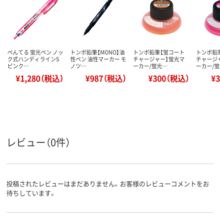
ぺんてる 蛍光ペン ノッ
トンボ鉛筆【MONO】油
トンボ鉛筆【蛍コート
トンボ鉛
ク式ハンディラインS
性ペン 油性マーカー モ
チャージャー】蛍光マ
チャージ
ピンク…
ノツ…
ーカー/蛍光…
ーカー/
¥1,280（税込）
¥987（税込）
¥300（税込）
¥
レビュー（0件）
投稿されたレビューはまだありません。お客様のレビューコメントをお
待ちしています。