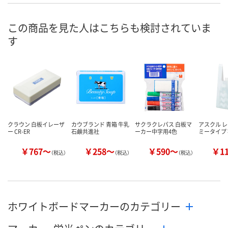
1点
1点
6点
8月8日（土）
8月8日（土）
8月8日（土）
お届け日
この商品を見た人はこちらも検討されていま
す
数量
数量
数量
カゴへ
カゴへ
カ
クラウン 白板イレーザ
カウブランド 青箱 牛乳
サクラクレパス 白板マ
アスクル 
ー CR-ER
石鹸共進社
ーカー中字用4色
ミータイプ
￥767～
￥258～
￥590～
￥1
（税込）
（税込）
（税込）
ホワイトボードマーカーのカテゴリー