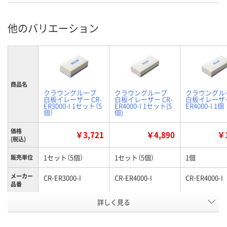
他のバリエーション
商品名
クラウングループ
クラウングループ
クラウングル
白板イレーザー CR-
白板イレーザー CR-
白板イレーザー
ER3000-I 1セット（5
ER4000-I 1セット(5
ER4000-I 1個
個）
個)
価格
￥3,721
￥4,890
￥1
(税込)
1セット（5個）
1セット（5個）
1個
販売単位
メーカー
CR-ER3000-I
CR-ER4000-I
CR-ER4000-I
品番
お申込番
詳しく見る
WW47900
WW47903
HN47674
号
在庫