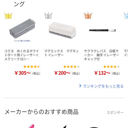
ング
コクヨ めくれるホワイ
マグエックス マグネッ
サクラクレパス 白板マ
デ
トボード用イレーザー＜
ト イレーザー
ーカー 細字 イレーザー
イ
メクリーナ16＞…
キャップ付
￥305～
￥200～
￥132～
（税込）
（税込）
（税込）
ランキングをもっと見る
メーカーからのおすすめ商品
スポンサー