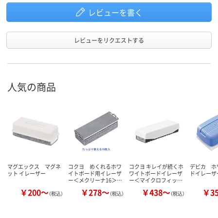
レビューを書く
レビューをリクエストする
人気の商品
マグエックス マグネ
コクヨ めくれるホワ
コクヨ キレイが続くホ
デビカ ホ
ット イレーザー
イトボード用イレーザ
ワイトボードイレーザ
ドイレーザ
ー＜メクリーナ16＞…
ー＜マイクロフィッ…
￥200～
￥278～
￥438～
￥3
（税込）
（税込）
（税込）