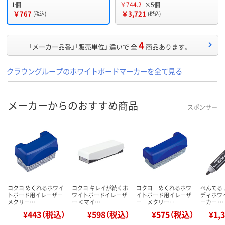
1個
￥744.2
×5個
￥767
￥3,721
(税込)
(税込)
4
「メーカー品番」「販売単位」 違いで 全
商品あります。
クラウングループのホワイトボードマーカーを全て見る
メーカーからのおすすめ商品
スポンサー
コクヨ めくれるホワイ
コクヨ キレイが続くホ
コクヨ めくれるホワ
ぺんてる 
トボード用イレーザー
ワイトボードイレーザ
イトボード用イレーザ
ディホワ
メクリー…
ー ＜マイ…
ー メクリー…
ーカー …
¥443（税込）
¥598（税込）
¥575（税込）
¥1,