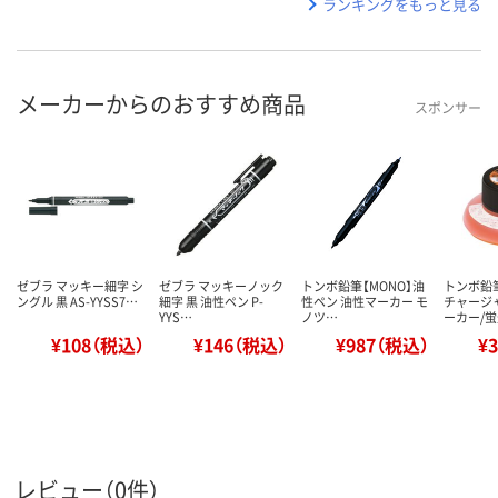
ランキングをもっと見る
メーカーからのおすすめ商品
スポンサー
ゼブラ マッキー細字 シ
ゼブラ マッキーノック
トンボ鉛筆【MONO】油
トンボ鉛
ングル 黒 AS-YYSS7…
細字 黒 油性ペン P-
性ペン 油性マーカー モ
チャージ
YYS…
ノツ…
ーカー/
¥108（税込）
¥146（税込）
¥987（税込）
¥
レビュー（0件）