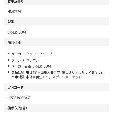
お申込番号
HN47674
型番
CR-ER4000-I
商品仕様
メーカー：クラウングループ
ブランド：クラウン
メーカー品番：CR-ER4000-I
商品仕様：●仕様：両面用大●外寸：幅１３０×奥６０×高３０ｍ
ｍ●材質：本体＝再生ＰＳ，スポンジ＝モケット
JANコード
4953349080867
備考（ご注意）