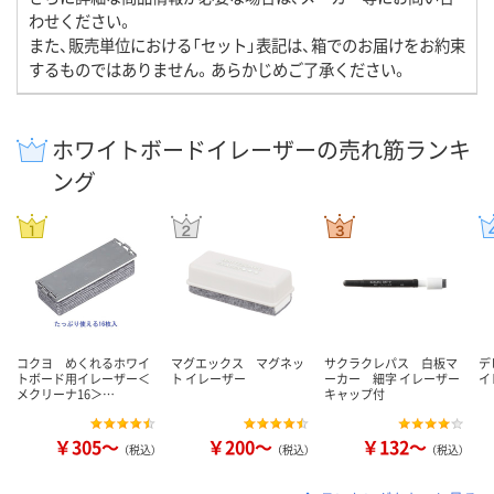
わせください。
また、販売単位における「セット」表記は、箱でのお届けをお約束
するものではありません。あらかじめご了承ください。
ホワイトボードイレーザーの売れ筋ランキ
ング
コクヨ めくれるホワイ
マグエックス マグネッ
サクラクレパス 白板マ
デ
トボード用イレーザー＜
ト イレーザー
ーカー 細字 イレーザー
イ
メクリーナ16＞…
キャップ付
￥305～
￥200～
￥132～
（税込）
（税込）
（税込）