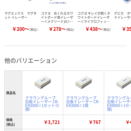
マグエックス マグネ
コクヨ めくれるホワ
コクヨ キレイが続くホ
デビカ ホ
ット イレーザー
イトボード用イレーザ
ワイトボードイレーザ
ドイレーザ
ー＜メクリーナ16＞…
ー＜マイクロフィッ…
￥200～
￥278～
￥438～
￥3
（税込）
（税込）
（税込）
他のバリエーション
商品名
クラウングループ
クラウングループ
クラウングル
白板イレーザー CR-
白板イレーザー CR-
白板イレーザー
ER3000-I 1セット（5
ER3000-I 1個
ER4000-I 1
個）
個)
価格
￥3,721
￥767
￥4
(税込)