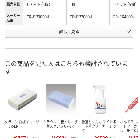
1セット（5個）
1個
1セット（5個）
販売単位
メーカー
CR-ER3000-I
CR-ER3000-I
CR-ER4000-I
品番
お申込番
詳しく見る
WW47900
EW70834
WW47903
号
1点
6点
1点
在庫
8月13日（木）
8月13日（木）
8月13日（木）
お届け日
この商品を見た人はこちらも検討されていま
す
数量
数量
数量
カゴへ
カゴへ
カ
クラウン 白板イレーザ
クラウン 白板イレーザ
激落ちくん ホワイトボ
ぺんてる 
ー CR-ER
ー替スポンジ CR-ER
ード用クリーナー レッ
ードマーカ
ク
ル 細字丸