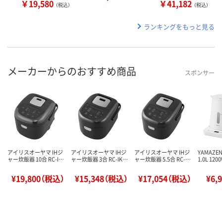
￥19,580
￥41,182
（税込）
（税込）
ランキングをもっと見る
メーカーからのおすすめ商品
スポンサー
アイリスオーヤマ IHジ
アイリスオーヤマ IHジ
アイリスオーヤマ IHジ
YAMAZ
ャー炊飯器 10合 RC-I…
ャー炊飯器 3合 RC-IK…
ャー炊飯器 5.5合 RC-…
1.0L 12
¥19,800（税込）
¥15,348（税込）
¥17,054（税込）
¥6,