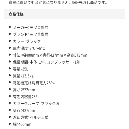
寝室に置いても音が気になりません。※軒先渡し商品です。
商品仕様
メーカー：三ツ星貿易
ブランド：三ツ星貿易
カラー：ブラック
庫内温度：7℃～8℃
寸法：幅400mm×奥行427mm×高さ573mm
保証期間：本体：1年、コンプレッサー：1年
容量：35L
質量：13.5kg
電動機定格消費電力：58w
高さ：573mm
有効内容量：35L
カラーグループ：ブラック系
奥行：427mm
冷却方式：ペルチェ式
幅：400mm