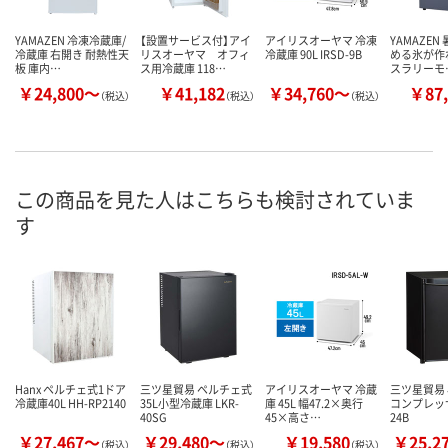
YAMAZEN 冷凍冷蔵庫/
【設置サービス付】アイ
アイリスオーヤマ 冷凍
YAMAZEN
冷蔵庫 右開き 耐熱性天
リスオーヤマ オフィ
冷蔵庫 90L IRSD-9B
める氷が作
板 庫内…
ス用冷蔵庫 118…
スラリーモ
￥24,800～
￥41,182
￥34,760～
￥87,
（税込）
（税込）
（税込）
この商品を見た人はこちらも検討されていま
す
Hanx ペルチェ式1ドア
三ツ星貿易 ペルチェ式
アイリスオーヤマ 冷蔵
三ツ星貿易
冷蔵庫40L HH-RP2140
35L小型冷蔵庫 LKR-
庫 45L 幅47.2×奥行
コンプレッサ
40SG
45×高さ…
24B
￥27,467～
￥29,480～
￥19,580
￥25,2
（税込）
（税込）
（税込）