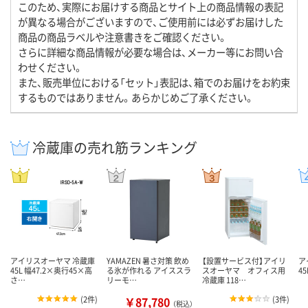
このため、実際にお届けする商品とサイト上の商品情報の表記
が異なる場合がございますので、ご使用前には必ずお届けした
商品の商品ラベルや注意書きをご確認ください。
さらに詳細な商品情報が必要な場合は、メーカー等にお問い合
わせください。
また、販売単位における「セット」表記は、箱でのお届けをお約束
するものではありません。あらかじめご了承ください。
冷蔵庫の売れ筋ランキング
アイリスオーヤマ 冷蔵庫
YAMAZEN 暑さ対策 飲め
【設置サービス付】アイリ
ア
45L 幅47.2×奥行45×高
る氷が作れる アイススラ
スオーヤマ オフィス用
45
さ…
リーモ…
冷蔵庫 118…
(
2件
)
￥87,780
(
3件
)
（税込）