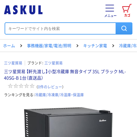
カゴ
メニュー
ホーム
事務機器/家電/電池/照明
キッチン家電
冷蔵庫/冷
三ツ星貿易
ブランド：
三ツ星貿易
三ツ星貿易 【軒先渡し】小型冷蔵庫 無音タイプ 35L ブラック ML-
40SG-B 1台（直送品）
（
0
件のレビュー
）
ランキングを見る：
冷蔵庫/冷凍庫/冷温庫・保温庫