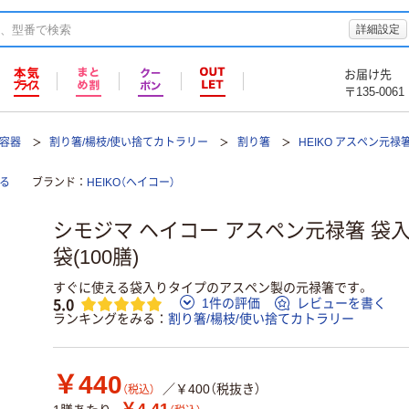
詳細設定
お届け先
〒135-0061
て容器
割り箸/楊枝/使い捨てカトラリー
割り箸
HEIKO アスペン元禄
る
ブランド
HEIKO（ヘイコー）
シモジマ ヘイコー アスペン元禄箸 袋入 彩 0
袋(100膳)
すぐに使える袋入りタイプのアスペン製の元禄箸です。
5.0
1件の評価
レビューを書く
ランキングをみる
割り箸/楊枝/使い捨てカトラリー
￥440
／￥400（税抜き）
（税込）
￥4.41