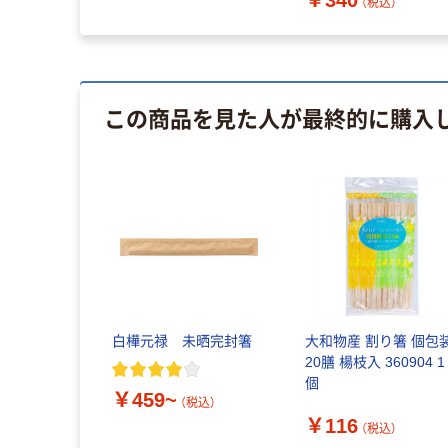
（税込）
この商品を見た人が最終的に購入
白樺元禄 未晒完封箸
大和物産 割り箸 個包
20膳 楊枝入 360904 1
個
￥459~
（税込）
￥116
（税込）