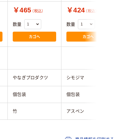
￥465
￥424
￥19,
（税込）
（税込）
数量
数量
数量
カゴへ
カゴへ
やなぎプロダクツ
シモジマ
シモジマ
個包装
個包装
個包装
竹
アスペン
アスペン