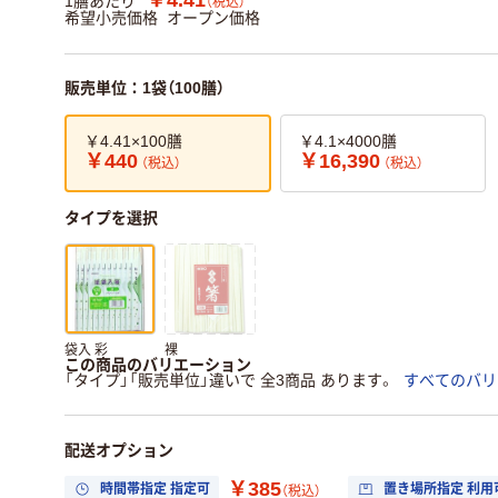
1膳あたり
（税込）
希望小売価格
オープン価格
販売単位：1袋（100膳）
￥4.41×100膳
￥4.1×4000膳
￥440
￥16,390
（税込）
（税込）
タイプを選択
袋入 彩
裸
この商品のバリエーション
「タイプ」「販売単位」違いで 全3商品 あります。
すべてのバリ
配送オプション
￥385
時間帯指定 指定可
置き場所指定 利用
（税込）