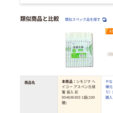
類似商品と比較
類似スペック品を探す
人
本商品：
シモジマ ヘ
やな
商品名
イコー アスペン元禄
樺元
箸 袋入 彩
り） 
004636303 1袋(100
膳入
膳)