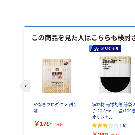
この商品を見た人はこちらも検討
オリジナル
前のスライドへ
やなぎプロダクツ 割り
植林材 元禄割箸 箸袋
箸
り 20.3cm 1袋（100
オリジナル
￥178~
（税込）
(
16
)
￥340