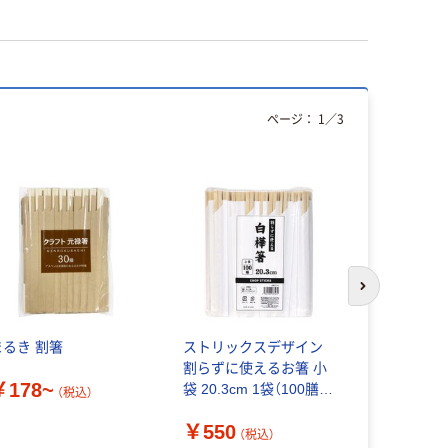
ページ：
1
／
3
本気プ
次のスライド
まるき 割箸
ストリックスデザイン
植林材 元
割らずに使えるお箸 小
封 個包装 
￥178~
袋 20.3cm 1袋（100膳
20.3cm 1
（税込）
入）
リジナル
￥550
（税込）
￥250