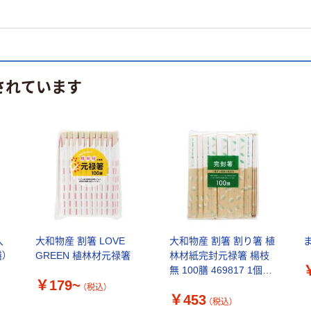
されています
入
大和物産 割箸 LOVE
大和物産 割箸 割り箸 植
膳）
GREEN 植林材元禄箸
林材紙完封元禄箸 楊枝
無 100膳 469817 1個
￥179~
（直送品）
（税込）
￥453
（税込）