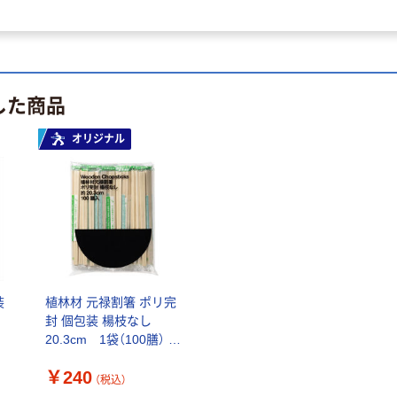
した商品
オリジナル
装
植林材 元禄割箸 ポリ完
封 個包装 楊枝なし
20.3cm 1袋（100膳） オ
リジナル
￥240
（税込）