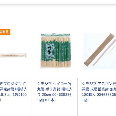
気商品
ぎプロダクツ 白
シモジマ ヘイコー竹
シモジマ アスペン
禄完封箸（楊枝入
丸箸 ポリ完封 楊枝入
禄箸 未晒紙完封 無
19.3cm 1袋（100
り 20cm 004636336
100膳入 00463633
）
1袋(100本)
1袋