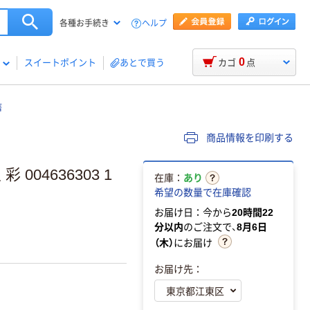
ヘルプ
各種お手続き
0
スイートポイント
あとで買う
カゴ
点
箸
商品情報を印刷する
04636303 1
在庫：
あり
希望の数量で在庫確認
お届け日：今から
20時間22
分以内
のご注文で、
8月6日
（木）
にお届け
お届け先：