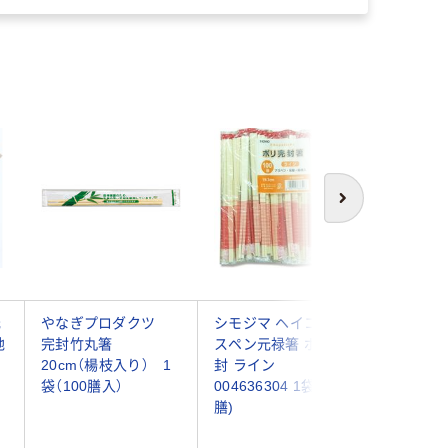
次へ
元
やなぎプロダクツ
シモジマ ヘイコーア
【ケース販
地
完封竹丸箸
スペン元禄箸 ポリ完
割箸 ア
5
20cm（楊枝入り） 1
封 ライン
紙完封 
袋（100膳入）
004636304 1袋(100
004636
膳)
(100膳入
4000膳)