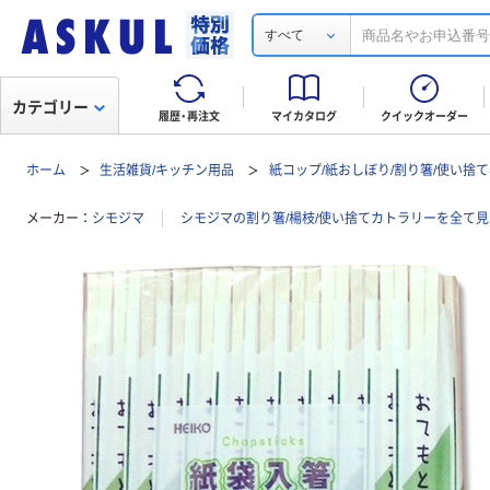
すべて
カテゴリー
履歴・再注文
マイカタログ
クイックオーダー
ホーム
生活雑貨/キッチン用品
紙コップ/紙おしぼり/割り箸/使い捨
メーカー
シモジマ
シモジマの割り箸/楊枝/使い捨てカトラリーを全て見