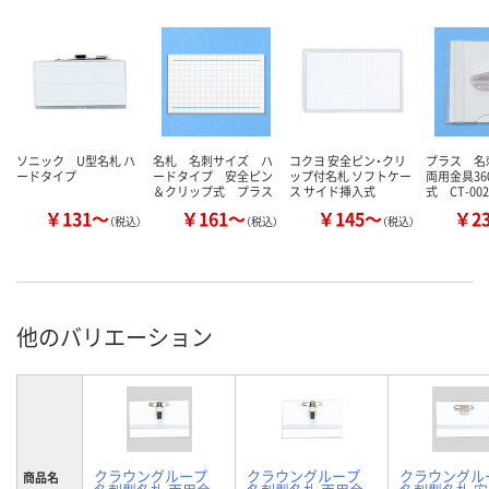
ソニック U型名札 ハ
名札 名刺サイズ ハ
コクヨ 安全ピン・クリ
プラス 
ードタイプ
ードタイプ 安全ピン
ップ付名札 ソフトケー
両用金具36
＆クリップ式 プラス
ス サイド挿入式
式 CT-002
￥131～
￥161～
￥145～
￥2
（税込）
（税込）
（税込）
他のバリエーション
クラウングループ
クラウングループ
クラウングル
商品名