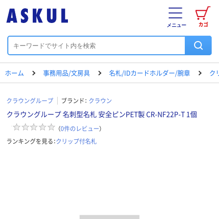
カゴ
メニュー
ホーム
事務用品/文房具
名札/IDカードホルダー/腕章
ク
クラウングループ
ブランド：
クラウン
クラウングループ 名刺型名札 安全ピンPET製 CR-NF22P-T 1個
（
0
件のレビュー
）
ランキングを見る：
クリップ付名札