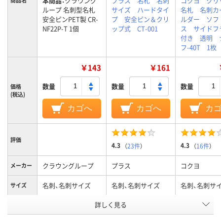
本商品：
クラウング
プラス 名札 名刺
コクヨ クリ
ループ 名刺型名札
サイズ ハードタイ
名札 名刺カ
安全ピンPET製 CR-
プ 安全ピン＆クリ
ルダー ソフ
NF22P-T 1個
ップ式 CT-001
ス サイドフ
付き 透明 
フ-40T 1枚
￥143
￥161
数量
数量
数量
価格
(税込)
カゴへ
カゴへ
カ
評価
4.3
4.3
（
23件
）
（
16件
）
クラウングループ
プラス
コクヨ
メーカー
名刺、名刺サイズ
名刺、名刺サイズ
名刺、名刺サ
サイズ
詳しく見る
クリア(透明・半透明)
クリア(透明・半透明)
クリア(透明・
カラーグ
ループ
系
系
系