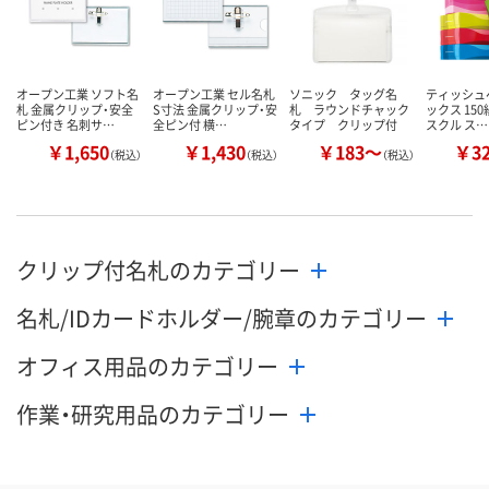
カゴへ
カゴへ
カ
オープン工業 ソフト名
オープン工業 セル名札
ソニック タッグ名
ティッシュ
札 金属クリップ・安全
S寸法 金属クリップ・安
札 ラウンドチャック
ックス 150
ピン付き 名刺サ…
全ピン付 横…
タイプ クリップ付
スクル ス…
￥1,650
￥1,430
￥183～
￥3
（税込）
（税込）
（税込）
クリップ付名札のカテゴリー
名札/IDカードホルダー/腕章のカテゴリー
オフィス用品のカテゴリー
作業・研究用品のカテゴリー