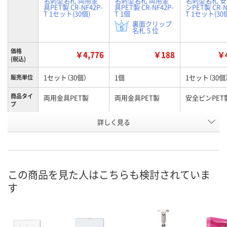
名刺型名札 両用金
名刺型名札 両用金
名刺型名札 
具PET製 CR-NF42P-
具PET製 CR-NF42P-
ンPET製 CR-N
T 1セット(30個)
T 1個
T 1セット(30
裏面クリップ
名札 5 位
価格
￥4,776
￥188
￥4
(税込)
1セット（30個）
1個
1セット（30個
販売単位
商品タイ
両用金具PET製
両用金具PET製
安全ピンPET
プ
お申込番
詳しく見る
WW48438
HN47762
WW48431
号
3点
あり
入荷待ち
在庫
この商品を見た人はこちらも検討されていま
8月11日（火）
8月11日（火）
8月17日（月）
お届け日
す
数量
数量
数量