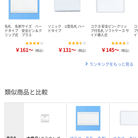
名札 名刺サイズ ハー
ソニック U型名札 ハー
コクヨ 安全ピン・クリッ
コ
ドタイプ 安全ピン＆ク
ドタイプ
プ付名札 ソフトケース サ
プ
リップ式 プラス
イド挿入式
イ
￥161～
￥131～
￥145～
（税込）
（税込）
（税込）
ランキングをもっと見る
類似商品と比較
商品名