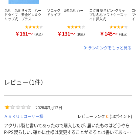
名札 名刺サイズ ハー
ソニック U型名札 ハー
コクヨ 安全ピン・クリッ
コ
ドタイプ 安全ピン＆ク
ドタイプ
プ付名札 ソフトケース サ
プ
リップ式 プラス
イド挿入式
イ
￥161～
￥131～
￥145～
（税込）
（税込）
（税込）
ランキングをもっと見る
レビュー（1件）
2026年3月12日
ＡＳＫＵＬユーザー様
レビューランク
C
(13ポイント)
アクリル製と書いてあったので購入したが、届いたものはどうやら
R-PS製らしい、確かに仕様は変更することがあるとは書いてあった