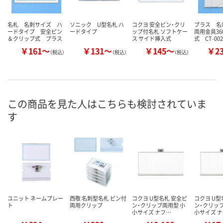
名札 名刺サイズ ハ
ソニック U型名札 ハ
コクヨ 安全ピン・クリ
プラス 
ードタイプ 安全ピン
ードタイプ
ップ付名札 ソフトケー
両用金具36
＆クリップ式 プラス
ス サイド挿入式
式 CT-002
￥161～
￥131～
￥145～
￥2
（税込）
（税込）
（税込）
この商品を見た人はこちらも検討されていま
す
ユニット ネームプレー
西敬 名刺型名札 ピン付
コクヨ U型名札 安全ピ
コクヨ U型
ト
両用クリップ
ン・クリップ両用型 小
ン・クリッ
小サイズ ナフ…
小サイズ 