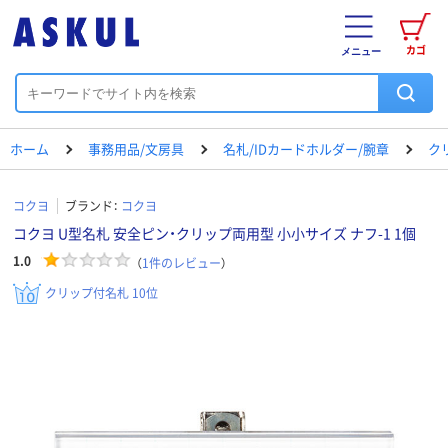
カゴ
メニュー
ホーム
事務用品/文房具
名札/IDカードホルダー/腕章
ク
コクヨ
ブランド：
コクヨ
コクヨ U型名札 安全ピン・クリップ両用型 小小サイズ ナフ-1 1個
1.0
（
1
件のレビュー
）
クリップ付名札 10位