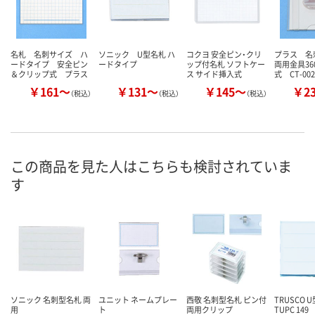
名札 名刺サイズ ハ
ソニック U型名札 ハ
コクヨ 安全ピン・クリ
プラス 
ードタイプ 安全ピン
ードタイプ
ップ付名札 ソフトケー
両用金具36
＆クリップ式 プラス
ス サイド挿入式
式 CT-002
￥161～
￥131～
￥145～
￥2
（税込）
（税込）
（税込）
この商品を見た人はこちらも検討されていま
す
ソニック 名刺型名札 両
ユニット ネームプレー
西敬 名刺型名札 ピン付
TRUSCO 
用
ト
両用クリップ
TUPC 149