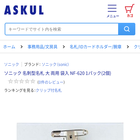
カゴ
メニュー
ホーム
事務用品/文房具
名札/IDカードホルダー/腕章
ク
ソニック
ブランド：
ソニック（sonic）
ソニック 名刺型名札 大 両用 袋入 NF-620 1パック(2個)
（
0
件のレビュー
）
ランキングを見る：
クリップ付名札