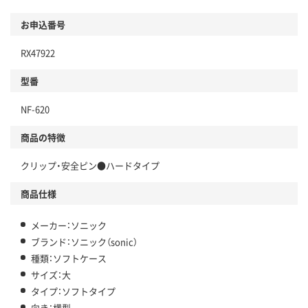
お申込番号
RX47922
型番
NF-620
商品の特徴
クリップ・安全ピン●ハードタイプ
商品仕様
メーカー：ソニック
ブランド：ソニック（sonic）
種類：ソフトケース
サイズ：大
タイプ：ソフトタイプ
向き：横型