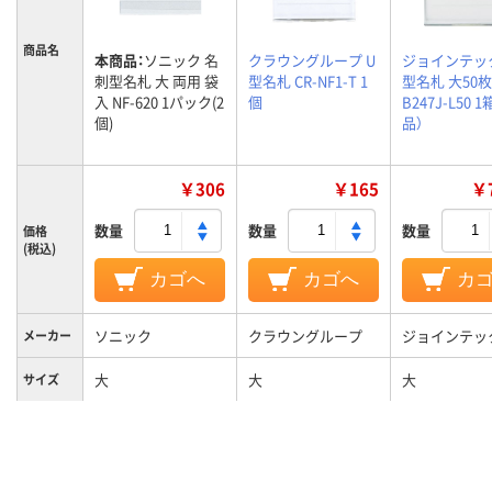
商品名
本商品：
ソニック 名
クラウングループ U
ジョインテック
刺型名札 大 両用 袋
型名札 CR-NF1-T 1
型名札 大50枚
入 NF-620 1パック(2
個
B247J-L50 
個)
品）
￥306
￥165
￥7
数量
数量
数量
価格
(税込)
カゴへ
カゴへ
カ
ソニック
クラウングループ
ジョインテッ
メーカー
大
大
大
サイズ