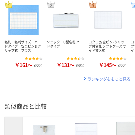
名札 名刺サイズ ハー
ソニック U型名札 ハー
コクヨ 安全ピン・クリッ
コ
ドタイプ 安全ピン＆ク
ドタイプ
プ付名札 ソフトケース サ
プ
リップ式 プラス
イド挿入式
イ
￥161～
￥131～
￥145～
（税込）
（税込）
（税込）
ランキングをもっと見る
類似商品と比較