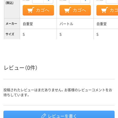
(税込)
カゴへ
カゴへ
カ
自重堂
バートル
自重堂
メーカー
S
S
S
サイズ
カラーグ
グリーン系
ブラック系
ピンク系
ループ
レビュー（0件）
投稿されたレビューはまだありません。お客様のレビューコメントをお
待ちしています。
レビューを書く