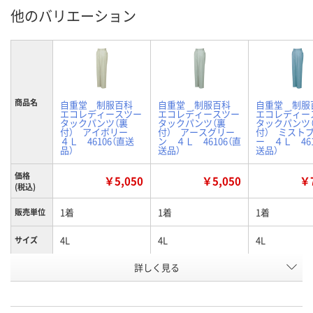
他のバリエーション
商品名
自重堂 制服百科
自重堂 制服百科
自重堂 制
エコレディースツー
エコレディースツー
エコレディー
タックパンツ（裏
タックパンツ（裏
タックパンツ
付） アイボリー
付） アースグリー
付） ミスト
４Ｌ 46106（直送
ン ４Ｌ 46106（直
ー ４Ｌ 461
品）
送品）
送品）
価格
￥5,050
￥5,050
￥7
(税込)
1着
1着
1着
販売単位
4L
4L
4L
サイズ
詳しく見る
アイボリー
アースグリーン
ミストブルー
色
お申込番
H414741
H414748
H414755
号