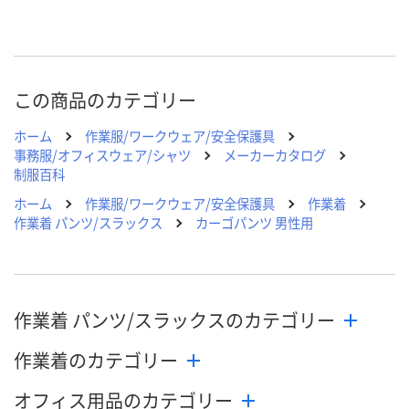
直送品
直送品
直送品
在庫
8月24日（月）まで
8月24日（月）まで
8月24日（月）
お届け日
この商品のカテゴリー
数量
数量
数量
ホーム
作業服/ワークウェア/安全保護具
カゴへ
カゴへ
カ
事務服/オフィスウェア/シャツ
メーカーカタログ
制服百科
ホーム
作業服/ワークウェア/安全保護具
作業着
作業着 パンツ/スラックス
カーゴパンツ 男性用
作業着 パンツ/スラックスのカテゴリー
作業着のカテゴリー
オフィス用品のカテゴリー