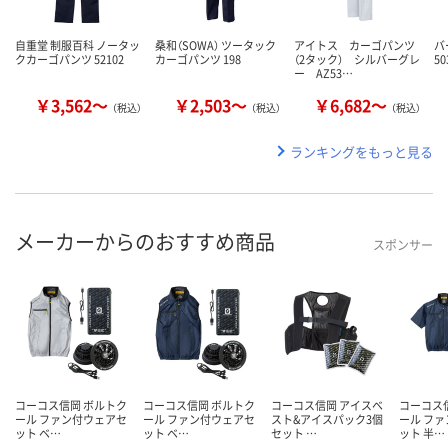
自重堂 制服百科 ノータッ
桑和（SOWA） ツータック
アイトス カーゴパンツ
バ
クカーゴパンツ 52102
カーゴパンツ 198
（2タック） シルバーグレ
50
ー AZ53…
￥3,562～
￥2,503～
￥6,682～
（税込）
（税込）
（税込）
ランキングをもっと見る
メーカーからのおすすめ商品
スポンサー
コーコス信岡 ボルトク
コーコス信岡 ボルトク
コーコス信岡 アイスベ
コーコス
ール ファン付ウェアセ
ール ファン付ウェアセ
スト&アイスパック3個
ール フ
ット ベ…
ット ベ…
セット …
ット 半…