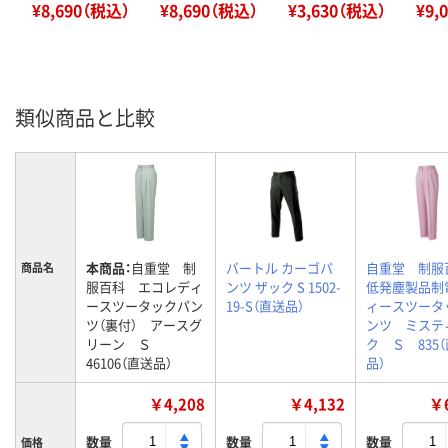
¥8,690（税込）
¥8,690（税込）
¥3,630（税込）
¥9,
類似商品と比較
本商品：
自重堂 制
バートル カーゴパ
自重堂 制
商品名
服百科 エコレディ
ンツ ザック S 1502-
低発塵製品制
ースツータックパン
19-S（直送品）
ィースツータ
ツ（裏付） アースグ
ンツ ミステ
リーン Ｓ
ク Ｓ 835
46106（直送品）
品）
￥4,208
￥4,132
￥6
数量
数量
数量
価格