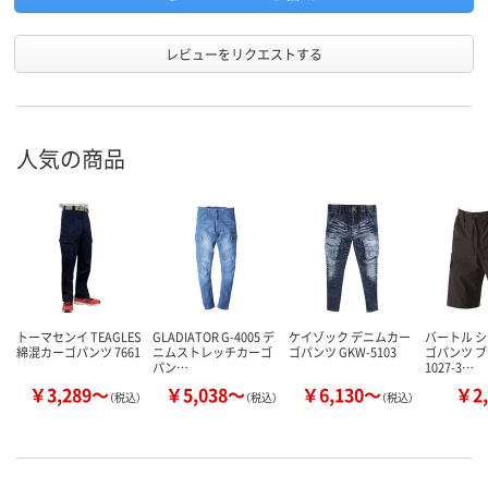
レビューをリクエストする
人気の商品
トーマセンイ TEAGLES
GLADIATOR G-4005 デ
ケイゾック デニムカー
バートル 
綿混カーゴパンツ 7661
ニムストレッチカーゴ
ゴパンツ GKW-5103
ゴパンツ ブ
パン…
1027-3…
￥3,289～
￥5,038～
￥6,130～
￥2,
（税込）
（税込）
（税込）