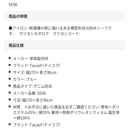
SE06
商品の特徴
●アイロン・乾燥機の熱に強い丈夫な横型形状の防水シーツで
す。 マツヨシカタログ マツヨシコード：
商品仕様
メーカー：幸和製作所
ブランド：TacaoF（テイコブ）
サイズ：幅170×長さ90cm
カラー：ブルー
商品タイプ：デニム防水
メーカー品番：SE06
寸法：幅170×長さ90cm
材質 ※お手元に届いた商品を必ずご確認ください：表地＝ポリ
エステル65％ / 綿35％ 裏地＝耐熱ポリウレタンフィルム 脇生地
＝綿100％
ブランド：TacaoF（テイコブ）