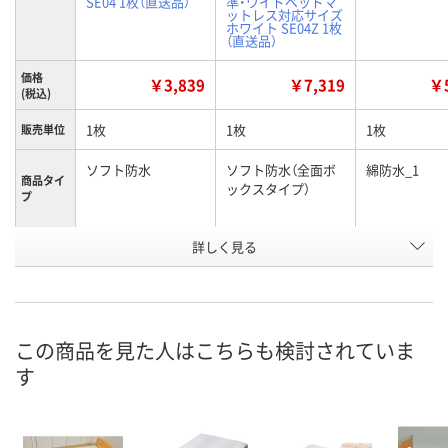
SE04 1枚（直送品）
準・ワイドベッドマ
ットレス対応サイズ
ホワイト SE04Z 1枚
（直送品）
価格
￥3,839
￥7,319
￥5
(税込)
1枚
1枚
1枚
販売単位
ソフト防水
ソフト防水（全面ボ
綿防水_1
商品タイ
ックスタイプ）
プ
お申込番
詳しく見る
H748015
H748016
AP14439
号
直送品
直送品
直送品
在庫
9月4日（金）まで
9月4日（金）まで
9月1日（火）ま
お届け日
この商品を見た人はこちらも検討されていま
す
数量
数量
数量
カゴへ
カゴへ
カ