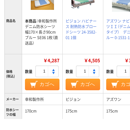
本商品：
幸和製作所
ピジョン ハビナー
アズワン ナ
商品名
デニム防水シーツ
ス 耐熱防水ブロー
ツＩＩ（デニ
幅170×長さ90cm
ドシーツ 24-3582-
タイプ） デ
ブルー SE06 1枚（直
01 1個
ルー 0-1531-1
送品）
￥4,287
￥4,505
￥3
数量
数量
数量
価格
(税込)
カゴへ
カゴへ
カ
幸和製作所
ピジョン
アズワン
メーカー
防水シー
170cm
175cm
175cm
ツの幅
防水シー
90cm
90cm
90cm
ツの長さ