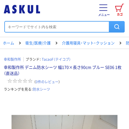
カゴ
メニュー
ホーム
衛生/医療/介護
介護用寝具・マット・クッション
幸和製作所
ブランド：
TacaoF（テイコブ）
幸和製作所 デニム防水シーツ 幅170×長さ90cm ブルー SE06 1枚
（直送品）
（
0
件のレビュー
）
ランキングを見る：
防水シーツ