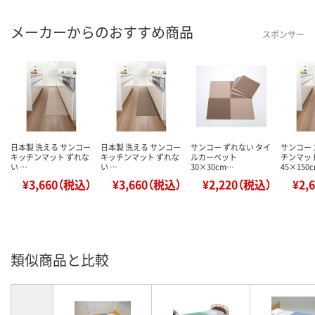
メーカーからのおすすめ商品
スポンサー
日本製 洗える サンコー
日本製 洗える サンコー
サンコー ずれない タイ
サンコー 
キッチンマット ずれな
キッチンマット ずれな
ルカーペット
チンマッ
い …
い …
30×30cm…
45×150
¥3,660（税込）
¥3,660（税込）
¥2,220（税込）
¥2,
類似商品と比較