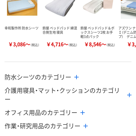
幸和製作所 防水シーツ
鈴屋 ベッドパッド 綿混
鈴屋 ベッドパッド＆ボ
アズワン 
合側生地 寝具
ックスシーツ2枚 お手
Ｉ（デニム
軽3点パック
プ） デニム
￥3,086～
￥4,716～
￥8,546～
￥3,
（税込）
（税込）
（税込）
防水シーツのカテゴリー
介護用寝具・マット・クッションのカテゴリ
ー
オフィス用品のカテゴリー
作業・研究用品のカテゴリー