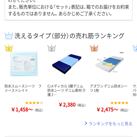
また、販売単位における「セット」表記は、箱でのお届けをお約束
するものではありません。あらかじめご了承ください。
洗えるタイプ（部分）の売れ筋ランキング
防水スムースシーツ フ
Ciメディカル 3層デニム
アズワン デニム防水シー
ウ
ァーストレイト
防水シーツ デニム素材 介
ツ 1枚
パ
護 1…
90
￥2,380
（税込）
￥1,458～
￥2,475～
（税込）
（税込）
ランキングをもっと見る