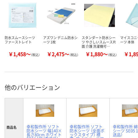
防水スムースシーツ
アズワン デニム防水シ
スタンダート防水シー
マイスコニ
ファーストレイト
ーツ 1枚
ツ やさしいスムース片
ーツ 本体
面 介護 洗濯機可…
￥1,458～
￥2,475～
￥1,880～
￥1,8
（税込）
（税込）
（税込）
他のバリエーション
幸和製作所 ソフト
幸和製作所 ソフト
幸和製作所 
商品名
防水シーツ 幅140×
防水シーツ （全面ボ
シーツ SE05 
長さ80cm ホワイト
ックスタイプ） 標
送品）