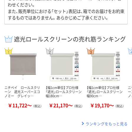
わせください。
また、販売単位における「セット」表記は、箱でのお届けをお約束
するものではありません。あらかじめご了承ください。
遮光ロールスクリーンの売れ筋ランキング
ニチベイ ロールスクリ
【幅1cm単位】プロ仕様
【幅1cm単位】プロ仕様
ニ
ーン 遮光スーパーエコ
「遮光」ロールスクリーン
「遮光」ロールスクリーン
ー
ノミー グレイッ…
幅180cm…
幅90cm …
ノ
￥11,722～
￥21,170～
￥19,170～
（税込）
（税込）
（税込）
ランキングをもっと見る