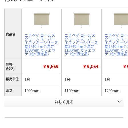
商品名
ニチベイ ロールス
ニチベイ ロールス
ニチベイ ロ
クリーン スーパー
クリーン スーパー
クリーン ス
エコノミーシリーズ
エコノミーシリーズ
エコノミーシ
幅1740mm×高さ
幅1740mm×高さ
幅1740mm
1000mm カフェラ
1100mm カフェラ
1200mm カ
テ 1台（直送品）
テ 1台（直送品）
テ 1台（直送品
価格
￥9,669
￥9,064
￥9
(税込)
1台
1台
1台
販売単位
1000mm
1100mm
1200mm
高さ
お申込番
詳しく見る
H854343
H854344
H854345
号
直送品
直送品
直送品
在庫
8月26日（水）まで
8月26日（水）まで
8月26日（水）
お届け日