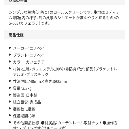
商品の特徴
シンプルな生地（非防炎）のロールスクリーンです。生地はミディア
ム（部屋内の様子、外の風景のシルエットがぼんやりと映るもの）の
S-603（カフェラテ）です。
商品仕様
メーカー：ニチベイ
ブランド：ニチベイ
カラー：カフェラテ
材質：生地：ポリエステル100％（非防炎）取付部品（ブラケット）：
アルミ・プラスチック
寸法：幅1740mm×高さ1800mm
質量：3.3kg
製造国：日本製
組立目安：完成品
梱包数：1梱包
保証期間：3年
その他商品仕様：●付属品：カーテンレール取付ナット●操作方
式：スプリング式（プルコード式）