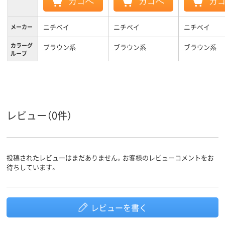
カゴへ
カゴへ
カ
ニチベイ
ニチベイ
ニチベイ
メーカー
カラーグ
ブラウン系
ブラウン系
ブラウン系
ループ
3.3kg
3.1kg
2.8kg
質量
3年
3年
3年
保証期間
レビュー（0件）
投稿されたレビューはまだありません。お客様のレビューコメントをお
待ちしています。
レビューを書く