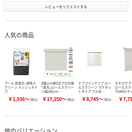
レビューをリクエストする
人気の商品
アール 窓遮光・遮熱ス
【幅1cm単位】プロ仕様
ナプコインテリア ロー
タチカワ
クリーン メッシュタイ
「遮光」ロールスクリー
ルスクリーン マグネッ
ロールス
プ
ン幅180cm…
トタイプ プル式…
TIORIO（
￥1,936～
￥17,250～
￥8,745～
￥7,7
（税込）
（税込）
（税込）
他のバリエーション