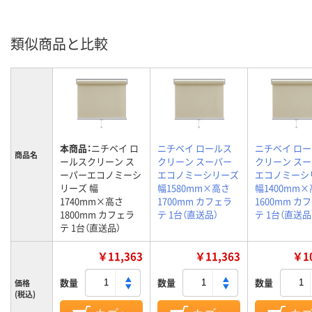
類似商品と比較
本商品：
ニチベイ ロ
ニチベイ ロールス
ニチベイ ロ
商品名
ールスクリーン ス
クリーン スーパー
クリーン ス
ーパーエコノミーシ
エコノミーシリーズ
エコノミーシ
リーズ 幅
幅1580mm×高さ
幅1400mm
1740mm×高さ
1700mm カフェラ
1600mm カ
1800mm カフェラ
テ 1台（直送品）
テ 1台（直送品
テ 1台（直送品）
￥11,363
￥11,363
￥10
数量
数量
数量
価格
(税込)