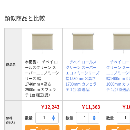
類似商品と比較
本商品：
ニチベイ ロ
ニチベイ ロールス
ニチベイ ロ
商品名
ールスクリーン ス
クリーン スーパー
クリーン ス
ーパーエコノミーシ
エコノミーシリーズ
エコノミーシ
リーズ 幅
幅1580mm×高さ
幅1400mm
1740mm×高さ
1700mm カフェラ
1600mm カ
2900mm カフェラ
テ 1台（直送品）
テ 1台（直送品
テ 1台（直送品）
￥12,243
￥11,363
￥10
数量
数量
数量
価格
(税込)