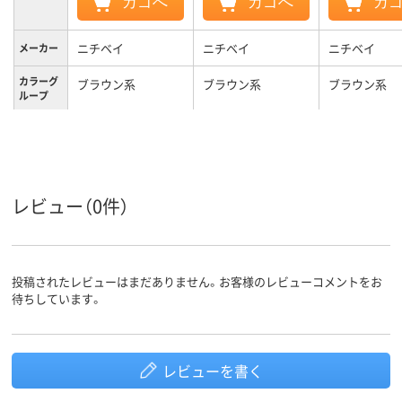
カゴへ
カゴへ
カ
ニチベイ
ニチベイ
ニチベイ
メーカー
カラーグ
ブラウン系
ブラウン系
ブラウン系
ループ
3.8kg
3.1kg
2.8kg
質量
3年
3年
3年
保証期間
レビュー（0件）
投稿されたレビューはまだありません。お客様のレビューコメントをお
待ちしています。
レビューを書く