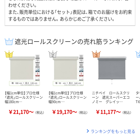
わせください。
また、販売単位における「セット」表記は、箱でのお届けをお約束
するものではありません。あらかじめご了承ください。
遮光ロールスクリーンの売れ筋ランキング
【幅1cm単位】プロ仕様
【幅1cm単位】プロ仕様
ニチベイ ロールスクリ
タ
「遮光」ロールスクリーン
「遮光」ロールスクリーン
ーン 遮光スーパーエコ
ー
幅180cm…
幅90cm …
ノミー グレイッ…
T
￥21,170～
￥19,170～
￥11,177～
（税込）
（税込）
（税込）
ランキングをもっと見る