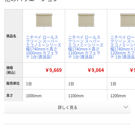
商品名
ニチベイ ロールス
ニチベイ ロールス
ニチベイ ロ
クリーン スーパー
クリーン スーパー
クリーン ス
エコノミーシリーズ
エコノミーシリーズ
エコノミーシ
幅1740mm×高さ
幅1740mm×高さ
幅1740mm
1000mm カフェラ
1100mm カフェラ
1200mm カ
テ 1台（直送品）
テ 1台（直送品）
テ 1台（直送品
価格
￥9,669
￥9,064
￥9
(税込)
1台
1台
1台
販売単位
1000mm
1100mm
1200mm
高さ
お申込番
詳しく見る
H854343
H854344
H854345
号
直送品
直送品
直送品
在庫
8月26日（水）まで
8月26日（水）まで
8月26日（水）
お届け日