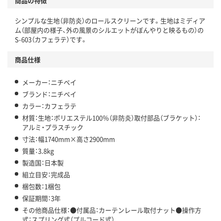
商品の特徴
シンプルな生地（非防炎）のロールスクリーンです。生地はミディア
ム（部屋内の様子、外の風景のシルエットがぼんやりと映るもの）の
S-603（カフェラテ）です。
商品仕様
メーカー：ニチベイ
ブランド：ニチベイ
カラー：カフェラテ
材質：生地：ポリエステル100％（非防炎）取付部品（ブラケット）：
アルミ・プラスチック
寸法：幅1740mm×高さ2900mm
質量：3.8kg
製造国：日本製
組立目安：完成品
梱包数：1梱包
保証期間：3年
その他商品仕様：●付属品：カーテンレール取付ナット●操作方
式：スプリング式（プルコード式）