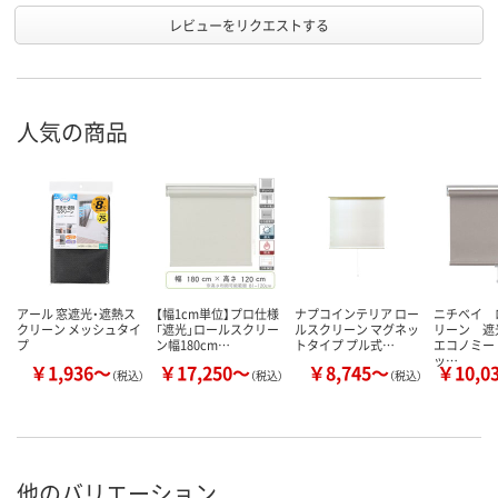
レビューをリクエストする
人気の商品
アール 窓遮光・遮熱ス
【幅1cm単位】プロ仕様
ナプコインテリア ロー
ニチベイ 
クリーン メッシュタイ
「遮光」ロールスクリー
ルスクリーン マグネッ
リーン 遮
プ
ン幅180cm…
トタイプ プル式…
エコノミー
ッ…
￥1,936～
￥17,250～
￥8,745～
￥10,0
（税込）
（税込）
（税込）
他のバリエーション