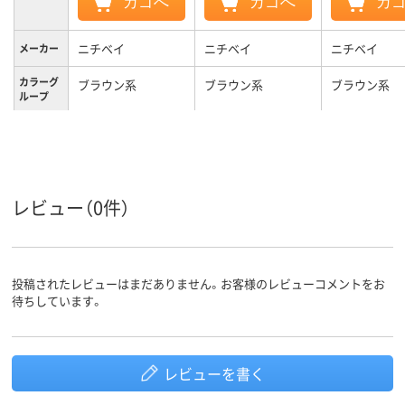
カゴへ
カゴへ
カ
ニチベイ
ニチベイ
ニチベイ
メーカー
カラーグ
ブラウン系
ブラウン系
ブラウン系
ループ
3.6kg
3.1kg
2.8kg
質量
3年
3年
3年
保証期間
レビュー（0件）
投稿されたレビューはまだありません。お客様のレビューコメントをお
待ちしています。
レビューを書く