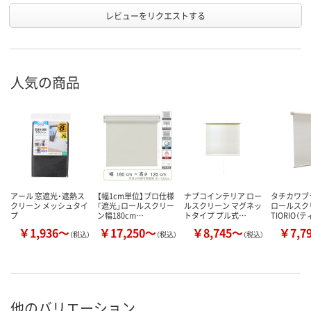
レビューをリクエストする
人気の商品
アール 窓遮光・遮熱ス
【幅1cm単位】プロ仕様
ナプコインテリア ロー
タチカワ
クリーン メッシュタイ
「遮光」ロールスクリー
ルスクリーン マグネッ
ロールス
プ
ン幅180cm…
トタイプ プル式…
TIORIO（
￥1,936～
￥17,250～
￥8,745～
￥7,7
（税込）
（税込）
（税込）
他のバリエーション