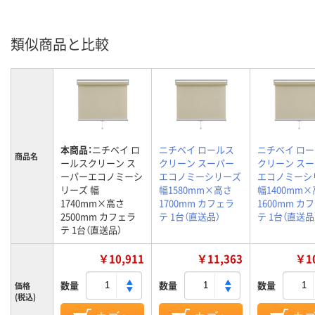
類似商品と比較
本商品：
ニチベイ ロ
ニチベイ ロールス
ニチベイ ロ
商品名
ールスクリーン ス
クリーン スーパー
クリーン ス
ーパーエコノミーシ
エコノミーシリーズ
エコノミーシ
リーズ 幅
幅1580mm×高さ
幅1400mm
1740mm×高さ
1700mm カフェラ
1600mm カ
2500mm カフェラ
テ 1台（直送品）
テ 1台（直送品
テ 1台（直送品）
￥10,911
￥11,363
￥10
数量
数量
数量
価格
(税込)