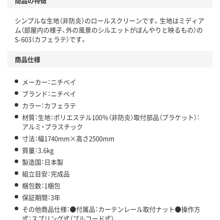
商品の特徴
シンプルな生地（非防炎）のロールスクリーンです。生地はミディア
ム（部屋内の様子、外の風景のシルエットがぼんやりと映るもの）の
S-603（カフェラテ）です。
商品仕様
メーカー：ニチベイ
ブランド：ニチベイ
カラー：カフェラテ
材質：生地：ポリエステル100％（非防炎）取付部品（ブラケット）：
アルミ・プラスチック
寸法：幅1740mm×高さ2500mm
質量：3.6kg
製造国：日本製
組立目安：完成品
梱包数：1梱包
保証期間：3年
その他商品仕様：●付属品：カーテンレール取付ナット●操作方
式：スプリング式（プルコード式）