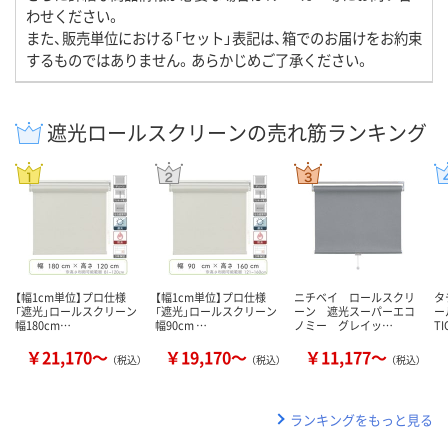
わせください。
また、販売単位における「セット」表記は、箱でのお届けをお約束
するものではありません。あらかじめご了承ください。
遮光ロールスクリーンの売れ筋ランキング
【幅1cm単位】プロ仕様
【幅1cm単位】プロ仕様
ニチベイ ロールスクリ
タ
「遮光」ロールスクリーン
「遮光」ロールスクリーン
ーン 遮光スーパーエコ
ー
幅180cm…
幅90cm …
ノミー グレイッ…
T
￥21,170～
￥19,170～
￥11,177～
（税込）
（税込）
（税込）
ランキングをもっと見る