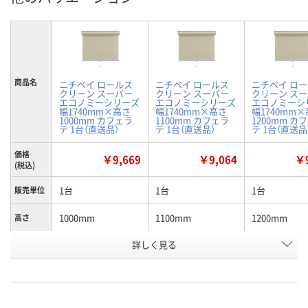
商品名
ニチベイ ロールス
ニチベイ ロールス
ニチベイ ロ
クリーン スーパー
クリーン スーパー
クリーン ス
エコノミーシリーズ
エコノミーシリーズ
エコノミーシ
幅1740mm×高さ
幅1740mm×高さ
幅1740mm
1000mm カフェラ
1100mm カフェラ
1200mm カ
テ 1台（直送品）
テ 1台（直送品）
テ 1台（直送品
価格
￥9,669
￥9,064
￥9
(税込)
1台
1台
1台
販売単位
1000mm
1100mm
1200mm
高さ
お申込番
詳しく見る
H854343
H854344
H854345
号
直送品
直送品
直送品
在庫
8月26日（水）まで
8月26日（水）まで
8月26日（水）
お届け日