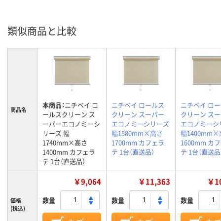
類似商品と比較
本商品：
ニチベイ ロ
ニチベイ ロールス
ニチベイ ロ
商品名
ールスクリーン ス
クリーン スーパー
クリーン ス
ーパーエコノミーシ
エコノミーシリーズ
エコノミーシ
リーズ 幅
幅1580mm×高さ
幅1400mm
1740mm×高さ
1700mm カフェラ
1600mm カ
1400mm カフェラ
テ 1台（直送品）
テ 1台（直送品
テ 1台（直送品）
￥9,064
￥11,363
￥10
数量
数量
数量
価格
(税込)