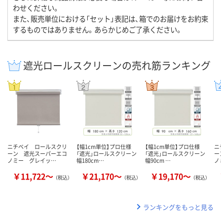
わせください。
また、販売単位における「セット」表記は、箱でのお届けをお約束
するものではありません。あらかじめご了承ください。
遮光ロールスクリーンの売れ筋ランキング
ニチベイ ロールスクリ
【幅1cm単位】プロ仕様
【幅1cm単位】プロ仕様
ニ
ーン 遮光スーパーエコ
「遮光」ロールスクリーン
「遮光」ロールスクリーン
ー
ノミー グレイッ…
幅180cm…
幅90cm …
ノ
￥11,722～
￥21,170～
￥19,170～
（税込）
（税込）
（税込）
ランキングをもっと見る