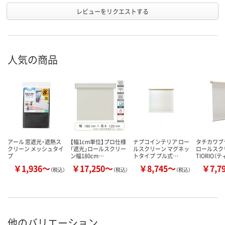
レビューをリクエストする
人気の商品
アール 窓遮光・遮熱ス
【幅1cm単位】プロ仕様
ナプコインテリア ロー
タチカワ
クリーン メッシュタイ
「遮光」ロールスクリー
ルスクリーン マグネッ
ロールス
プ
ン幅180cm…
トタイプ プル式…
TIORIO（
￥1,936～
￥17,250～
￥8,745～
￥7,7
（税込）
（税込）
（税込）
他のバリエーション