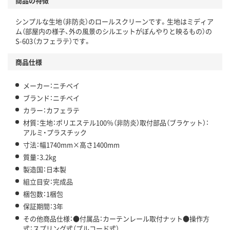
商品の特徴
シンプルな生地（非防炎）のロールスクリーンです。生地はミディア
ム（部屋内の様子、外の風景のシルエットがぼんやりと映るもの）の
S-603（カフェラテ）です。
商品仕様
メーカー：ニチベイ
ブランド：ニチベイ
カラー：カフェラテ
材質：生地：ポリエステル100％（非防炎）取付部品（ブラケット）：
アルミ・プラスチック
寸法：幅1740mm×高さ1400mm
質量：3.2kg
製造国：日本製
組立目安：完成品
梱包数：1梱包
保証期間：3年
その他商品仕様：●付属品：カーテンレール取付ナット●操作方
式：スプリング式（プルコード式）