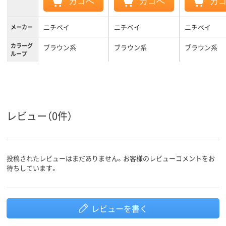
カゴへ
カゴへ
カ
ニチベイ
ニチベイ
ニチベイ
メーカー
カラーグ
ブラウン系
ブラウン系
ブラウン系
ループ
3.2kg
3.1kg
2.8kg
質量
3年
3年
3年
保証期間
レビュー（0件）
投稿されたレビューはまだありません。お客様のレビューコメントをお
待ちしています。
レビューを書く