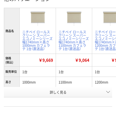
商品名
ニチベイ ロールス
ニチベイ ロールス
ニチベイ ロ
クリーン スーパー
クリーン スーパー
クリーン ス
エコノミーシリーズ
エコノミーシリーズ
エコノミーシ
幅1740mm×高さ
幅1740mm×高さ
幅1740mm
1000mm カフェラ
1100mm カフェラ
1200mm カ
テ 1台（直送品）
テ 1台（直送品）
テ 1台（直送品
価格
￥9,669
￥9,064
￥9
(税込)
1台
1台
1台
販売単位
1000mm
1100mm
1200mm
高さ
お申込番
詳しく見る
H854343
H854344
H854345
号
直送品
直送品
直送品
在庫
8月26日（水）まで
8月26日（水）まで
8月26日（水）
お届け日