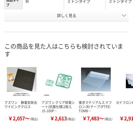
商品タイ
M
ミトンタイプ
ミトンタイプ
プ
お申込番
詳しく見る
3734047
JP89450
H889523
号
あり
入荷待ち
入荷待ち
在庫
8月11日（火）
お届け日
この商品を見た人はこちらも検討されていま
す
数量
お取り扱い終了しま
お取り扱い終
した
した
カゴへ
アズワン 静電気除去
アズワン クリア除電シ
東京マテリアルス ナフ
ヨドフロンP
ワイピングクロス
ート(抗菌仕様)2枚入
ロン（R）テープ（PTFE）
JS-100P…
TOMB…
￥2,057～
￥2,613
￥7,483～
￥2,9
（税込）
（税込）
（税込）