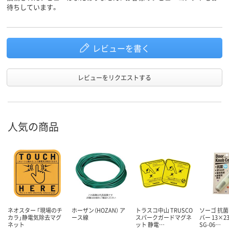
待ちしています。
レビューを書く
レビューをリクエストする
人気の商品
ネオスター 「現場のチ
ホーザン（HOZAN） ア
トラスコ中山 TRUSCO
ソーゴ 抗
カラ」静電気除去マグ
ース線
スパークガードマグネ
バー 13×2
ネット
ット 静電…
SG-06…