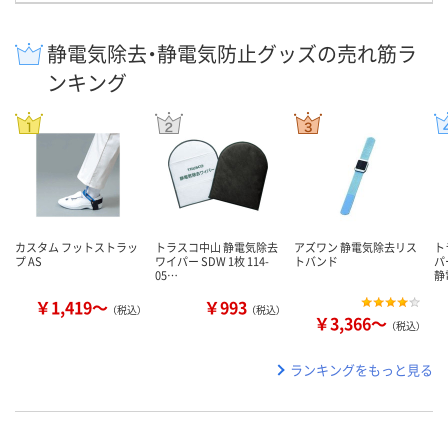
静電気除去・静電気防止グッズの売れ筋ラ
ンキング
カスタム フットストラッ
トラスコ中山 静電気除去
アズワン 静電気除去リス
ト
プ AS
ワイパー SDW 1枚 114-
トバンド
パ
05…
静
￥1,419～
￥993
（税込）
（税込）
￥3,366～
（税込）
ランキングをもっと見る