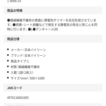
1-8906-03
商品の特徴
●極細繊維不織布の表面に導電性ポリマーを反応形成させていま
す。●研磨・シート剥離などで発生する静電気の除去と除じんを同
時に行います。●L●デンキトール(R)
商品仕様
メーカー：日本バイリーン
ブランド：日本バイリーン
商品タイプ：L
材質：極細繊維不織布
入数：1袋（1枚入）
サイズ（mm）：500×1000
JANコード
4976118601605