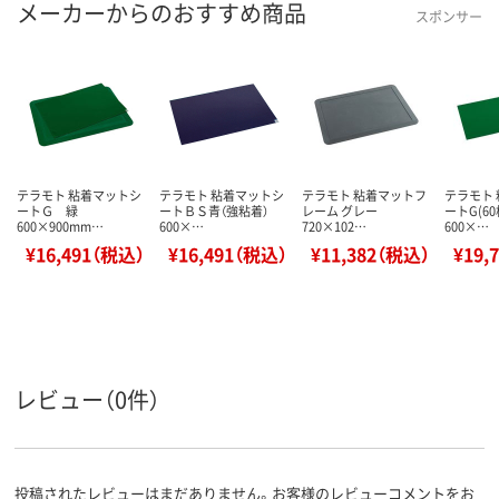
メーカーからのおすすめ商品
スポンサー
テラモト 粘着マットシ
テラモト 粘着マットシ
テラモト 粘着マットフ
テラモト
ートＧ 緑
ートＢＳ青（強粘着）
レーム グレー
ートG(6
600×900mm…
600×…
720×102…
600×…
¥16,491（税込）
¥16,491（税込）
¥11,382（税込）
¥19,
レビュー（0件）
投稿されたレビューはまだありません。お客様のレビューコメントをお