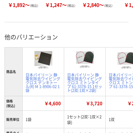
￥1,892～
￥1,247～
￥2,840～
￥1,
（税込）
（税込）
（税込）
他のバリエーション
商品名
日本バイリーン 静
日本バイリーン 静
日本バイリー
電気除去ワイピング
電気除去ワイピング
電気除去ワイ
クロス デンキトー
クロス ミトンタイ
クロス ミト
ル(R) M 1-8906-02 1
プ 61-3378-15 1セッ
プ 61-3378-1
袋
ト(2双:1双×2袋)
価格
￥4,600
￥3,720
￥2
(税込)
1セット(2双：1双×2
1袋
1双
販売単位
袋)