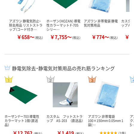
アズワン 静電気防止・
ホーザン(HOZAN) 導電
アズワン 非帯電袋 静電
カスタム
除去用品 リストストラ
性カラーマット F-705
気対策用品
ップ AS
ップ（コード付き…
シリー…
￥658～
￥7,755～
￥774～
￥1
（税込）
（税込）
（税込）
静電気除去・静電気対策用品の売れ筋ランキング
ホーザン Fー703 導電性
カスタム フットストラ
アズワン 非帯電袋
ア
カラーマット 1個（直送
ップ AS-203 （直送品）
100×150mm 0.05mm 1
ク
品）
袋(…
5
￥12,762
￥1,419
(
1件
)
（税込）
（税込）