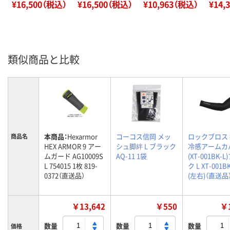
¥16,500（税込）
¥16,500（税込）
¥10,963（税込）
¥14,
類似商品と比較
本商品：
Hexarmor
コーコス信岡 メッ
ロックブロス
商品名
HEX ARMOR 9 アー
シュ脚絆 L ブラック
冷感アームカ
ムガード AG10009S
AQ-11 1袋
(XT-001BK-
L 754015 1枚 819-
ク L XT-001B
0372（直送品）
(左右)（直送品
￥13,642
￥550
￥1
数量
数量
数量
価格