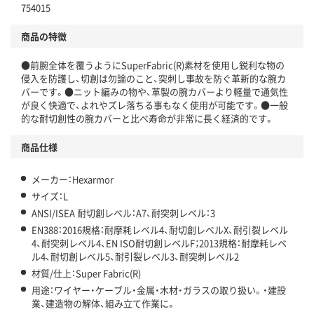
754015
商品の特徴
●前腕全体を覆うようにSuperFabric(R)素材を使用し鋭利な物の
侵入を防護し、切創は勿論のこと、突刺し事故を防ぐ革新的な腕カ
バーです。●ニット編みの物や、革製の腕カバーより軽量で通気性
が良く快適で、よれやズレ落ちる事もなく使用が可能です。●一般
的な耐切創性の腕カバーと比べ寿命が非常に長く経済的です。
商品仕様
メーカー：Hexarmor
サイズ：L
ANSI/ISEA 耐切創レベル：A7、耐突刺レベル：3
EN388：2016規格：耐摩耗レベル4、耐切創レベルX、耐引裂レベル
4、耐突刺レベル4、EN ISO耐切創レベルF；2013規格：耐摩耗レベ
ル4、耐切創レベル5、耐引裂レベル3、耐突刺レベル2
材質/仕上：Super Fabric(R)
用途：ワイヤー・ケーブル・金属・木材・ガラスの取り扱い。・建設
業、建造物の解体、組み立て作業に。