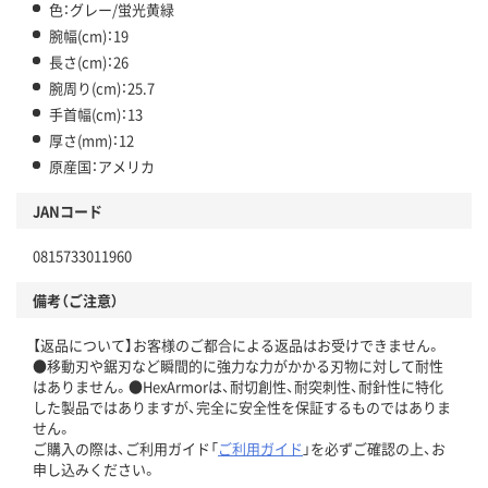
色：グレー/蛍光黄緑
腕幅(cm)：19
長さ(cm)：26
腕周り(cm)：25.7
手首幅(cm)：13
厚さ(mm)：12
原産国：アメリカ
JANコード
0815733011960
備考（ご注意）
【返品について】お客様のご都合による返品はお受けできません。
●移動刃や鋸刃など瞬間的に強力な力がかかる刃物に対して耐性
はありません。●HexArmorは、耐切創性、耐突刺性、耐針性に特化
した製品ではありますが、完全に安全性を保証するものではありま
せん。
ご購入の際は、ご利用ガイド「
ご利用ガイド
」を必ずご確認の上、お
申し込みください。