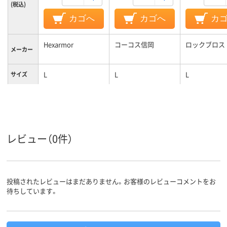
(税込)
カゴへ
カゴへ
カ
Hexarmor
コーコス信岡
ロックブロス
メーカー
L
L
L
サイズ
レビュー（0件）
投稿されたレビューはまだありません。お客様のレビューコメントをお
待ちしています。