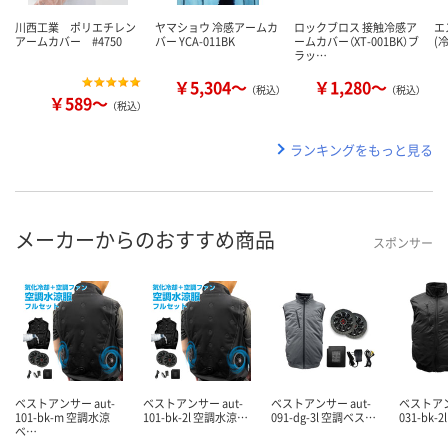
川西工業 ポリエチレン
ヤマショウ 冷感アームカ
ロックブロス 接触冷感ア
エ
アームカバー #4750
バー YCA-011BK
ームカバー（XT-001BK）ブ
(冷
ラッ…
￥5,304～
￥1,280～
（税込）
（税込）
￥589～
（税込）
ランキングをもっと見る
メーカーからのおすすめ商品
スポンサー
ベストアンサー aut-
ベストアンサー aut-
ベストアンサー aut-
ベストアン
101-bk-m 空調水涼
101-bk-2l 空調水涼…
091-dg-3l 空調ベス…
031-bk-
ベ…