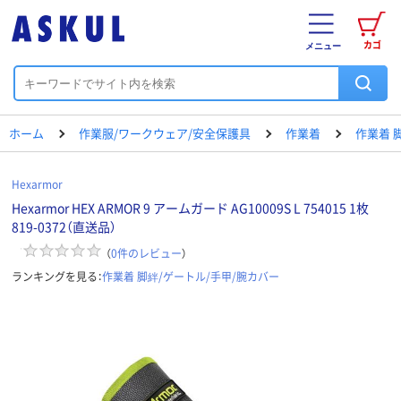
カゴ
メニュー
ホーム
作業服/ワークウェア/安全保護具
作業着
作業着 
Hexarmor
Hexarmor HEX ARMOR 9 アームガード AG10009S L 754015 1枚
819-0372（直送品）
（
0
件のレビュー
）
ランキングを見る：
作業着 脚絆/ゲートル/手甲/腕カバー