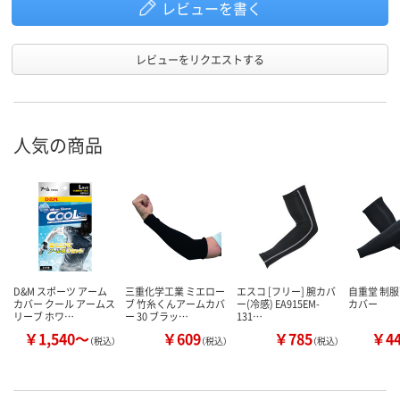
レビューを書く
レビューをリクエストする
人気の商品
D&M スポーツ アーム
三重化学工業 ミエロー
エスコ [フリー] 腕カバ
自重堂 制服
カバー クール アームス
ブ 竹糸くんアームカバ
ー(冷感) EA915EM-
カバー
リーブ ホワ…
ー 30 ブラッ…
131…
￥1,540～
￥609
￥785
￥4
（税込）
（税込）
（税込）