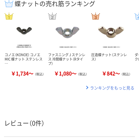
蝶ナットの売れ筋ランキング
コノエ（KONOE） コノエ
ファスニング J ステンレ
圧造蝶ナット（ステンレ
ダ
MIC 蝶ナット ステンレス
ス 冷間蝶ナット（Rタイ
ス）
ク
…
プ）
￥1,734～
￥1,080～
￥842～
（税込）
（税込）
（税込）
ランキングをもっと見る
レビュー（0件）