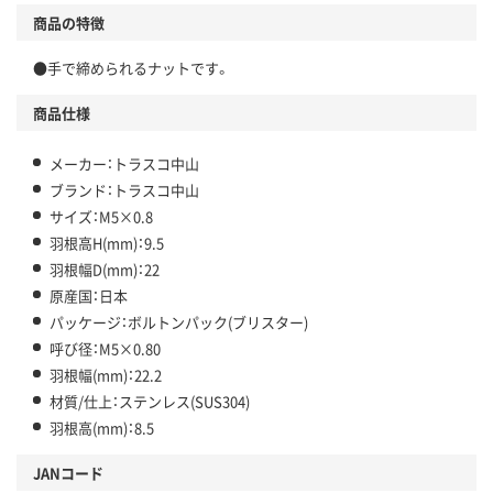
商品の特徴
●手で締められるナットです。
商品仕様
メーカー：トラスコ中山
ブランド：トラスコ中山
サイズ：M5×0.8
羽根高H(mm)：9.5
羽根幅D(mm)：22
原産国：日本
パッケージ：ボルトンパック(ブリスター)
呼び径：M5×0.80
羽根幅(mm)：22.2
材質/仕上：ステンレス(SUS304)
羽根高(mm)：8.5
JANコード