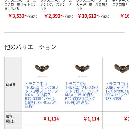
ファスニング Ｊ ユ
ファスニング Ｊ ス
ファスニング Ｊ ３
ダイドーハン
ニクロ 鉄 ナット（六
テンレス ステン ナ
カーＷ 鉄 冷間蝶ナ
ニクロ蝶ナ
角／高／U）
ット
ット
￥3,539～
￥2,390～
￥10,610～
￥1
（税込）
（税込）
（税込）
他のバリエーション
トラスコ中山
トラスコ中山
トラスコ中山
商品名
TRUSCO プレス蝶ナ
TRUSCO プレス蝶ナ
ス蝶ナット 
ット 3種 ステンレス
ット 3種 ステンレス
レス M4X0.7 B
M6×1.0 15個入
M8×1.25 10個入
0004 1パック(
B72-0006 1パック
B72-0008 1パック
783-4039
(15個) 783-4055（直
(10個)（直送品）
送品）
価格
￥1,114
￥1,114
￥1
(税込)