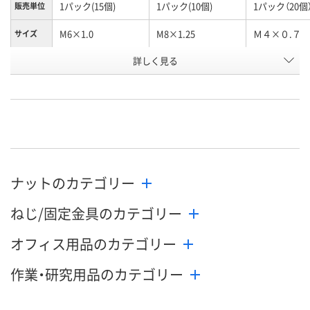
1パック(15個)
1パック(10個)
1パック（20個
販売単位
M6×1.0
M8×1.25
Ｍ４×０.７
サイズ
お申込番
詳しく見る
H917202
H917203
H917200
号
あり
わずか
2点
在庫
8月12日（水）
8月12日（水）
8月13日（木）
お届け日
数量
数量
数量
ナットのカテゴリー
カゴへ
カゴへ
カ
ねじ/固定金具のカテゴリー
オフィス用品のカテゴリー
作業・研究用品のカテゴリー