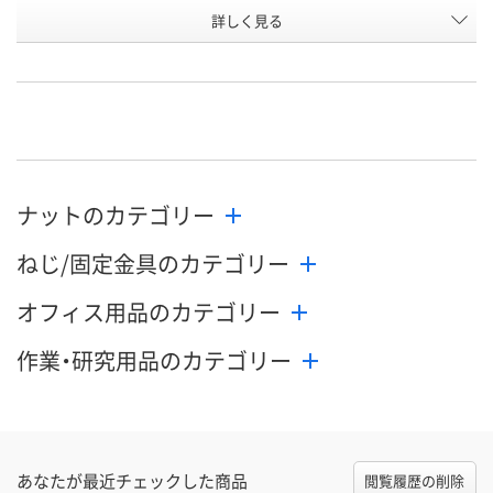
お申込番
詳しく見る
H917201
H917203
H917200
号
あり
わずか
2点
在庫
8月12日（水）
8月12日（水）
8月11日（火）
お届け日
数量
数量
数量
ナットのカテゴリー
カゴへ
カゴへ
カ
ねじ/固定金具のカテゴリー
オフィス用品のカテゴリー
作業・研究用品のカテゴリー
あなたが最近チェックした商品
閲覧履歴の削除