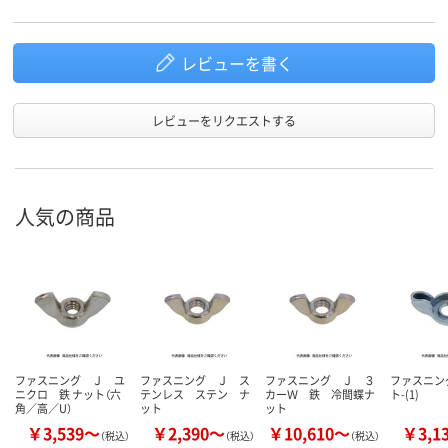
レビューを書く
レビューをリクエストする
人気の商品
ファスニング Ｊ ユ
ファスニング Ｊ ス
ファスニング Ｊ ３
ファスニング
ニクロ 鉄 ナット（六
テンレス ステン ナ
カーＷ 鉄 冷間蝶ナ
ト-(1)
角／高／U）
ット
ット
￥3,539～
￥2,390～
￥10,610～
￥3,1
（税込）
（税込）
（税込）