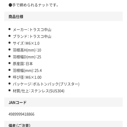
●手で締められるナットです。
商品仕様
メーカー：トラスコ中山
ブランド：トラスコ中山
サイズ：M6×1.0
羽根高H(mm)：10
羽根幅D(mm)：25
原産国：日本
羽根幅(mm)：25.4
呼び径：M6×1.00
パッケージ：ボルトンパック(ブリスター)
材質/仕上：ステンレス(SUS304)
JANコード
4989999418866
備考（ご注意）