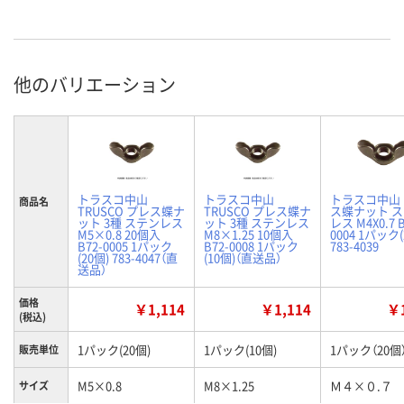
他のバリエーション
トラスコ中山
トラスコ中山
トラスコ中山
商品名
TRUSCO プレス蝶ナ
TRUSCO プレス蝶ナ
ス蝶ナット 
ット 3種 ステンレス
ット 3種 ステンレス
レス M4X0.7 B
M5×0.8 20個入
M8×1.25 10個入
0004 1パック(
B72-0005 1パック
B72-0008 1パック
783-4039
(20個) 783-4047（直
(10個)（直送品）
送品）
価格
￥1,114
￥1,114
￥1
(税込)
1パック(20個)
1パック(10個)
1パック（20個
販売単位
M5×0.8
M8×1.25
Ｍ４×０.７
サイズ