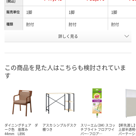
(税込)
1脚
1脚
1脚
販売単位
肘付
肘付
肘付
種類
詳しく見る
イエローベージュ
イエローベージュ
オレンジ
カラー
（PB31）
（PC84）
お申込番
H979184
H979185
H979186
号
この商品を見た人はこちらも検討されていま
直送品
直送品
直送品
在庫
す
10月13日（火）まで
お届け日
数量
お取り扱い終了しま
お取り扱い終
した
した
カゴへ
ダイニングチェア ダ
アスカ シンプルデスク
スリーエム（3M） スコッ
【軒先渡し
ーク色 座厚み
棚つき
チブライト フロアワイ
上部半透明
44mm L896
パー・フロア…
パーテーシ