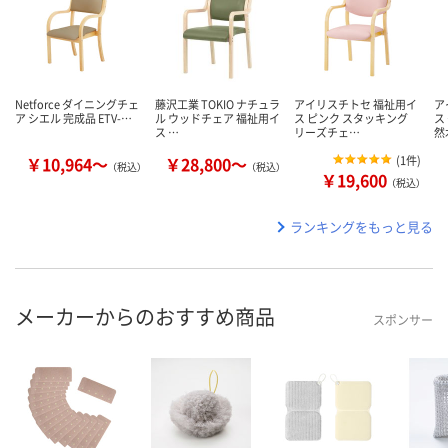
Netforce ダイニングチェ
藤沢工業 TOKIO ナチュラ
アイリスチトセ 福祉用イ
ア
ア シエル 完成品 ETV-…
ル ウッドチェア 福祉用イ
ス ピンク スタッキング
ス
ス …
リーズチェ…
然
￥10,964～
￥28,800～
(
1件
)
（税込）
（税込）
￥19,600
（税込）
ランキングをもっと見る
メーカーからのおすすめ商品
スポンサー