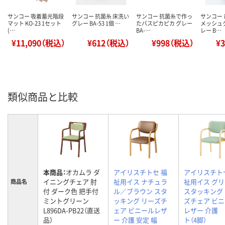
サンコー 吸着蓄光階段
サンコー 抗菌糸 床洗い
サンコー 抗菌糸で作っ
サンコー
マット KO-23 1セット
グレー BA-53 1個 …
たバスピカピカ グレー
メッシュ
(…
BA-…
レー B…
¥11,090（税込）
¥612（税込）
¥998（税込）
¥
類似商品と比較
本商品：
オカムラ ダ
アイリスチトセ 福
アイリスチト
イニングチェア 肘
祉用イス ナチュラ
祉用イス グ
商品名
付 ダーク色 把手付
ル／ブラウン スタ
スタッキング
ミントグリーン
ッキング リーズチ
ズチェア ビ
L896DA-PB22（直送
ェア ビニールレザ
レザー 介護 
品）
ー 介護 安定 幅
ト（4脚）