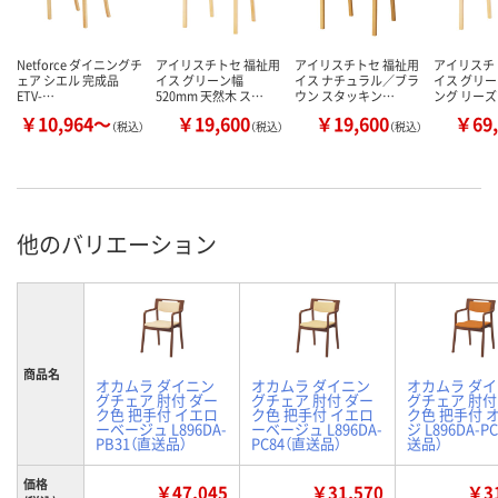
Netforce ダイニングチ
アイリスチトセ 福祉用
アイリスチトセ 福祉用
アイリスチ
ェア シエル 完成品
イス グリーン幅
イス ナチュラル／ブラ
イス グリー
ETV-…
520mm 天然木 ス…
ウン スタッキン…
ング リー
￥10,964～
￥19,600
￥19,600
￥69,
（税込）
（税込）
（税込）
他のバリエーション
商品名
オカムラ ダイニン
オカムラ ダイニン
オカムラ ダ
グチェア 肘付 ダー
グチェア 肘付 ダー
グチェア 肘付
ク色 把手付 イエロ
ク色 把手付 イエロ
ク色 把手付 
ーベージュ L896DA-
ーベージュ L896DA-
ジ L896DA-P
PB31（直送品）
PC84（直送品）
送品）
価格
￥47,045
￥31,570
￥31