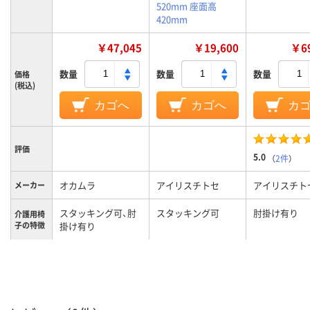
520mm 座面高
420mm
￥47,045
￥19,600
￥69
数量
数量
数量
価格
(税込)
カゴへ
カゴへ
カ
評価
5.0
（
2件
）
オカムラ
アイリスチトセ
アイリスチト
メーカー
スタッキング可、肘
スタッキング可
肘掛け有り
介護用椅
子の特徴
掛け有り
7.1kg
7.2kg
7.2kg
質量
カラーグ
グリーン系
ブラウン系
グリーン系
ループ