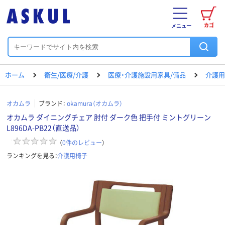
カゴ
メニュー
ホーム
衛生/医療/介護
医療・介護施設用家具/備品
介護用
オカムラ
ブランド：
okamura（オカムラ）
オカムラ ダイニングチェア 肘付 ダーク色 把手付 ミントグリーン
L896DA-PB22（直送品）
（
0
件のレビュー
）
ランキングを見る：
介護用椅子