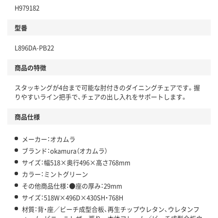
H979182
型番
L896DA-PB22
商品の特徴
スタッキングが4台まで可能な肘付きのダイニングチェアです。握
りやすいライン把手で、チェアの出し入れをサポートします。
商品仕様
メーカー：オカムラ
ブランド：okamura（オカムラ）
サイズ：幅518×奥行496×高さ768mm
カラー：ミントグリーン
その他商品仕様：●座の厚み：29mm
サイズ：518W×496D×430SH・768H
材質：背・座／ビーチ成型合板、再生チップウレタン、ウレタンフ