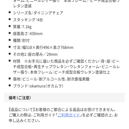
ォーム、ビニールレザー張り 本体フレーム／ビーチ成型合板ウ
レタン塗装
シリーズ名：ダイニングチェア
スタッキング：4台
質量：7.1kg
座面高さ：430mm
種類：肘付
寸法：幅518×奥行496×高さ768mm
その他1：座の厚み／29mm
材質 ※お手元に届いた商品を必ずご確認ください：背・座：ビー
チ成型合板・再生チップウレタン・ウレタンフォーム・ビニールレ
ザー張り、本体フレーム：ビーチ成型合板ウレタン塗装仕上
張地：ビニール：耐アルコール性、耐次亜塩素酸
ブランド：okamura（オカムラ）
備考（ご注意）
【返品について】お客様のご都合による返品はお受けできません。
ご購入の際は、ご利用ガイド「
ご利用ガイド
」を必ずご確認の上、お
申し込みください。