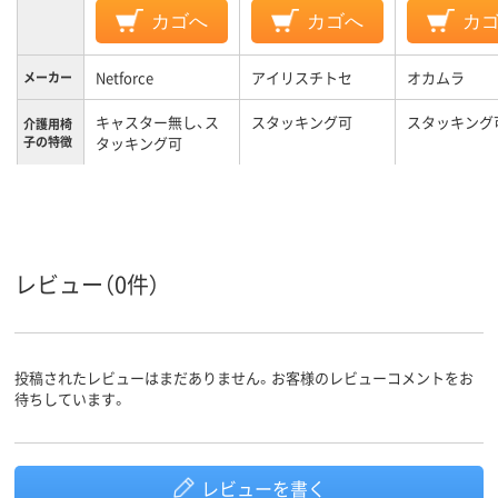
カゴへ
カゴへ
カ
Netforce
アイリスチトセ
オカムラ
メーカー
キャスター無し、ス
スタッキング可
スタッキング
介護用椅
子の特徴
タッキング可
組み立て
完成品
完成品
／完成品
7.4kg
7.2kg
7.2kg
質量
レビュー（0件）
カラーグ
ベージュ系
ブラウン系
グリーン系
ループ
投稿されたレビューはまだありません。お客様のレビューコメントをお
待ちしています。
レビューを書く