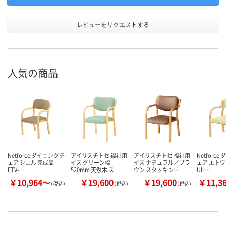
レビューをリクエストする
人気の商品
Netforce ダイニングチ
アイリスチトセ 福祉用
アイリスチトセ 福祉用
Netforc
ェア シエル 完成品
イス グリーン幅
イス ナチュラル／ブラ
ェア エトワ
ETV-…
520mm 天然木 ス…
ウン スタッキン…
UH…
￥10,964～
￥19,600
￥19,600
￥11,3
（税込）
（税込）
（税込）