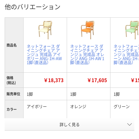
他のバリエーション
商品名
ネットフォース ダ
ネットフォース ダ
ネットフォー
イニングチェア ア
イニングチェア ア
イニングチェ
ンジュ 完成品 アイ
ンジュ 完成品 オレ
ンジュ 完成品
ボリー ANG-1H-AW
ンジ ANG-1H-AW 1
ーン ANG-1H-
1脚（直送品）
脚（直送品）
脚（直送品）
価格
￥18,373
￥17,605
￥15
(税込)
1脚
1脚
1脚
販売単位
アイボリー
オレンジ
グリーン
カラー
お申込番
詳しく見る
P287257
P287260
P287256
号