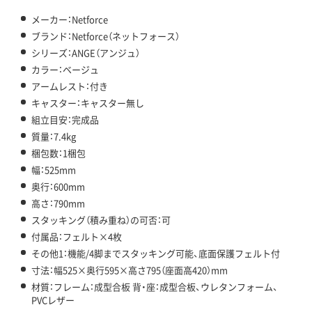
メーカー：Netforce
ブランド：Netforce（ネットフォース）
シリーズ：ANGE（アンジュ）
カラー：ベージュ
アームレスト：付き
キャスター：キャスター無し
組立目安：完成品
質量：7.4kg
梱包数：1梱包
幅：525mm
奥行：600mm
高さ：790mm
スタッキング（積み重ね）の可否：可
付属品：フェルト×4枚
その他1：機能/4脚までスタッキング可能、底面保護フェルト付
寸法：幅525×奥行595×高さ795（座面高420）mm
材質：フレーム：成型合板 背・座：成型合板、ウレタンフォーム、
PVCレザー