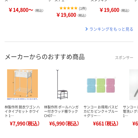
￥14,800～
(
1件
)
￥19,600
（税込）
（税込）
￥19,600
（税込）
ランキングをもっと見る
メーカーからのおすすめ商品
スポンサー
林製作所 脱衣ワゴン ハ
林製作所 ポールハンガ
サンコー お得用バスピ
サンコー
イタイプセット ホワイ
ー付きウッド棚ラック
カピカ ピンク＋ブルー
管洗い グレ
ト 1…
CH07…
＋グリー…
1…
¥7,990（税込）
¥6,990（税込）
¥661（税込）
¥