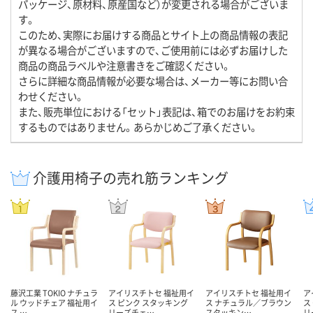
パッケージ、原材料、原産国など）が変更される場合がございま
す。
このため、実際にお届けする商品とサイト上の商品情報の表記
が異なる場合がございますので、ご使用前には必ずお届けした
商品の商品ラベルや注意書きをご確認ください。
さらに詳細な商品情報が必要な場合は、メーカー等にお問い合
わせください。
また、販売単位における「セット」表記は、箱でのお届けをお約束
するものではありません。あらかじめご了承ください。
介護用椅子の売れ筋ランキング
藤沢工業 TOKIO ナチュラ
アイリスチトセ 福祉用イ
アイリスチトセ 福祉用イ
ア
ル ウッドチェア 福祉用イ
ス ピンク スタッキング
ス ナチュラル／ブラウン
ス
ス …
リーズチェ…
スタッキン…
リ