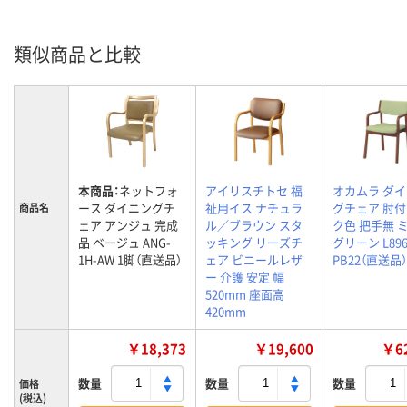
類似商品と比較
本商品：
ネットフォ
アイリスチトセ 福
オカムラ ダ
ース ダイニングチ
祉用イス ナチュラ
グチェア 肘付
商品名
ェア アンジュ 完成
ル／ブラウン スタ
ク色 把手無 
品 ベージュ ANG-
ッキング リーズチ
グリーン L896
1H-AW 1脚（直送品）
ェア ビニールレザ
PB22（直送品）
ー 介護 安定 幅
520mm 座面高
420mm
￥18,373
￥19,600
￥62
数量
数量
数量
価格
(税込)