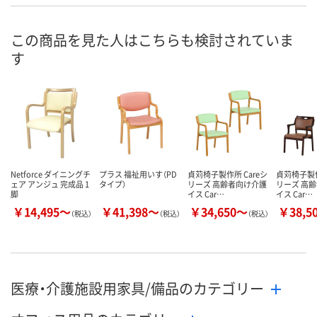
直送品
直送品
直送品
在庫
8月24日（月）まで
8月24日（月）まで
8月24日（月）
お届け日
この商品を見た人はこちらも検討されていま
す
数量
数量
数量
カゴへ
カゴへ
カ
Netforce ダイニングチ
プラス 福祉用いす（PD
貞苅椅子製作所 Careシ
貞苅椅子製作
ェア アンジュ 完成品 1
タイプ）
リーズ 高齢者向け介護
リーズ 高
脚
イス Car…
イス Car…
￥14,495～
￥41,398～
￥34,650～
￥38,5
（税込）
（税込）
（税込）
医療・介護施設用家具/備品のカテゴリー