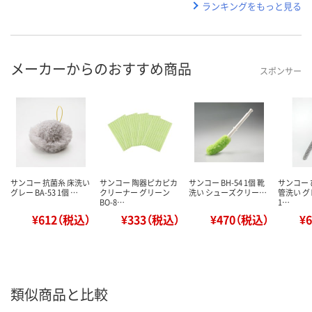
ランキングをもっと見る
メーカーからのおすすめ商品
スポンサー
サンコー 抗菌糸 床洗い
サンコー 陶器ピカピカ
サンコー BH-54 1個 靴
サンコー
グレー BA-53 1個 …
クリーナー グリーン
洗い シューズクリー…
管洗い グレ
BO-8…
1…
¥612（税込）
¥333（税込）
¥470（税込）
¥
類似商品と比較