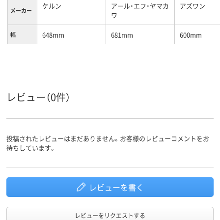
ケルン
アール・エフ・ヤマカ
アズワン
メーカー
ワ
648mm
681mm
600mm
幅
400mm
404mm
450mm
奥行
1025mm
805mm
855mm
高さ
5段
段数
レビュー（0件）
φ100mm(ストッパ
キャスタ
ー2コ付)、あり
ー
投稿されたレビューはまだありません。お客様のレビューコメントをお
待ちしています。
カラーグ
レッド系
ブルー系
レッド系
ループ
レビューを書く
レビューをリクエストする