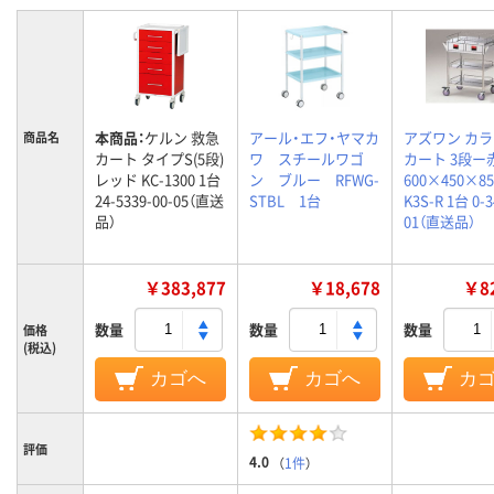
本商品：
ケルン 救急
アール・エフ・ヤマカ
アズワン カ
商品名
カート タイプS(5段)
ワ スチールワゴ
カート 3段ー
レッド KC-1300 1台
ン ブルー RFWG-
600×450×8
24-5339-00-05（直送
STBL 1台
K3S-R 1台 0-3
品）
01（直送品）
￥383,877
￥18,678
￥82
数量
数量
数量
価格
(税込)
カゴへ
カゴへ
カ
評価
4.0
（
1件
）