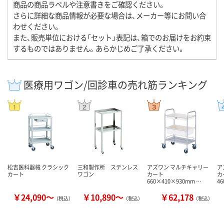
商品の商品ラベルや注意書きをご確認ください。
さらに詳細な商品情報が必要な場合は、メーカー等にお問い合
わせください。
また、販売単位における「セット」表記は、箱でのお届けをお約束
するものではありません。あらかじめご了承ください。
医療用ワゴン/回診車の売れ筋ランキング
松吉医科器械 クラシック
三和製作所 ステンレス
アズワン マルチキャリー
ア
カート
ワゴン
カート
カ
660×410×930mm …
4
￥24,090～
￥10,890～
￥62,178
（税込）
（税込）
（税込）