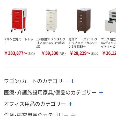
ケルン 救急カート レッ
三和製作所 デンタルワ
充英アート ステンレス
プラス 組
ド
ゴン 10-6325 1台（直送
トップ メディカルワゴ
OAデスクシ
品）
ン 5段 幅35…
イドキャビ
￥383,877～
￥59,330
￥28,229～
￥26,1
（税込）
（税込）
（税込）
ワゴン/カートのカテゴリー
医療・介護施設用家具/備品のカテゴリー
オフィス用品のカテゴリー
作業・研究用品のカテゴリー