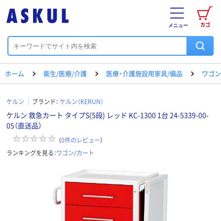
カゴ
メニュー
ホーム
衛生/医療/介護
医療・介護施設用家具/備品
ワゴン
ケルン
ブランド：
ケルン（KERUN）
ケルン 救急カート タイプS(5段) レッド KC-1300 1台 24-5339-00-
05（直送品）
（
0
件のレビュー
）
ランキングを見る：
ワゴン/カート