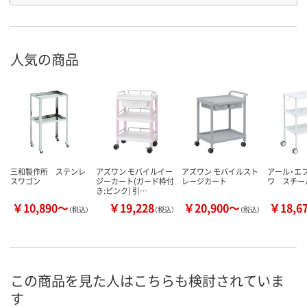
人気の商品
三和製作所 ステンレ
アズワン モバイルイー
アズワン モバイルスト
アール・エ
スワゴン
ジーカート(ガード枠付
レージカート
ワ スチー
き:ピンク) 引…
￥10,890～
￥19,228
￥20,900～
￥18,6
（税込）
（税込）
（税込）
この商品を見た人はこちらも検討されていま
す