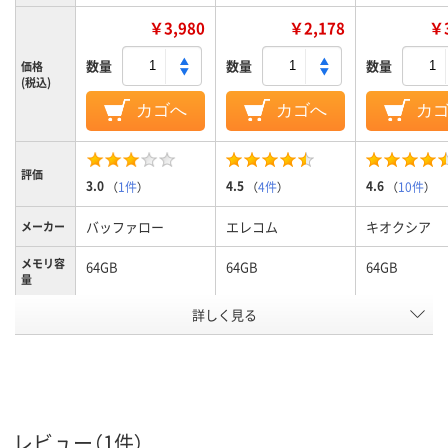
￥3,980
￥2,178
￥3
数量
数量
数量
価格
(税込)
カゴへ
カゴへ
カ
評価
3.0
4.5
4.6
（
1件
）
（
4件
）
（
10件
）
バッファロー
エレコム
キオクシア
メーカー
メモリ容
64GB
64GB
64GB
量
詳しく見る
ノック式
ノック式
キャップ式
タイプ
ブラック系
ホワイト系
ホワイト系
カラーグ
ループ
Type-A
Type-A
Type-A
コネクタ
形状
レビュー（1件）