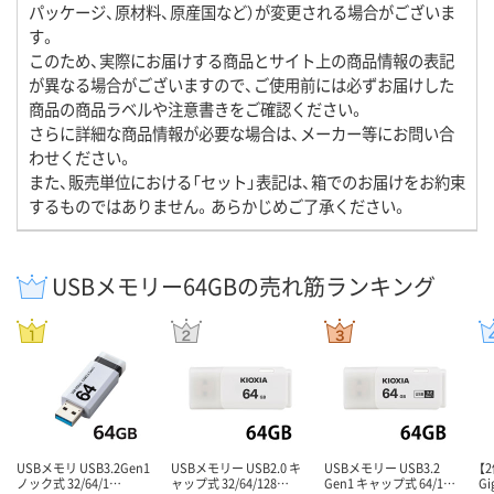
パッケージ、原材料、原産国など）が変更される場合がございま
す。
このため、実際にお届けする商品とサイト上の商品情報の表記
が異なる場合がございますので、ご使用前には必ずお届けした
商品の商品ラベルや注意書きをご確認ください。
さらに詳細な商品情報が必要な場合は、メーカー等にお問い合
わせください。
また、販売単位における「セット」表記は、箱でのお届けをお約束
するものではありません。あらかじめご了承ください。
USBメモリー64GBの売れ筋ランキング
USBメモリ USB3.2Gen1
USBメモリー USB2.0 キ
USBメモリー USB3.2
【
ノック式 32/64/1…
ャップ式 32/64/128…
Gen1 キャップ式 64/1…
G