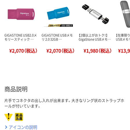
GIGASTONE USB2.0メ
GIGASTONE USBメモ
【2個以上がおトク！】
【在庫限り終
モリースティック …
リ 2.0 32GB …
GigaStone USBメモ…
USBメモリ
¥2,070（税込）
¥2,070（税込）
¥1,980（税込）
¥13,
商品説明
片手でコネクタの出し入れが出来ます。大きなリング状のストラップホ
ールが付いています。
アイコンの説明