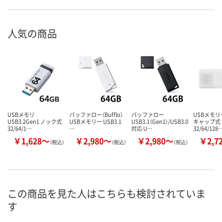
人気の商品
USBメモリ
バッファロー（Bufflo）
バッファロー
USBメモリー
USB3.2Gen1 ノック式
USBメモリー USB3.1
USB3.1（Gen1）/USB3.0
キャップ式
32/64/1…
…
対応 U…
32/64/128
￥1,628～
￥2,980～
￥2,980～
￥2,7
（税込）
（税込）
（税込）
この商品を見た人はこちらも検討されていま
す