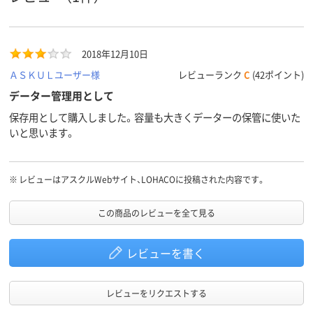
ストラッ
あり
あり
あり
プホール
アスクル
2018年12月10日
商品環境
30
スコア
ＡＳＫＵＬユーザー様
レビューランク
C
(42ポイント)
データー管理用として
保存用として購入しました。容量も大きくデーターの保管に使いた
いと思います。
※
レビューはアスクルWebサイト、LOHACOに投稿された内容です。
この商品のレビューを全て見る
レビューを書く
レビューをリクエストする