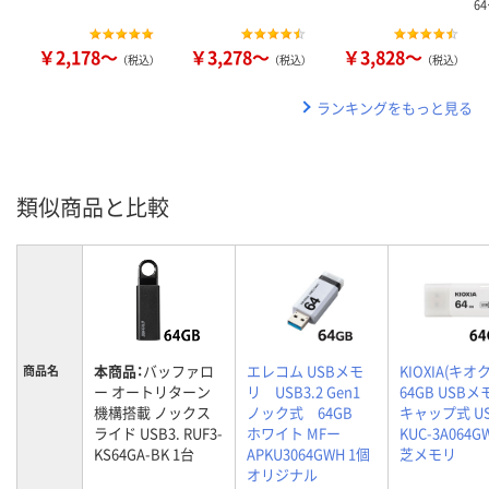
6
￥2,178～
￥3,278～
￥3,828～
（税込）
（税込）
（税込）
ランキングをもっと見る
類似商品と比較
本商品：
バッファロ
エレコム USBメモ
KIOXIA(キオ
商品名
ー オートリターン
リ USB3.2 Gen1
64GB USB
機構搭載 ノックス
ノック式 64GB
キャップ式 US
ライド USB3. RUF3-
ホワイト MFー
KUC-3A064
KS64GA-BK 1台
APKU3064GWH 1個
芝メモリ
オリジナル