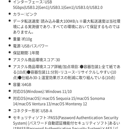
インターフェース：USB
5Gbps(USB3.2(Gen1)/USB3.1(Gen1)/USB3.0/USB2.0
カラー：ピンク
データ転送速度：読み込み最大100MB/s ※最大転送速度は当社環
境による実測値であり、すべての環境において保証するものでは
ありません。
重量：約10g
電源：USBバスパワー
保証期間：1年間
アスクル商品環境スコア：30
アスクル商品環境スコア詳細/加点項目：●容器包装1:全て紙であ
る(10点)●容器包装11:分別・リユース・リサイクルしやすい(10
点)●仕組み30-1:温室効果ガスの削減に取り組んでいる(10点)
容量：64GB
対応OS(Windows)：Windows 11/10
対応OS(macOS)：macOS Sequoia 15/macOS Sonoma
14/macOS Ventura 13/macOS Monterey 12
コネクター形状：USB-A
セキュリティソフト：PASS(Password Authentication Security
System) [パスワード自動認証機能付セキュリティソフト]あるい
はPASS(Password Authentication Security System)×AES [パ