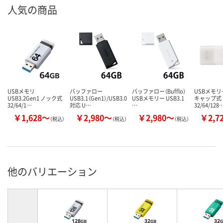
人気の商品
USBメモリ
バッファロー
バッファロー（Bufflo）
USBメモリー
USB3.2Gen1 ノック式
USB3.1（Gen1）/USB3.0
USBメモリー USB3.1
キャップ式
32/64/1…
対応 U…
…
32/64/128
￥1,628～
￥2,980～
￥2,980～
￥2,7
（税込）
（税込）
（税込）
他のバリエーション