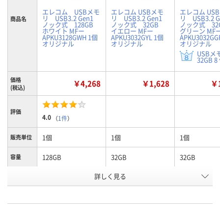
エレコム USBメモ
エレコム USBメモ
エレコム US
リ USB3.2 Gen1
リ USB3.2 Gen1
リ USB3.2 G
商品名
ノック式 128GB
ノック式 32GB
ノック式 3
ホワイト MFー
イエロー MFー
グリーン MF
APKU3128GWH 1個
APKU3032GYL 1個
APKU3032GG
オリジナル
オリジナル
オリジナル
USBメ
32GB 8
価格
￥4,268
￥1,628
￥1
(税込)
評価
4.0
（
1件
）
1個
1個
1個
販売単位
128GB
32GB
32GB
容量
詳しく見る
ホワイト
イエロー
グリーン
カラー
お申込番
UK74560
RX96735
RX96743
号