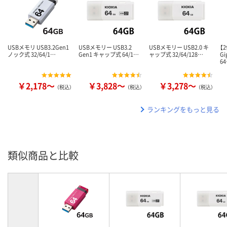
USBメモリ USB3.2Gen1
USBメモリー USB3.2
USBメモリー USB2.0 キ
【
ノック式 32/64/1…
Gen1 キャップ式 64/1…
ャップ式 32/64/128…
G
6
￥2,178～
￥3,828～
￥3,278～
（税込）
（税込）
（税込）
ランキングをもっと見る
類似商品と比較