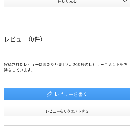
詳しく見る
ノック式
キャップ式
キャップ式
タイプ
ピンク系
ホワイト系
ホワイト系
カラーグ
ループ
Type-A
Type-A
Type-A
コネクタ
形状
レビュー（0件）
ストラッ
あり
あり
あり
プホール
1年間
製品お買い上げ日よ
製品お買い上
投稿されたレビューはまだありません。お客様のレビューコメントをお
保証期間
り1年間
り1年間
待ちしています。
約10g
8ｇ
8ｇ
重量
アスクル
レビューを書く
商品環境
30
スコア
レビューをリクエストする