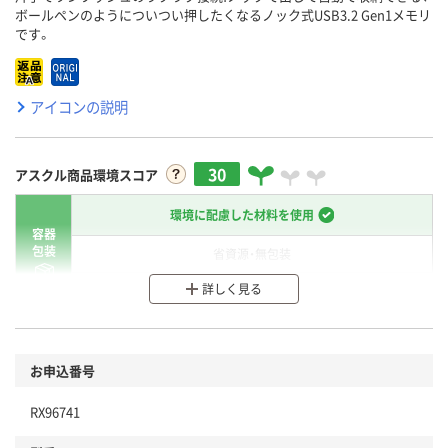
ボールペンのようについつい押したくなるノック式USB3.2 Gen1メモリ
です。
アイコンの説明
30
アスクル商品環境スコア
環境に配慮した材料を使用
容器
包装
省資源・無包装
詳しく見る
分別・リサイクルしやすい設計
環境に配慮した材料を使用
商品
お申込番号
本体
省資源・省エネ・節水
RX96741
分別・リサイクルしやすい設計