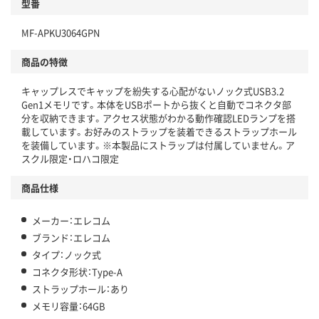
型番
独自の回収スキームがある
MF-APKU3064GPN
仕組
アスクルで資源循環している
商品の特徴
温室効果ガスなどの削減
キャップレスでキャップを紛失する心配がないノック式USB3.2
この商品の環境配慮ポイントです。下記商品詳細「
Gen1メモリです。本体をUSBポートから抜くと自動でコネクタ部
アスクル商品環境スコア詳細／加点項目
」で確認できます。
分を収納できます。アクセス状態がわかる動作確認LEDランプを搭
載しています。お好みのストラップを装着できるストラップホール
を装備しています。※本製品にストラップは付属していません。ア
スクル限定・ロハコ限定
商品仕様
メーカー：エレコム
ブランド：エレコム
タイプ：ノック式
コネクタ形状：Type-A
ストラップホール：あり
メモリ容量：64GB