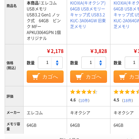
本商品：
エレコム
KIOXIA(キオクシア)
KIOXIA(キオ
商品名
USBメモリ
64GB USBメモリー
64GB USB
USB3.2 Gen1 ノッ
キャップ式 USB3.2
キャップ式 US
ク式 64GB ピン
KUC-3A064GW 旧東
KUC-2A064
ク MFー
芝メモリ
芝メモリ
APKU3064GPN 1個
オリジナル
￥2,178
￥3,828
￥3
数量
数量
数量
価格
(税込)
カゴへ
カゴへ
カ
評価
4.6
4.5
（
10件
）
（
18件
）
エレコム
キオクシア
キオクシア
メーカー
メモリ容
64GB
64GB
64GB
量