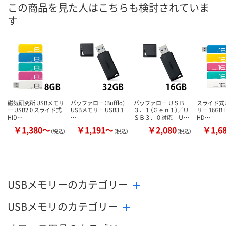
入荷待ち
入荷待ち
在庫
この商品を見た人はこちらも検討されていま
す
お届け日
お取り扱い終了しま
お取り扱い終了しま
現在ご注文い
した
した
ません
磁気研究所 USBメモリ
バッファロー（Bufflo）
バッファロー ＵＳＢ
スライド式U
ー USB2.0 スライド式
USBメモリー USB3.1
３．１（Ｇｅｎ１）／Ｕ
リー 16GB H
HID…
…
ＳＢ３．０対応 Ｕ…
HD…
￥1,380～
￥1,191～
￥2,080
￥1,6
（税込）
（税込）
（税込）
USBメモリーのカテゴリー
USBメモリのカテゴリー