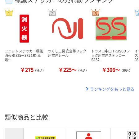
ユニット ステッカー標識
つくし工房 安全帯フック
トラスコ中山 TRUSCO フ
イ
消火器 825ー371 1枚（直
用蛍光シール
ック用蛍光ステッカー
ス
送…
SAS2
0
￥275
￥225～
￥306～
（税込）
（税込）
（税込）
ランキングをもっと見る
類似商品と比較