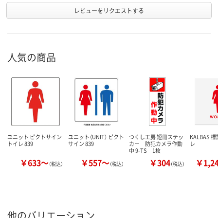
レビューをリクエストする
人気の商品
ユニット ピクトサイン
ユニット（UNIT） ピクト
つくし工房 短冊ステッ
KALBAS 
トイレ 839
サイン 839
カー 防犯カメラ作動
レ
中 9-TS 1枚
￥633～
￥557～
￥304
￥1,2
（税込）
（税込）
（税込）
他のバリエーション