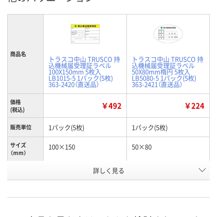
商品名
トラスコ中山 TRUSCO 持
トラスコ中山 TRUSCO 持
込機械届受理証ラベル
込機械届受理証ラベル
100X150mm 5枚入
50X80mm楕円 5枚入
LB1015-5 1パック(5枚)
LB5080-5 1パック(5枚)
363-2420（直送品）
363-2421（直送品）
価格
￥492
￥224
(税込)
1パック(5枚)
1パック(5枚)
販売単位
サイズ
100×150
50×80
（mm）
詳しく見る
100
50
縦(mm)
HE16829
HE16830
お申込番号
あり
あり
在庫