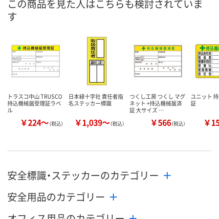
この商品を見た人はこちらも検討されていま
8月7日（金）
8月7日（金）
お届け日
す
数量
数量
カゴへ
カゴへ
トラスコ中山 TRUSCO
日本緑十字社 責任者指
つくし工房 つくし マグ
ユニット 
持込機械届受理証ラベ
名ステッカー標識
ネット +持込機械届済
証
ル
証 大サイズ …
￥224～
￥1,039～
￥566
￥1
（税込）
（税込）
（税込）
安全標識・ステッカーのカテゴリー
安全用品のカテゴリー
オフィス用品のカテゴリー