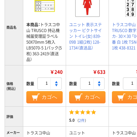
本商品：
トラスコ中
ユニット 表示ステ
トラスコ中山
商品名
山 TRUSCO 持込機
ッカー ピクトサイ
TRUSCO 数
械届受理証ラベル
ン トイレ(女) 839-
カ- 30×30 「
50X70mm 5枚入
09B 1組(2枚) 128-
番 白 1枚 TSN-
LB5070-5 1パック(5
1734（直送品）
1枚 438-8321
枚) 363-2419（直送
品）
￥240
￥633
数量
数量
数量
価格
(税込)
カゴへ
カゴへ
カ
評価
5.0
（
2件
）
トラスコ中山
ユニット
トラスコ中山
メーカー