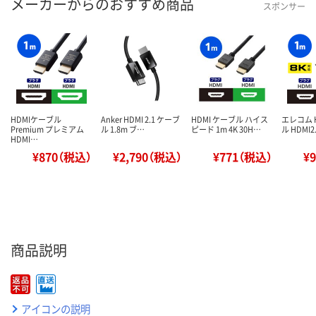
メーカーからのおすすめ商品
スポンサー
HDMIケーブル
Anker HDMI 2.1 ケーブ
HDMI ケーブル ハイス
エレコム 
Premium プレミアム
ル 1.8m ブ…
ピード 1m 4K 30H…
ル HDMI
HDMI…
¥870（税込）
¥2,790（税込）
¥771（税込）
¥
商品説明
アイコンの説明