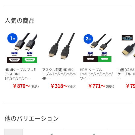
人気の商品
HDMIケーブル プレミ
アスクル限定 HDMIケ
HDMI ケーブル
山善（YAMAZ
アムHDMI
ーブル 1m/2m/3m/5m
1m/1.5m/2m/3m/5m/
ケーブル HD
1m/2m/3m/5m…
4K…
ワイ…
…
￥870～
￥318～
￥771～
￥7
（税込）
（税込）
（税込）
他のバリエーション