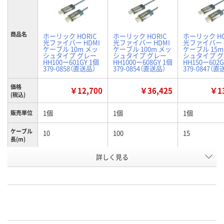
商品名
ホーリック HORIC
ホーリック HORIC
ホーリック HO
光ファイバー HDMI
光ファイバー HDMI
光ファイバー 
ケーブル 10m メッ
ケーブル 100m メッ
ケーブル 15m
シュタイプ グレー
シュタイプ グレー
シュタイプ 
HH100ー601GY 1個
HH1000ー608GY 1個
HH150ー602G
379-0858（直送品）
379-0854（直送品）
379-0847（直
価格
￥12,700
￥36,425
￥13
(税込)
1個
1個
1個
販売単位
ケーブル
10
100
15
長(m)
お申込番
詳しく見る
HE24554
HE24551
HE24559
号
直送品
直送品
直送品
在庫
8月25日（火）まで
8月25日（火）まで
8月25日（火）
お届け日