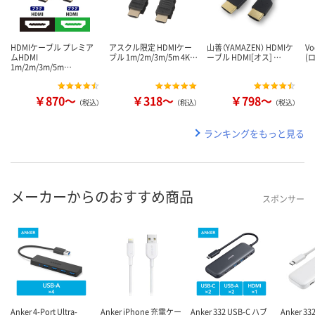
HDMIケーブル プレミア
アスクル限定 HDMIケー
山善（YAMAZEN） HDMIケ
V
ムHDMI
ブル 1m/2m/3m/5m 4K…
ーブル HDMI[オス] …
(
1m/2m/3m/5m…
￥870～
￥318～
￥798～
（税込）
（税込）
（税込）
ランキングをもっと見る
メーカーからのおすすめ商品
スポンサー
Anker 4-Port Ultra-
Anker iPhone 充電ケー
Anker 332 USB-C ハブ
Anker 33