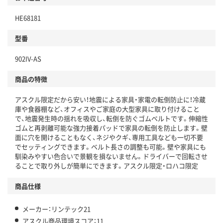
本体
省資源・省エネ・節水
HE68181
分別・リサイクルしやすい設計
型番
独自の回収スキームがある
902IV-AS
仕組
アスクルで資源循環している
商品の特徴
温室効果ガスなどの削減
アスクル限定だから安い！地震による家具・家電の転倒防止に！冷蔵
この商品の環境配慮ポイントです。下記商品詳細「
庫や食器棚など、オフィスやご家庭の大型家具に取り付けること
アスクル商品環境スコア詳細／加点項目
」で確認できます。
で、地震発生時の揺れを吸収し、転倒を防ぐゴムベルトです。伸縮性
ゴムと再剥離可能な強力接着パッドで家具の転倒を防止します。壁
面に穴を開けることもなく、ネジやクギ、専用工具なども一切不要
でセッティングできます。ベルト長さの調整も可能。壁や家具にも
馴染みやすい色合いで景観を損ないません。ドライバーで回転させ
ることで取り外しが簡単にできます。アスクル限定・ロハコ限定
商品仕様
メーカー：リンテック21
アスクル商品環境スコア：11