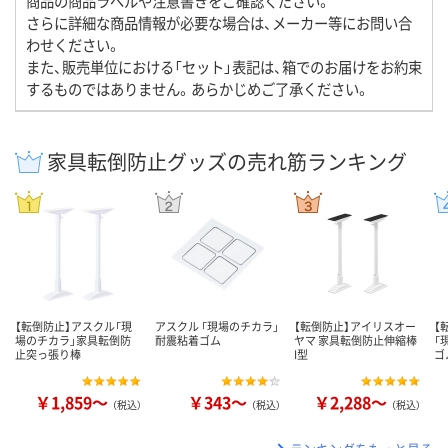
商品の商品ラベルや注意書きをご確認ください。
さらに詳細な商品情報が必要な場合は、メーカー等にお問い合
わせください。
また、販売単位における「セット」表記は、箱でのお届けをお約束
するものではありません。あらかじめご了承ください。
家具転倒防止グッズの売れ筋ランキング
【転倒防止】アスクル「現
アスクル 「現場のチカラ」
【転倒防止】アイリスオー
【
場のチカラ」家具転倒防
耐震粘着ゴム
ヤマ 家具転倒防止伸縮棒
「
止突っ張り棒
I型
ゴ
￥1,859～
￥343～
￥2,288～
（税込）
（税込）
（税込）