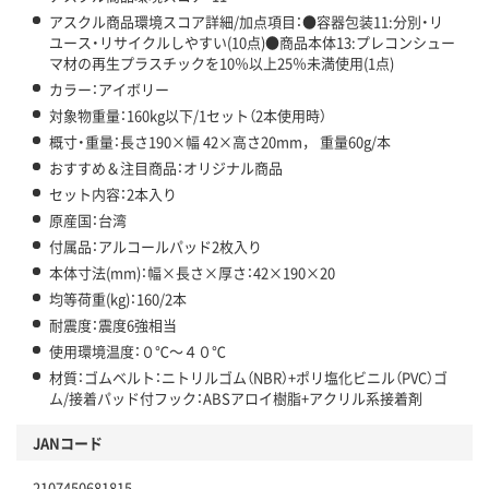
アスクル商品環境スコア詳細/加点項目：●容器包装11:分別・リ
ユース・リサイクルしやすい(10点)●商品本体13:プレコンシュー
マ材の再生プラスチックを10％以上25％未満使用(1点)
カラー：アイボリー
対象物重量：160kg以下/1セット（2本使用時）
概寸・重量：長さ190×幅 42×高さ20mm， 重量60g/本
おすすめ＆注目商品：オリジナル商品
セット内容：2本入り
原産国：台湾
付属品：アルコールパッド2枚入り
本体寸法(mm)：幅×長さ×厚さ：42×190×20
均等荷重(kg)：160/2本
耐震度：震度6強相当
使用環境温度：０℃～４０℃
材質：ゴムベルト：ニトリルゴム（NBR）+ポリ塩化ビニル（PVC）ゴ
ム/接着パッド付フック：ABSアロイ樹脂+アクリル系接着剤
JANコード
2107450681815