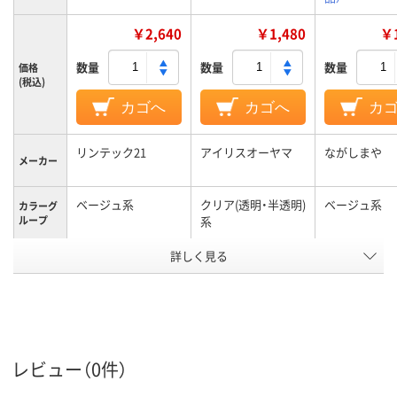
￥2,640
￥1,480
￥1
数量
数量
数量
価格
(税込)
カゴへ
カゴへ
カ
リンテック21
アイリスオーヤマ
ながしまや
メーカー
ベージュ系
クリア(透明・半透明)
ベージュ系
カラーグ
ループ
系
詳しく見る
台湾
原産国
アスクル
商品環境
11
スコア
レビュー（0件）