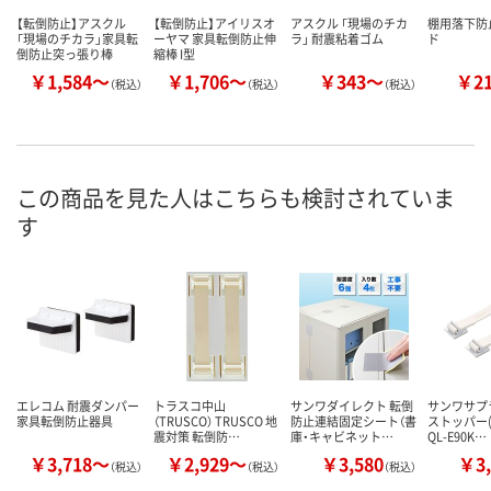
【転倒防止】アスクル
【転倒防止】アイリスオ
アスクル 「現場のチカ
棚用落下防
「現場のチカラ」家具転
ーヤマ 家具転倒防止伸
ラ」 耐震粘着ゴム
ド
倒防止突っ張り棒
縮棒 I型
￥1,584～
￥1,706～
￥343～
￥2
（税込）
（税込）
（税込）
この商品を見た人はこちらも検討されていま
す
エレコム 耐震ダンパー
トラスコ中山
サンワダイレクト 転倒
サンワサプ
家具転倒防止器具
（TRUSCO） TRUSCO 地
防止連結固定シート（書
ストッパー(
震対策 転倒防…
庫・キャビネット…
QL-E90K…
￥3,718～
￥2,929～
￥3,580
￥3,
（税込）
（税込）
（税込）