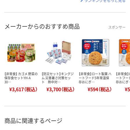
ランキングをもっと見る
メーカーからのおすすめ商品
スポンサー
【非常食】 カゴメ 野菜の
【防災セット】キングジ
【非常食】ロート製薬 ハ
【非常食】
保存食セットYH-A
ム 災害暑さ対策セッ
ートフード5年常温保
ートフー
30…
ト 熱中対…
存おにぎ…
存おにぎ
¥3,617（税込）
¥3,700（税込）
¥594（税込）
¥
商品に関連するページ