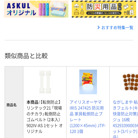
おすすめ特集一覧
類似商品と比較
本商品：
【転倒防止】
アイリスオーヤマ
ながしまや 
商品名
リンテック21 「現場
IRIS 247425 防災用
きフェルト(キ
のチカラ」転倒防止
品 家具転倒防止プ
快音防止対策)
ゴムベルト（2本入）
レート
ジュ 16枚
902IV-AS 1セット オ
(1200×45mm) JTP-
45293390003
リジナル
120 1個
ット(3パック)
品）