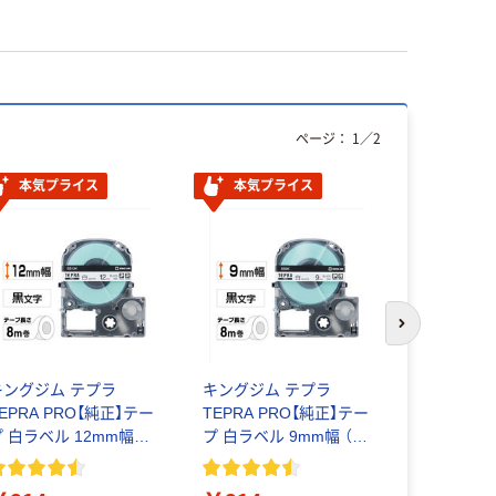
ページ：
1
／
2
本気プライス
本気プライス
本気プ
次のスライド
キングジム テプラ
キングジム テプラ
ペーパータ
EPRA PRO【純正】テー
TEPRA PRO【純正】テー
ングル 再生
プ 白ラベル 12mm幅
プ 白ラベル 9mm幅 （黒
FSC認証紙
（黒文字）
文字）
リジナル