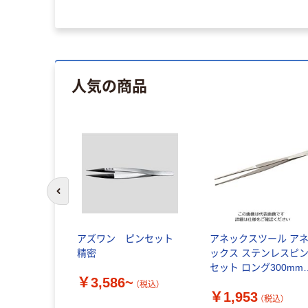
人気の商品
前のスライドへ
アズワン ピンセット
アネックスツール ア
精密
ックス ステンレスピ
セット ロング300mm
￥3,586~
(先端ギザ) 158 1本(1
（税込）
￥1,953
126-4182（直送品）
（税込）