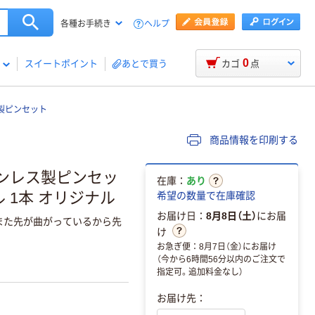
ヘルプ
各種お手続き
0
スイートポイント
あとで買う
カゴ
点
製ピンセット
商品情報を印刷する
テンレス製ピンセッ
在庫：
あり
ル 1本 オリジナル
希望の数量で在庫確認
お届け日：
8月8日（土）
にお届
また先が曲がっているから先
け
お急ぎ便：8月7日（金）にお届け
（今から6時間56分以内のご注文で
指定可。追加料金なし）
お届け先：