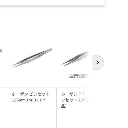
次へ
ス
ホーザン ピンセット
ホーザン PPー136 ピ
ホーザン
125mm P-891 1本
ンセット 1本（直送
ンセット P
品）
（直送品）