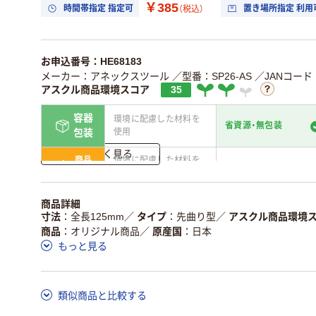
￥385
時間帯指定 指定可
置き場所指定 利用
（税込）
お申込番号：HE68183
メーカー：アネックスツール
／型番：SP26-AS
／JANコード：2
アスクル商品環境スコア
35
容器
環境に配慮した材料を
省資源・無包装
使用
包装
詳しく見る
商品
環境に配慮した材料を
省資源・省エネ・節水
本体
使用
独自の回収スキームが
アスクルで資源循環し
商品詳細
仕組
ある
いる
寸法
全長125mm
／
タイプ
先曲り型
／
アスクル商品環境
商品
オリジナル商品
／
原産国
日本
この商品の環境配慮ポイントです。詳しくはページ下部の商品
もっと見る
ア詳細／加点項目
」で確認できます。
類似商品と比較する