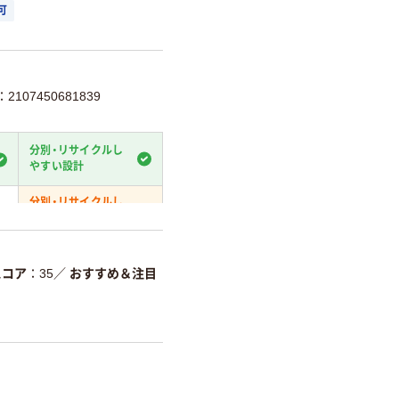
可
107450681839
分別・リサイクルし
やすい設計
分別・リサイクルし
やすい設計
て
温室効果ガスなどの削減
スコア
35
／
おすすめ＆注目
詳細「
アスクル商品環境スコ