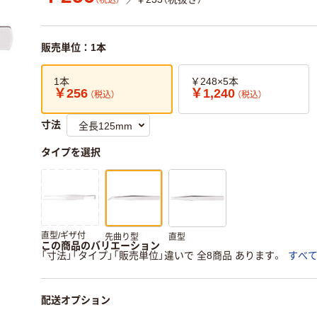
（税込）
販売単位：1本
1本
￥248×5本
￥256
￥1,240
（税込）
（税込）
寸法
タイプを選択
直型/ギザ付
先曲り型
直型
この商品のバリエーション
「寸法」「タイプ」「販売単位」違いで 全8商品 あります。
すべ
配送オプション