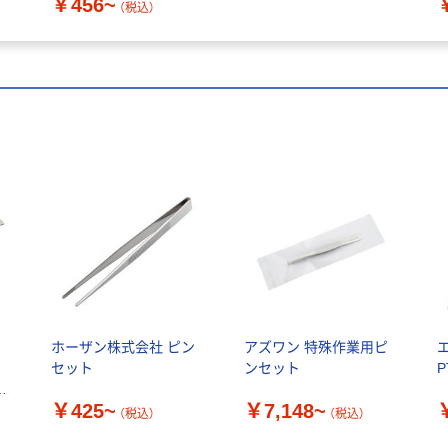
￥456~
（税込）
ネ
ホーザン株式会社 ピン
アズワン 特殊作業用ピ
ン
セット
ンセット
P
直
￥425~
￥7,148~
個)
（税込）
（税込）