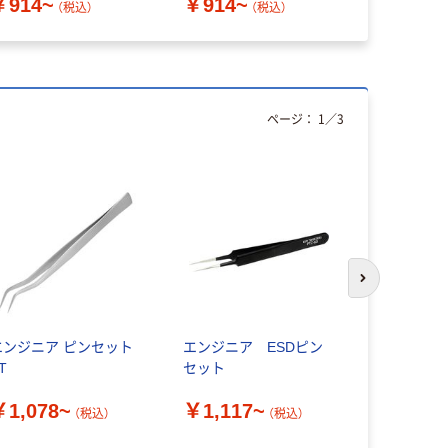
￥914~
￥914~
￥143~
（税込）
（税込）
ページ：
1
／
3
次のスライド
エンジニア ピンセット
エンジニア ESDピン
アズワン 
T
セット
ピンセット（燕
￥1,078~
￥1,117~
￥3,239
（税込）
（税込）