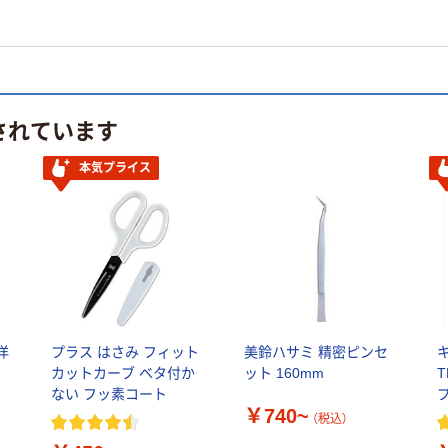
されています
本気プライス
洋
プラス はさみ フィット
美鈴ハサミ 精密ピンセ
カットカーブ ベタ付か
ット 160mm
T
ない フッ素コート
￥740~
（税込）