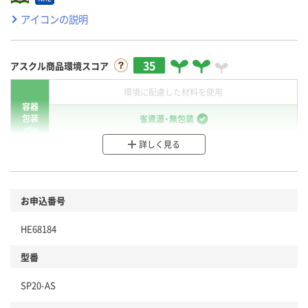
アイコンの説明
35
アスクル商品環境スコア
環境に配慮した材料を使用
容器
包装
省資源・無包装
詳しく見る
分別・リサイクルしやすい設計
環境に配慮した材料を使用
商品
お申込番号
本体
省資源・省エネ・節水
HE68184
分別・リサイクルしやすい設計
型番
独自の回収スキームがある
SP20-AS
仕組
アスクルで資源循環している