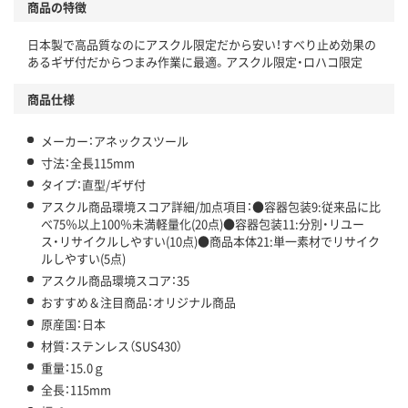
商品の特徴
温室効果ガスなどの削減
日本製で高品質なのにアスクル限定だから安い！すべり止め効果の
この商品の環境配慮ポイントです。下記商品詳細「
あるギザ付だからつまみ作業に最適。アスクル限定・ロハコ限定
アスクル商品環境スコア詳細／加点項目
」で確認できます。
商品仕様
メーカー：アネックスツール
寸法：全長115mm
タイプ：直型/ギザ付
アスクル商品環境スコア詳細/加点項目：●容器包装9:従来品に比
べ75％以上100％未満軽量化(20点)●容器包装11:分別・リユー
ス・リサイクルしやすい(10点)●商品本体21:単一素材でリサイク
ルしやすい(5点)
アスクル商品環境スコア：35
おすすめ＆注目商品：オリジナル商品
原産国：日本
材質：ステンレス（SUS430）
重量：15.0ｇ
全長：115mm