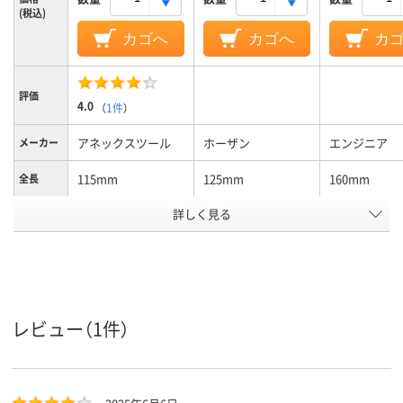
(税込)
カゴへ
カゴへ
カ
評価
4.0
（
1件
）
アネックスツール
ホーザン
エンジニア
メーカー
115mm
125mm
160mm
全長
アスクル
詳しく見る
商品環境
35
スコア
レビュー（1件）