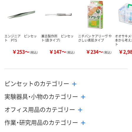
数量
数量
数量
カゴへ
カゴへ
カ
エンジニア ピンセッ
兼古製作所 ピンセッ
ニチバン ケアリーヴ や
オオサキメ
ト PTS
ト（直タイプ）
さしい素肌タイプ
本から考え
ト
￥253～
￥147～
￥234～
￥2,9
（税込）
（税込）
（税込）
ピンセットのカテゴリー
実験器具・小物のカテゴリー
オフィス用品のカテゴリー
作業・研究用品のカテゴリー