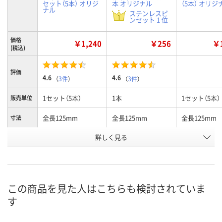
セット（5本） オリジ
本 オリジナル
（5本） オリジ
ナル
ステンレスピ
ンセット 1 位
価格
￥1,240
￥256
￥1
(税込)
評価
4.6
4.6
（
3件
）
（
3件
）
1セット（5本）
1本
1セット（5本）
販売単位
全長125mm
全長125mm
全長125mm
寸法
詳しく見る
先曲り型
先曲り型
直型
タイプ
お申込番
HE68191
HE68183
HE68189
号
あり
あり
あり
在庫
この商品を見た人はこちらも検討されていま
す
8月8日（土）
8月8日（土）
8月8日（土）
お届け日