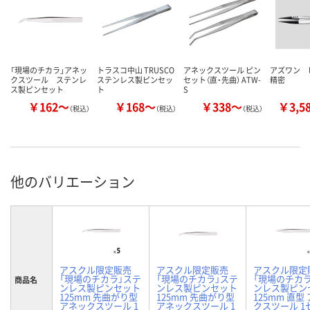
「現場のチカラ」アネッ
トラスコ中山 TRUSCO
アネックスツール ピン
アズワン 
クスツール ステンレ
ステンレス製ピンセッ
セット（直・先曲） ATW-
精密
ス製ピンセット
ト
S
￥162～
￥168～
￥338～
￥3,5
（税込）
（税込）
（税込）
他のバリエーション
アスクル限定販売
アスクル限定販売
アスクル限定
「現場のチカラ」ステ
「現場のチカラ」ステ
「現場のチカ
商品名
ンレス製ピンセット
ンレス製ピンセット
ンレス製ピン
125mm 先曲がり型
125mm 先曲がり型
125mm 直型
アネックスツール 1
アネックスツール 1
クスツール 1