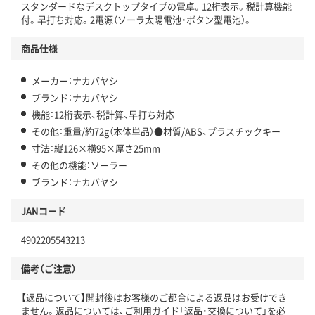
スタンダードなデスクトップタイプの電卓。12桁表示。税計算機能
付。早打ち対応。2電源（ソーラ太陽電池・ボタン型電池）。
商品仕様
メーカー：ナカバヤシ
ブランド：ナカバヤシ
機能：12桁表示、税計算、早打ち対応
その他：重量/約72g（本体単品）●材質/ABS、プラスチックキー
寸法：縦126×横95×厚さ25mm
その他の機能：ソーラー
ブランド：ナカバヤシ
JANコード
4902205543213
備考（ご注意）
【返品について】開封後はお客様のご都合による返品はお受けでき
ません。返品については、ご利用ガイド「返品・交換について」を必