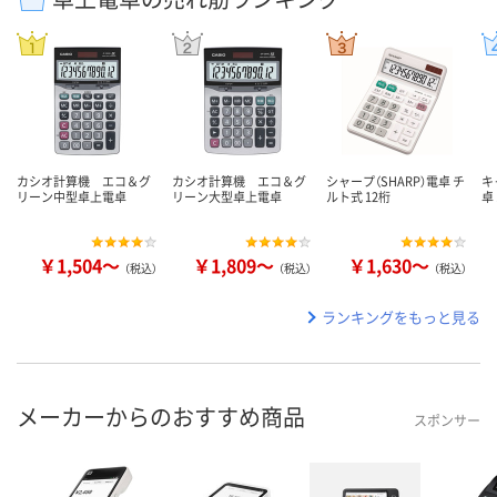
カシオ計算機 エコ＆グ
カシオ計算機 エコ＆グ
シャープ（SHARP）電卓 チ
キ
リーン中型卓上電卓
リーン大型卓上電卓
ルト式 12桁
卓
￥1,504～
￥1,809～
￥1,630～
（税込）
（税込）
（税込）
ランキングをもっと見る
メーカーからのおすすめ商品
スポンサー