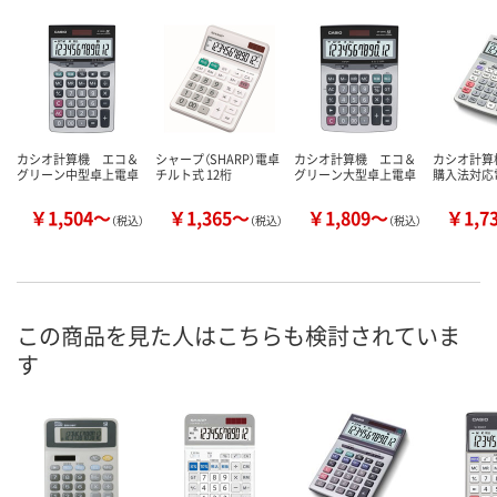
カシオ計算機 エコ＆
シャープ（SHARP）電卓
カシオ計算機 エコ＆
カシオ計算
グリーン中型卓上電卓
チルト式 12桁
グリーン大型卓上電卓
購入法対応
￥1,504～
￥1,365～
￥1,809～
￥1,7
（税込）
（税込）
（税込）
この商品を見た人はこちらも検討されていま
す