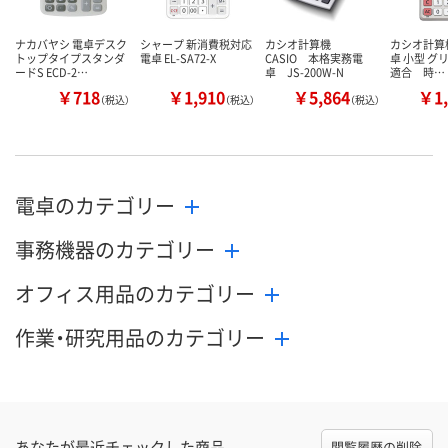
ナカバヤシ 電卓デスク
シャープ 新消費税対応
カシオ計算機
カシオ計算機 
トップタイプスタンダ
電卓 EL-SA72-X
CASIO 本格実務電
卓 小型 グ
ードS ECD-2…
卓 JS-200W-N
適合 時…
￥718
￥1,910
￥5,864
￥1,
（税込）
（税込）
（税込）
電卓のカテゴリー
事務機器のカテゴリー
オフィス用品のカテゴリー
作業・研究用品のカテゴリー
あなたが最近チェックした商品
閲覧履歴の削除