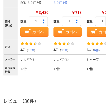
ECD-2101T 5個
2101T 1個
￥3,480
￥718
￥1
数量
数量
数量
価格
(税込)
カゴへ
カゴへ
カ
評価
3.7
3.7
4.1
（
36件
）
（
36件
）
（
6件
）
ナカバヤシ
ナカバヤシ
シャープ
メーカー
表示可能
12桁
12桁
12桁
桁数
レビュー（36件）