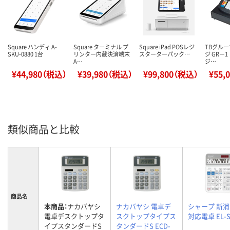
Square ハンディ A-
Square ターミナル プ
Square iPad POSレジ
TBグルー
SKU-0880 1台
リンター内蔵決済端末
スターターパック…
ジ GRー1
A…
ジ…
¥44,980（税込）
¥39,980（税込）
¥99,800（税込）
¥55,
類似商品と比較
商品名
本商品：
ナカバヤシ
ナカバヤシ 電卓デ
シャープ 新
電卓デスクトップタ
スクトップタイプス
対応電卓 EL-S
イプスタンダードS
タンダードS ECD-