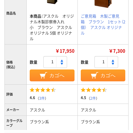
商品名
本商品：
アスクル オリジ
ご意見箱 木製ご意見
ナル木製診察券入れ
箱 ブラウン 1セット（2
小 ブラウン アスクル
個） アスクル オリジナ
オリジナル 5個 オリジナ
ル
ル
￥17,950
￥7,300
数量
数量
価格
(税込)
カゴへ
カゴへ
評価
4.6
4.5
（
3件
）
（
2件
）
アスクル
アスクル
メーカー
カラーグル
ブラウン系
ブラウン系
ープ