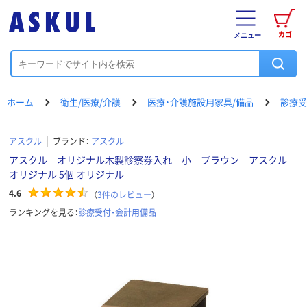
カゴ
メニュー
ホーム
衛生/医療/介護
医療・介護施設用家具/備品
診療受
アスクル
ブランド：
アスクル
アスクル オリジナル木製診察券入れ 小 ブラウン アスクル
オリジナル 5個 オリジナル
4.6
（
3
件のレビュー
）
ランキングを見る：
診療受付・会計用備品