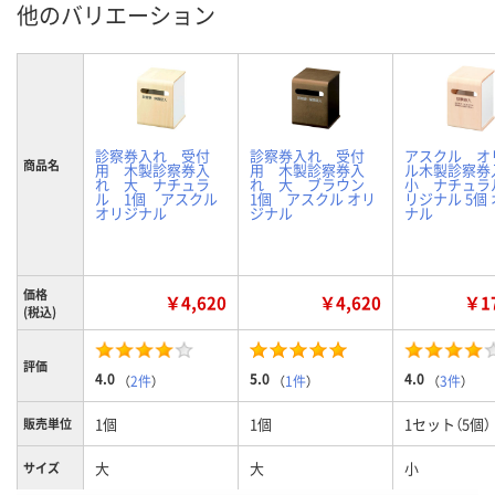
他のバリエーション
診察券入れ 受付
診察券入れ 受付
アスクル オ
商品名
用 木製診察券入
用 木製診察券入
ル木製診察
れ 大 ナチュラ
れ 大 ブラウン
小 ナチュラ
ル 1個 アスクル
1個 アスクル オリ
リジナル 5個
オリジナル
ジナル
ナル
価格
￥4,620
￥4,620
￥17
(税込)
評価
4.0
5.0
4.0
（
2件
）
（
1件
）
（
3件
）
1個
1個
1セット（5個）
販売単位
大
大
小
サイズ