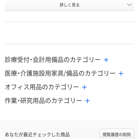
詳しく見る
ナチュラル
ブラウン
ナチュラル
カラー
お申込番
969068
969059
HH15545
号
2点
あり
1点
在庫
8月11日（火）
8月11日（火）
8月11日（火）
お届け日
診療受付・会計用備品のカテゴリー
数量
数量
数量
医療・介護施設用家具/備品のカテゴリー
カゴへ
カゴへ
カ
オフィス用品のカテゴリー
作業・研究用品のカテゴリー
あなたが最近チェックした商品
閲覧履歴の削除