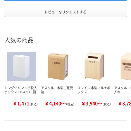
レビューをリクエストする
人気の商品
キングジム マルチ投入
アスクル 木製ご意見
スマイル 木製マルチボ
アスクル 
ボックス TH-4711 1個
箱
ックス
入れ
￥1,471
￥4,140～
￥3,940～
￥3,7
（税込）
（税込）
（税込）