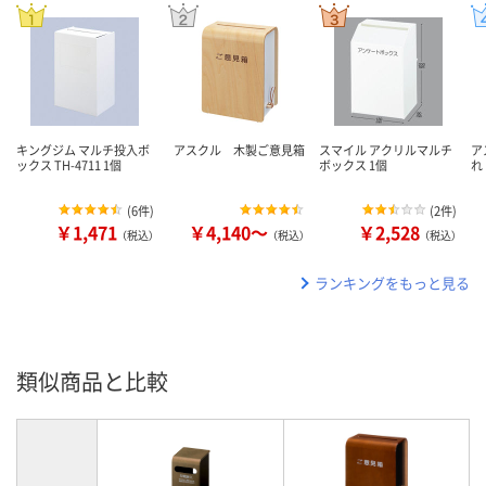
キングジム マルチ投入ボ
アスクル 木製ご意見箱
スマイル アクリルマルチ
ア
ックス TH-4711 1個
ボックス 1個
れ
(
6件
)
(
2件
)
￥1,471
￥4,140～
￥2,528
（税込）
（税込）
（税込）
ランキングをもっと見る
類似商品と比較