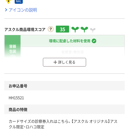
アイコンの説明
35
アスクル商品環境スコア
環境に配慮した材料を使用
容器
包装
省資源・無包装
詳しく見る
分別・リサイクルしやすい設計
環境に配慮した材料を使用
商品
お申込番号
本体
省資源・省エネ・節水
HH15521
分別・リサイクルしやすい設計
商品の特徴
独自の回収スキームがある
カードサイズの診察券入れはこちら。【アスクル オリジナル】アス
仕組
アスクルで資源循環している
クル限定・ロハコ限定