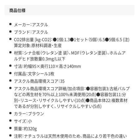
温室効果ガスなどの削減
商品仕様
この商品の環境配慮ポイントです。下記商品詳細「
メーカー：アスクル
アスクル商品環境スコア詳細／加点項目
」で確認できます。
ブランド：アスクル
CO2排出量 [kg-CO2]：●1個:1.3●1セット（5個）:6.5●5個:6.5 (注)
算定対象:原材料調達・生産
材質：シナ合板（ウレタン塗 装）、MDF（ウレタン塗装）、ホルムア
ルデヒド放散量0.3mg/L以下
寸法：約幅95×奥行110×高さ140mm
付属品：文字シール1枚
アスクル商品環境スコア：35
アスクル商品環境スコア詳細/加点項目：●容器包装3:古紙パルプ
などの再生材を70％以上100％未満使用(20点)●容器包装11:分
別・リユース・リサイクルしやすい(10点)●商品本体22:複数素材
であるが分別しやすく、リサイクルしやすい(5点)
カラー：ブラウン
サイズ：小
質量：約320g
注釈：ナチュラルは天然木使用のため、商品により若干色の違い