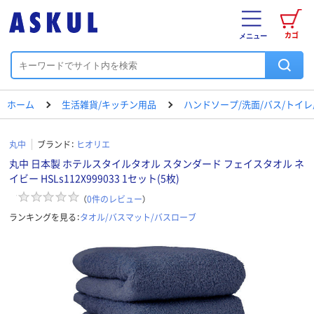
カゴ
メニュー
ホーム
生活雑貨/キッチン用品
ハンドソープ/洗面/バス/トイ
丸中
ブランド：
ヒオリエ
丸中 日本製 ホテルスタイルタオル スタンダード フェイスタオル ネ
イビー HSLs112X999033 1セット(5枚)
（
0
件のレビュー
）
ランキングを見る：
タオル/バスマット/バスローブ