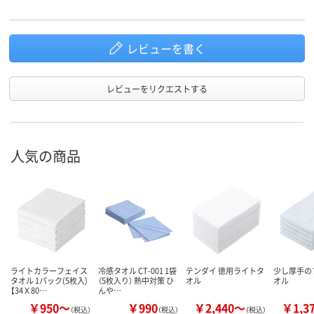
レビューを書く
レビューをリクエストする
人気の商品
ライトカラーフェイス
冷感タオル CT-001 1袋
テンダイ 徳用ライトタ
少し厚手の
タオル 1パック(5枚入)
（5枚入り） 熱中対策 ひ
オル
オル
【34Ｘ80…
んや…
￥950～
￥990
￥2,440～
￥1,3
（税込）
（税込）
（税込）