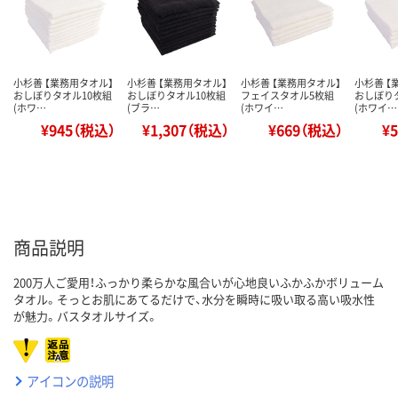
小杉善 【業務用タオル】
小杉善 【業務用タオル】
小杉善 【業務用タオル】
小杉善 【
おしぼりタオル10枚組
おしぼりタオル10枚組
フェイスタオル5枚組
おしぼり
(ホワ…
(ブラ…
(ホワイ…
(ホワイ…
¥945（税込）
¥1,307（税込）
¥669（税込）
¥
商品説明
200万人ご愛用！ふっかり柔らかな風合いが心地良いふかふかボリューム
タオル。そっとお肌にあてるだけで、水分を瞬時に吸い取る高い吸水性
が魅力。バスタオルサイズ。
アイコンの説明