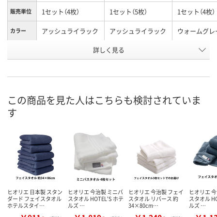
1セット（4枚）
1セット（5枚）
1セット（4枚）
販売単位
アッシュライラック
アッシュライラック
ウォームグレ
カラー
お申込番
詳しく見る
AA89862
X106590
HH62152
号
入荷待ち
3点
在庫
8月11日（火）
お届け日
この商品を見た人はこちらも検討されていま
す
数量
現在ご注文いただけ
お取り扱い終了しま
ません
した
カ
ヒオリエ 日本製 スタン
ヒオリエ 今治製 ミニバ
ヒオリエ 今治製 フェイ
ヒオリエ 今
ダード フェイスタオル
スタオル HOTEL'S ホテ
スタオル リバース 約
スタオル HO
ホテルスタイ…
ルズ …
34×80cm…
ルズ …