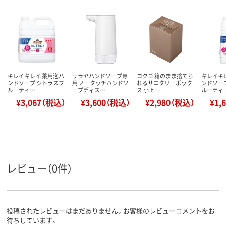
キレイキレイ 薬用泡ハ
サラヤハンドソープ専
コクヨ 箱のまま捨てら
キレイキ
ンドソープ シトラスフ
用 ノータッチハンドソ
れるサニタリーボック
ンドソー
ルーティ…
ープディス…
ス 小 ヒ…
ルーティ
¥3,067（税込）
¥3,600（税込）
¥2,980（税込）
¥1,
レビュー（0件）
投稿されたレビューはまだありません。お客様のレビューコメントをお
待ちしています。