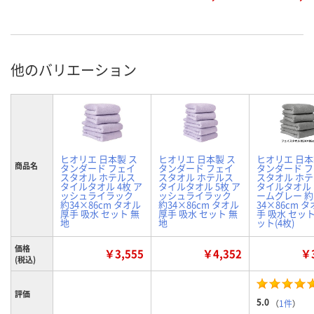
他のバリエーション
ヒオリエ 日本製 ス
ヒオリエ 日本製 ス
ヒオリエ 日本
商品名
タンダード フェイ
タンダード フェイ
タンダード 
スタオル ホテルス
スタオル ホテルス
スタオル ホ
タイルタオル 4枚 ア
タイルタオル 5枚 ア
タイルタオル
ッシュライラック
ッシュライラック
ームグレー 約
約34×86cm タオル
約34×86cm タオル
34×86cm タ
厚手 吸水 セット 無
厚手 吸水 セット 無
手 吸水 セット
地
地
ット(4枚)
価格
￥3,555
￥4,352
￥3
(税込)
評価
5.0
（
1件
）