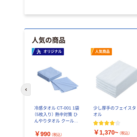
人気の商品
オリジナル
人気商品
前のスライドへ
冷感タオル CT-001 1袋
少し厚手のフェイスタ
（5枚入り） 熱中対策 ひ
オル
んやりタオル クールタ
オル 冷却タオル 伊藤忠
￥1,370~
￥990
リーテイルリンク オリ
（税込）
（税込）