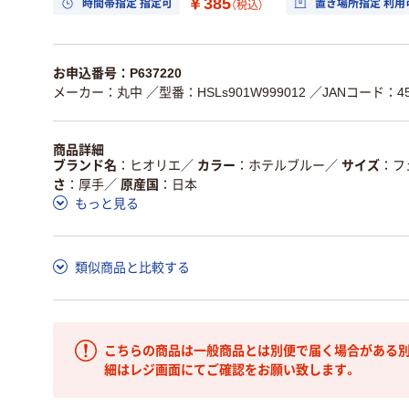
￥385
時間帯指定 指定可
置き場所指定 利用
（税込）
お申込番号：P637220
メーカー：丸中
／型番：HSLs901W999012
／JANコード：451
商品詳細
ブランド名
ヒオリエ
／
カラー
ホテルブルー
／
サイズ
フ
さ
厚手
／
原産国
日本
もっと見る
類似商品と比較する
こちらの商品は一般商品とは別便で届く場合がある別
細はレジ画面にてご確認をお願い致します。