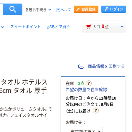
ヘルプ
各種お手続き
0
スイートポイント
あとで買う
カゴ
点
商品情報を印刷する
スタオル ホテルス
在庫：
3点
6cm タオル 厚手
希望の数量で在庫確認
お届け日：今から
11時間10
分以内
のご注文で、
8月8日
かふかボリュームタオル。そ
（土）
にお届け
魅力。フェイスタオルサイ
お届け先：