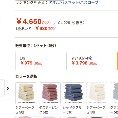
ランキングをみる
タオル/バスマット/バスローブ
￥4,650
／￥4,228（税抜き）
（税込）
￥930
1枚あたり
（税込）
販売単位：1セット（5枚）
1枚
￥949.5×4枚
￥979
￥3,798
（税込）
（税込）
カラーを選択
シアーベージ
ダスティピン
シャドウブル
シアーベージ
クラ
ュ 5枚
ク 5枚
ー 5枚
ュ 5枚
ー 5