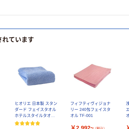
されています
ヒオリエ 日本製 スタン
フィフティヴィジョナ
ダード フェイスタオル
リー 240匁フェイスタ
ホテルスタイルタオル
オル TF-001
約34×86cm タオル 厚手
￥2,992~
吸水 無地
（税込）