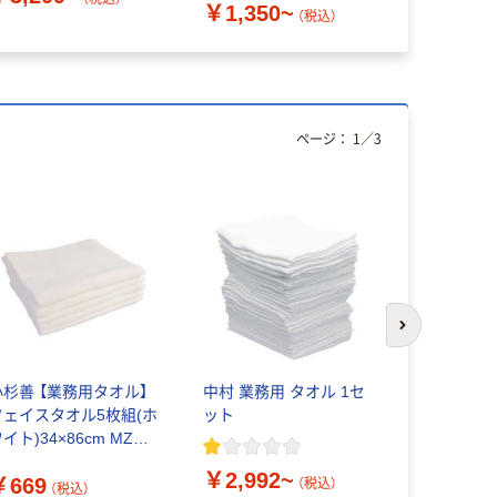
￥1,350~
￥646
（税込）
（
ページ：
1
／
3
次のスライド
小杉善 【業務用タオル】
中村 業務用 タオル 1セ
林 フェイ
フェイスタオル5枚組(ホ
ット
タオル 残
イト)34×86cm MZG-
シブル 1枚
80WH 1セット(5枚入)
￥2,992~
￥669
（直送品）
（税込）
（税込）