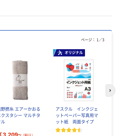
ページ：
1
／
3
オリジナル
アウトレッ
次のスライド
浅野撚糸 エアーかおる
アスクル インクジェ
【アウトレ
エクスタシー マルチタ
ットペーパー写真用マ
ット THE 
オル
ット紙 両面タイプ
ア） マイ
￥3,209~
（税込）