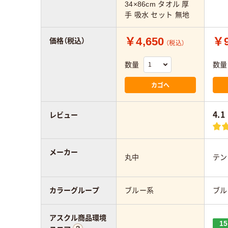
34×86cm タオル 厚
手 吸水 セット 無地
￥4,650
￥9
価格（税込）
（税込）
数量
数量
カゴへ
4.1
レビュー
メーカー
丸中
テン
カラーグループ
ブルー系
ブル
アスクル商品環境
15