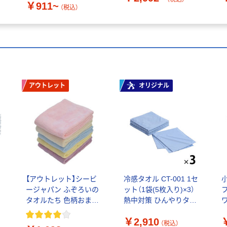
￥911~
（税込）
アウトレット
オリジナル
【アウトレット】シービ
冷感タオル CT-001 1セ
ージャパン ふぞろいの
ット（1袋(5枚入り)×3）
タオルたち 色柄おまか
熱中対策 ひんやりタオ
ワ
せ1セット（5枚入）
ル クールタオル 冷却 伊
1
￥2,910
藤忠リーテイルリンク
（税込）