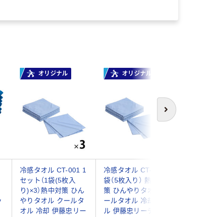
￥250~
オリジナル
オリジナル
次へ
冷感タオル CT-001 1
冷感タオル CT-001 1
小杉善 2
セット（1袋(5枚入
袋（5枚入り） 熱中対
フェイス
り)×3）熱中対策 ひん
策 ひんやりタオル ク
組 ブルー 
ッ
やりタオル クールタ
ールタオル 冷却タオ
ZG-20B
オル 冷却 伊藤忠リー
ル 伊藤忠リーテイル
枚入)（直