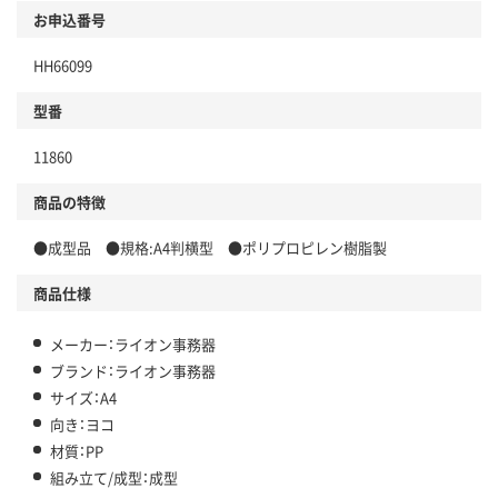
お申込番号
HH66099
型番
11860
商品の特徴
●成型品 ●規格:A4判横型 ●ポリプロピレン樹脂製
商品仕様
メーカー：ライオン事務器
ブランド：ライオン事務器
サイズ：A4
向き：ヨコ
材質：PP
組み立て/成型：成型