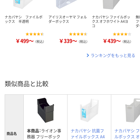
ナカバヤシ ファイルボ
アイリスオーヤマ フォル
ナカバヤシ ファイルボッ
無
ックス 半透明
ダーボックス
クス オフホワイト A4ヨ
フ
コ
ダ
￥499～
￥339～
￥439～
（税込）
（税込）
（税込）
ランキングをもっと見る
類似商品と比較
本商品：
ライオン事
ナカバヤシ 抗菌フ
ナカバヤシ 
商品名
務器 フリーボック
ァイルボックス A4
ルボックス 