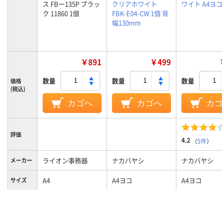
ス FBー135P ブラッ
クリアホワイト
ワイト A4ヨ
ク 11860 1個
FBK-E04-CW 1個 背
幅130mm
￥891
￥499
数量
数量
数量
価格
(税込)
カゴへ
カゴへ
カ
評価
4.2
（
5件
）
ライオン事務器
ナカバヤシ
ナカバヤシ
メーカー
A4
A4ヨコ
A4ヨコ
サイズ
ブラック系
クリア(透明・半透明)
ホワイト系
カラーグ
ループ
系、ホワイト系