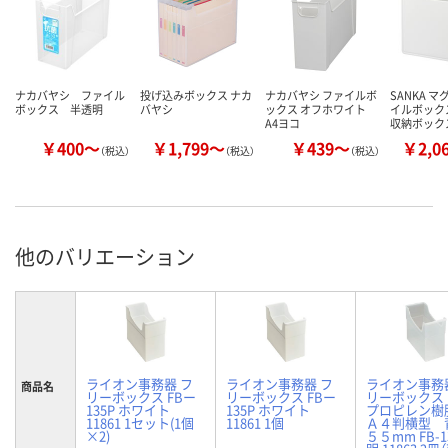
ナカバヤシ ファイル
投げ込みボックス ナカ
ナカバヤシ ファイルボ
SANKA 
ボックス 半透明
バヤシ
ックス オフホワイト
イルボック
A4ヨコ
収納ボック
￥400～
￥1,799～
￥439～
￥2,0
（税込）
（税込）
（税込）
他のバリエーション
ライオン事務器 フ
ライオン事務器 フ
ライオン事務
商品名
リーボックス FBー
リーボックス FBー
リーボックス
135P ホワイト
135P ホワイト
プロピレン
11861 1セット(1個
11861 1個
Ａ４判横型 
×2)
５５mm FB-1