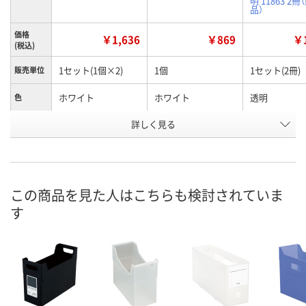
明 11863 2冊
品）
価格
￥1,636
￥869
￥1
(税込)
1セット(1個×2)
1個
1セット(2冊)
販売単位
ホワイト
ホワイト
透明
色
お申込番
詳しく見る
X350214
UA90992
X350216
号
入荷待ち
1点
直送品
在庫
ご注文後、お届けに
この商品を見た人はこちらも検討されていま
ついてご連絡いたし
8月11日（火）
8月26日（水）
お届け日
す
ます
数量
数量
数量
カゴへ
カゴへ
カ