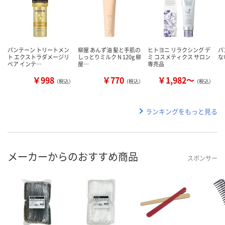
パンテーン トリートメン
柳屋 あんず油 髪と手肌の
ヒトヨニ リラクシング デ
パ
ト エクストラダメージリ
しっとりミルク N 120g 柳
ミ コスメティクス サロン
な
ペア インテ…
屋…
専売品
￥998
￥770
￥1,982～
（税込）
（税込）
（税込）
ランキングをもっと見る
メーカーからのおすすめ商品
スポンサー