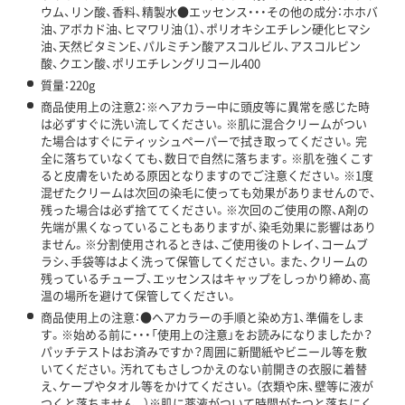
ウム、リン酸、香料、精製水●エッセンス・・・その他の成分：ホホバ
油、アボカド油、ヒマワリ油（1）、ポリオキシエチレン硬化ヒマシ
油、天然ビタミンE、パルミチン酸アスコルビル、アスコルビン
酸、クエン酸、ポリエチレングリコール400
質量：220g
商品使用上の注意2：※ヘアカラー中に頭皮等に異常を感じた時
は必ずすぐに洗い流してください。※肌に混合クリームがつい
た場合はすぐにティッシュペーパーで拭き取ってください。完
全に落ちていなくても、数日で自然に落ちます。※肌を強くこす
ると皮膚をいためる原因となりますのでご注意ください。※1度
混ぜたクリームは次回の染毛に使っても効果がありませんので、
残った場合は必ず捨ててください。※次回のご使用の際、A剤の
先端が黒くなっていることもありますが、染毛効果に影響はあり
ません。※分割使用されるときは、ご使用後のトレイ、コームブ
ラシ、手袋等はよく洗って保管してください。また、クリームの
残っているチューブ、エッセンスはキャップをしっかり締め、高
温の場所を避けて保管してください。
商品使用上の注意：●ヘアカラーの手順と染め方1、準備をしま
す。※始める前に・・・「使用上の注意」をお読みになりましたか？
パッチテストはお済みですか？周囲に新聞紙やビニール等を敷
いてください。汚れてもさしつかえのない前開きの衣服に着替
え、ケープやタオル等をかけてください。（衣類や床、壁等に液が
つくと落ちません。）※肌に薬液がついて時間がたつと落ちにく