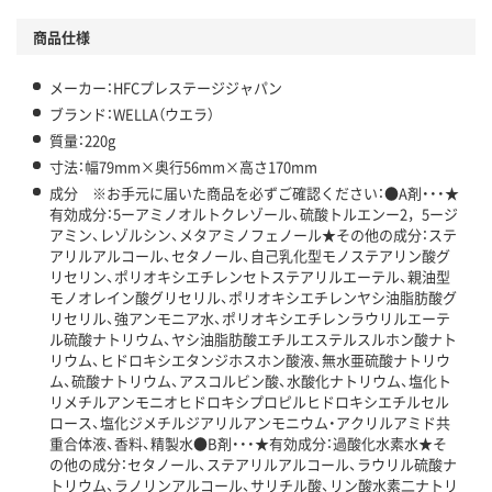
商品仕様
メーカー：HFCプレステージジャパン
ブランド：WELLA（ウエラ）
質量：220g
寸法：幅79mm×奥行56mm×高さ170mm
成分 ※お手元に届いた商品を必ずご確認ください：●A剤・・・★
有効成分：5ーアミノオルトクレゾール、硫酸トルエンー2，5ージ
アミン、レゾルシン、メタアミノフェノール★その他の成分：ステ
アリルアルコール、セタノール、自己乳化型モノステアリン酸グ
リセリン、ポリオキシエチレンセトステアリルエーテル、親油型
モノオレイン酸グリセリル、ポリオキシエチレンヤシ油脂肪酸グ
リセリル、強アンモニア水、ポリオキシエチレンラウリルエーテ
ル硫酸ナトリウム、ヤシ油脂肪酸エチルエステルスルホン酸ナト
リウム、ヒドロキシエタンジホスホン酸液、無水亜硫酸ナトリウ
ム、硫酸ナトリウム、アスコルビン酸、水酸化ナトリウム、塩化ト
リメチルアンモニオヒドロキシプロピルヒドロキシエチルセル
ロース、塩化ジメチルジアリルアンモニウム・アクリルアミド共
重合体液、香料、精製水●B剤・・・★有効成分：過酸化水素水★そ
の他の成分：セタノール、ステアリルアルコール、ラウリル硫酸ナ
トリウム、ラノリンアルコール、サリチル酸、リン酸水素二ナトリ