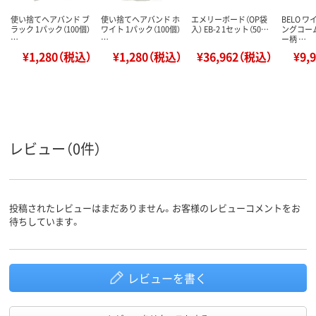
使い捨てヘアバンド ブ
使い捨てヘアバンド ホ
エメリーボード（OP袋
BELO 
ラック 1パック（100個）
ワイト 1パック（100個）
入） EB-2 1セット（50…
ングコー
…
…
ー柄 …
¥1,280（税込）
¥1,280（税込）
¥36,962（税込）
¥9,
レビュー（0件）
投稿されたレビューはまだありません。お客様のレビューコメントをお
待ちしています。
レビューを書く