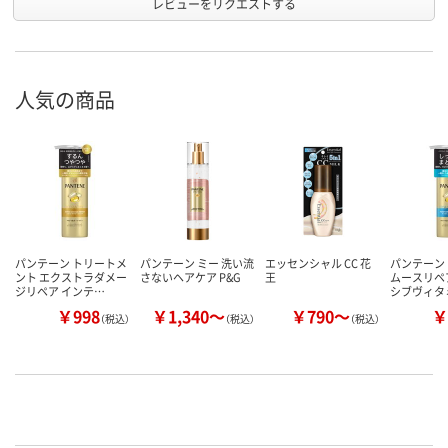
レビューをリクエストする
人気の商品
パンテーン トリートメ
パンテーン ミー 洗い流
エッセンシャル CC 花
パンテーン
ント エクストラダメー
さないヘアケア P&G
王
ムースリペ
ジリペア インテ…
シブヴィタ
￥998
￥1,340～
￥790～
￥
（税込）
（税込）
（税込）