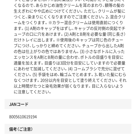
くなるので、あらかじめ油性クリームを耳のまわり、額等の髪の
生えぎわにやや広めにつけてください。ただし、クリームが髪に
つくと、染まりにくくなりますのでご注意ください。2、混合クリ
ームをつくります。※カラー混合クリームは使用直前につくり
ます。(1) A剤のキャップをはずし、キャップの反対側の突起でチ
ューブの口に穴をあけます。(2) A剤とB剤を必要な量（同じ長さ）
だけトレイに出します。※使用後のキャップは同じ色のチュー
ブにつけ、しっかりと締めてください。チューブから出したA剤
の色は仕上がりの色ではありません。(3) 小さなボトルに入った
エッセンスをA剤とB剤の量に合わせ、ボトルの目盛りを目安に
適量を加えます。目盛りは3回分を目安にしていますので必要量
にあわせて加減してください。(4) コームブラシで充分に混ぜて
ください。(5) 手袋をはめ、輪ゴムでとめます。3、乾いた髪にむら
なくつけます。20分以内を目安として塗り終えてください。それ
以上時間がたつと染毛効果が弱くなります。目に入らないよう
に注意してください。
JANコード
8005610619194
備考（ご注意）