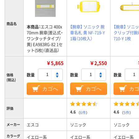
商品名
本商品：
エスコ 400x
【腕章】 ソニック 腕
【腕章】 ソニッ
70mm 腕章(差込式・
章名札 黄 NF-719-Y
クリップ付腕章
ワンタッチタイプ/
1箱（10枚入）
710-Y 1枚
黄) EA983RG-82 1セ
ット(5枚)（直送品）
￥5,865
￥2,550
数量
数量
数量
価格
(税込)
カゴへ
カゴへ
カ
評価
4.6
4.6
（
6件
）
（
5件
）
エスコ
ソニック
ソニック
メーカー
カラーグ
イエロー系
イエロー系
イエロー系