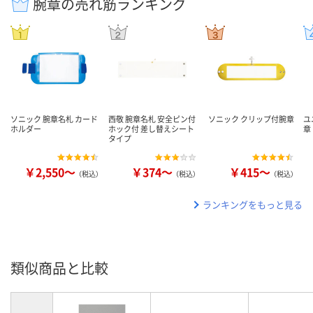
腕章の売れ筋ランキング
ソニック 腕章名札 カード
西敬 腕章名札 安全ピン付
ソニック クリップ付腕章
ユ
ホルダー
ホック付 差し替えシート
章
タイプ
￥2,550～
￥374～
￥415～
（税込）
（税込）
（税込）
ランキングをもっと見る
類似商品と比較