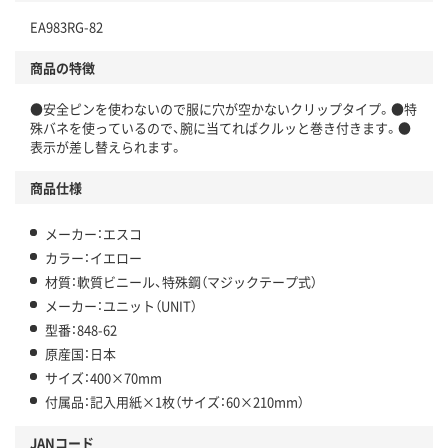
EA983RG-82
商品の特徴
●安全ピンを使わないので服に穴が空かないクリップタイプ。●特
殊バネを使っているので、腕に当てればクルッと巻き付きます。●
表示が差し替えられます。
商品仕様
メーカー：エスコ
カラー：イエロー
材質：軟質ビニール、特殊鋼（マジックテープ式）
メーカー：ユニット（UNIT）
型番：848-62
原産国：日本
サイズ：400×70mm
付属品：記入用紙×1枚（サイズ：60×210mm）
JANコード