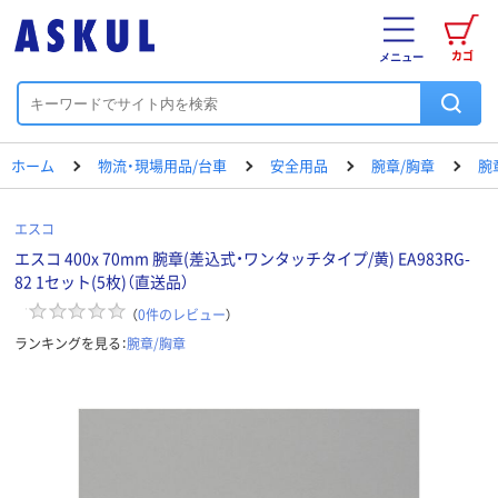
カゴ
メニュー
ホーム
物流・現場用品/台車
安全用品
腕章/胸章
腕
エスコ
エスコ 400x 70mm 腕章(差込式・ワンタッチタイプ/黄) EA983RG-
82 1セット(5枚)（直送品）
（
0
件のレビュー
）
ランキングを見る：
腕章/胸章