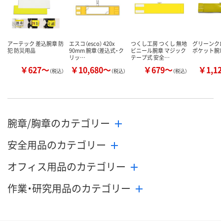
アーテック 差込腕章 防
エスコ（esco） 420x
つくし工房 つくし 無地
グリーンク
犯 防災用品
90mm 腕章（差込式・ク
ビニール腕章 マジック
ポケット腕
リッ…
テープ式 安全…
￥627～
￥10,680～
￥679～
￥1,1
（税込）
（税込）
（税込）
腕章/胸章のカテゴリー
安全用品のカテゴリー
オフィス用品のカテゴリー
作業・研究用品のカテゴリー