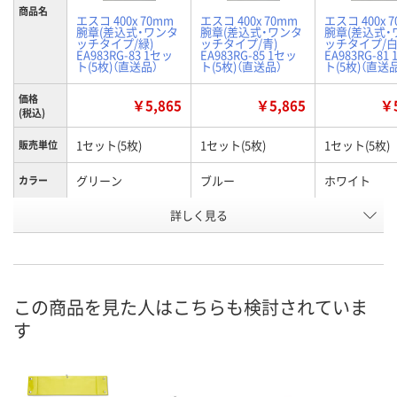
商品名
エスコ 400x 70mm
エスコ 400x 70mm
エスコ 400x 
腕章(差込式・ワンタ
腕章(差込式・ワンタ
腕章(差込式・
ッチタイプ/緑)
ッチタイプ/青)
ッチタイプ/白
EA983RG-83 1セッ
EA983RG-85 1セッ
EA983RG-81
ト(5枚)（直送品）
ト(5枚)（直送品）
ト(5枚)（直送
価格
￥5,865
￥5,865
￥5
(税込)
1セット(5枚)
1セット(5枚)
1セット(5枚)
販売単位
グリーン
ブルー
ホワイト
カラー
お申込番
詳しく見る
HJ92512
HJ92514
HJ92510
号
あり
あり
わずか
在庫
8月24日（月）まで
8月24日（月）まで
8月24日（月）
お届け日
この商品を見た人はこちらも検討されていま
す
数量
数量
数量
カゴへ
カゴへ
カ