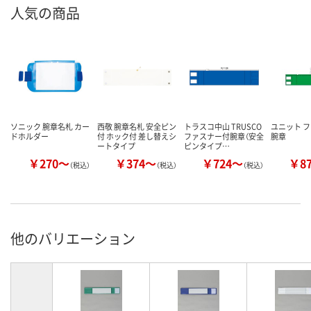
人気の商品
ソニック 腕章名札 カー
西敬 腕章名札 安全ピン
トラスコ中山 TRUSCO
ユニット 
ドホルダー
付 ホック付 差し替えシ
ファスナー付腕章（安全
腕章
ートタイプ
ピンタイプ…
￥270～
￥374～
￥724～
￥8
（税込）
（税込）
（税込）
他のバリエーション