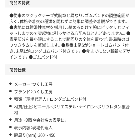
商品の特徴
●従来のマジックテープ式腕章と異なり、ゴムバンドの調整範囲が
広く、体格や着衣の種類を問わずに簡単に調整や着脱ができます。
●裏地には難滑性素材を採用し、締めるだけで腕にピッタリとフィ
ットしますので突起物に引っかける心配もほとんどありません。●
表示部分を最小限にすることで腕回りの全体を覆わず、装着時のゴ
ワつきやムレを軽減します。●品番末尾Sがショートゴムバンド付
き、末尾Lがロングゴムバンド付きです。●今までにない斬新なデザ
インです。●ゴムバンド付
商品仕様
メーカー：つくし工房
ブランド：つくし工房
種類：「現場代理人」 ロングゴムバンド付
材質/仕上：ビニール・ポリエステル・ナイロン・ポリウレタン複合
材
用途：役職や会社名の表示に。
表示内容：現場代理人
腕周り(mm)：300～450