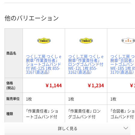
他のバリエーション
商品名
つくし工房 つくし e
つくし工房 つくし e
つくし工房 つ
腕章「作業責任者」
腕章「作業責任者」
腕章「合図者」
ショートゴムバンド
ロングゴムバンド付
ートゴムバン
付 WE-12S 1枚 855-
WE-12L 1枚 855-
WE-18S 1枚 8
3167（直送品）
3162（直送品）
3170（直送品）
価格
￥1,144
￥1,234
￥1
(税込)
1枚
1枚
1枚
販売単位
「作業責任者」 ショ
「作業責任者」 ロン
「合図者」 シ
種類
ートゴムバンド付
グゴムバンド付
ゴムバンド付
お申込番
詳しく見る
J118080
J117951
J118252
号