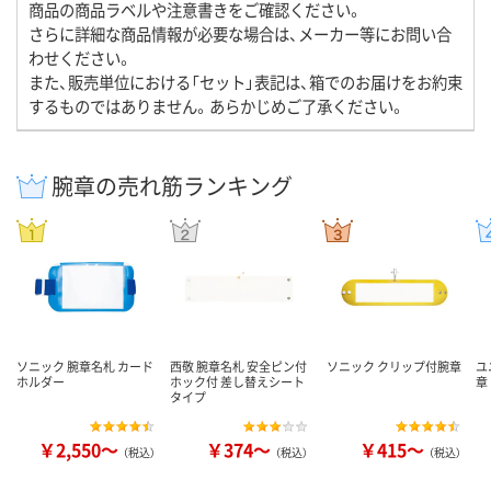
商品の商品ラベルや注意書きをご確認ください。
さらに詳細な商品情報が必要な場合は、メーカー等にお問い合
わせください。
また、販売単位における「セット」表記は、箱でのお届けをお約束
するものではありません。あらかじめご了承ください。
腕章の売れ筋ランキング
ソニック 腕章名札 カード
西敬 腕章名札 安全ピン付
ソニック クリップ付腕章
ユ
ホルダー
ホック付 差し替えシート
章
タイプ
￥2,550～
￥374～
￥415～
（税込）
（税込）
（税込）