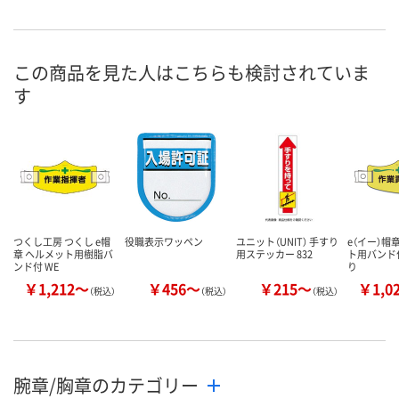
わずか
わずか
あり
在庫
8月12日（水）
8月12日（水）
8月19日（水）
お届け日
この商品を見た人はこちらも検討されていま
す
数量
数量
数量
カゴへ
カゴへ
カ
つくし工房 つくし e帽
役職表示ワッペン
ユニット（UNIT） 手すり
e（イー）帽
章 ヘルメット用樹脂バ
用ステッカー 832
ト用バンド付
ンド付 WE
り
￥1,212～
￥456～
￥215～
￥1,0
（税込）
（税込）
（税込）
腕章/胸章のカテゴリー