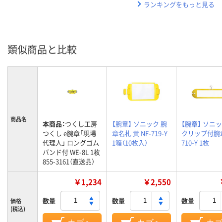
ランキングをもっと見る
類似商品と比較
商品名
本商品：
つくし工房
【腕章】 ソニック 腕
【腕章】 ソニッ
つくし e腕章「現場
章名札 黄 NF-719-Y
クリップ付腕章
代理人」 ロングゴム
1箱（10枚入）
710-Y 1枚
バンド付 WE-8L 1枚
855-3161（直送品）
￥1,234
￥2,550
数量
数量
数量
価格
(税込)