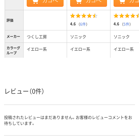
カゴへ
カゴへ
カ
評価
4.6
4.6
（
6件
）
（
5件
）
つくし工房
ソニック
ソニック
メーカー
カラーグ
イエロー系
イエロー系
イエロー系
ループ
「現場代理人」 ロン
腕章
腕章
グゴムバンド付、腕
種類
章
レビュー（0件）
投稿されたレビューはまだありません。お客様のレビューコメントをお
待ちしています。