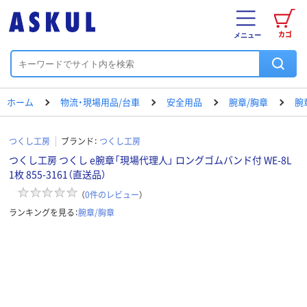
カゴ
メニュー
ホーム
物流・現場用品/台車
安全用品
腕章/胸章
腕
つくし工房
ブランド：
つくし工房
つくし工房 つくし e腕章「現場代理人」 ロングゴムバンド付 WE-8L
1枚 855-3161（直送品）
（
0
件のレビュー
）
ランキングを見る：
腕章/胸章