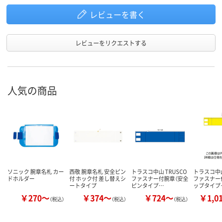
レビューを書く
レビューをリクエストする
人気の商品
ソニック 腕章名札 カー
西敬 腕章名札 安全ピン
トラスコ中山 TRUSCO
トラスコ中山
ドホルダー
付 ホック付 差し替えシ
ファスナー付腕章（安全
ファスナー
ートタイプ
ピンタイプ…
ップタイプ
￥270～
￥374～
￥724～
￥1,0
（税込）
（税込）
（税込）