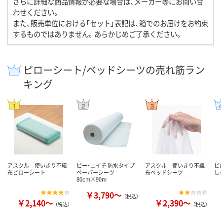
さらに詳細な商品情報が必要な場合は、メーカー等にお問い合
わせください。
また、販売単位における「セット」表記は、箱でのお届けをお約束
するものではありません。あらかじめご了承ください。
ピローシート/ベッドシーツの売れ筋ラン
キング
アスクル 使いきり不織
ビー・エイチ 防水タイプ
アスクル 使いきり不織
ピ
布ピローシート
ペーパーシーツ
布ベッドシーツ
し
80cm×90m
￥3,790～
（税込）
￥2,140～
￥2,390～
（税込）
（税込）