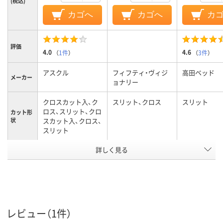
(税込)
カゴへ
カゴへ
カ
評価
4.0
4.6
（
1件
）
（
3件
）
アスクル
フィフティ・ヴィジ
高田ベッド
メーカー
ョナリー
クロスカット入、ク
スリット、クロス
スリット
ロス、スリット、クロ
カット形
状
スカット入、クロス、
スリット
アスクル
詳しく見る
商品環境
35
スコア
レビュー（1件）