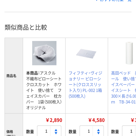
類似商品と比較
本商品：
アスクル
フィフティ・ヴィジ
高田ベッド 
商品名
不織布ピローシート
ョナリー ピローシ
ール 使い捨
クロスカット ホワ
ート(クロススリッ
イスペーパー
イト 使い捨て フ
ト入り) PL-002 1箱
イスシート 
ェイスカバー 枕カ
(500枚入)
300×長さ6.0
バー 1袋（500枚入）
ｍ TB-34-0
オリジナル
￥2,890
￥4,580
￥3
数量
数量
数量
価格