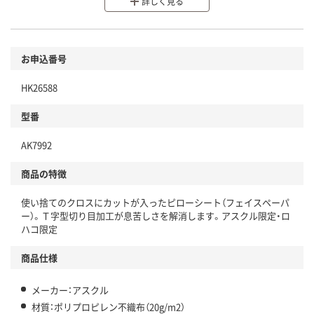
詳しく見る
分別・リサイクルしやすい設計
環境に配慮した材料を使用
商品
お申込番号
本体
省資源・省エネ・節水
HK26588
分別・リサイクルしやすい設計
型番
独自の回収スキームがある
AK7992
仕組
アスクルで資源循環している
商品の特徴
温室効果ガスなどの削減
使い捨てのクロスにカットが入ったピローシート（フェイスペーパ
この商品の環境配慮ポイントです。下記商品詳細「
ー）。Ｔ字型切り目加工が息苦しさを解消します。アスクル限定・ロ
アスクル商品環境スコア詳細／加点項目
」で確認できます。
ハコ限定
商品仕様
メーカー：アスクル
材質：ポリプロピレン不織布（20g/m2）