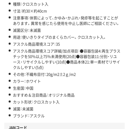
種類：クロスカット入
寸法：約30×約40cm
注意事項：体質によって、かゆみ・かぶれ・発疹等を起こすことが
あります。異常を感じたら使用を中止し医師にご相談ください。
滅菌区分：未滅菌
用途：使いきりタイプのまくらカバー。クロスカット入。
アスクル商品環境スコア：35
アスクル商品環境スコア詳細/加点項目：●容器包装4:再生プラス
チックを50％以上75％未満使用(20点)●容器包装11:分別・リユ
ース・リサイクルしやすい(10点)●商品本体21:単一素材でリサイ
クルしやすい(5点)
その他：不織布目付：20g/m2±2ｇ/m2
カラー：ホワイト
生産国：中国
おすすめ＆注目商品：オリジナル商品
カット形状：クロスカット入
滅菌：未滅菌
ブランド：アスクル
JANコード