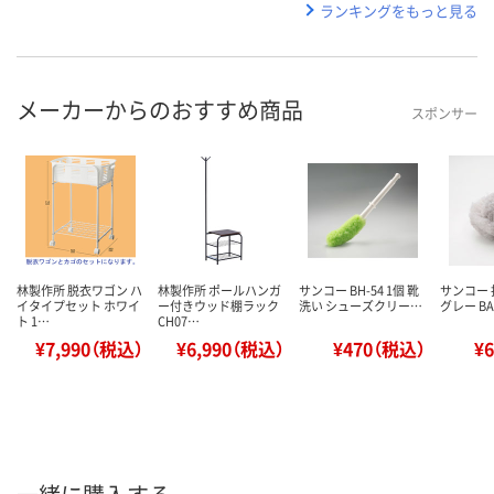
ランキングをもっと見る
メーカーからのおすすめ商品
スポンサー
林製作所 脱衣ワゴン ハ
林製作所 ポールハンガ
サンコー BH-54 1個 靴
サンコー 
イタイプセット ホワイ
ー付きウッド棚ラック
洗い シューズクリー…
グレー BA-
ト 1…
CH07…
¥7,990（税込）
¥6,990（税込）
¥470（税込）
¥