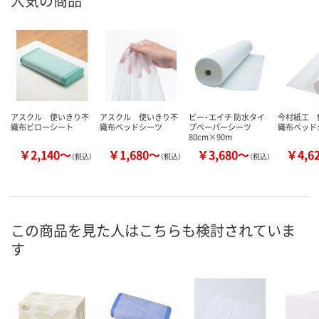
人気の商品
アスクル 使いきり不
アスクル 使いきり不
ビー・エイチ 防水タイ
今村紙工 
織布ピローシート
織布ベッドシーツ
プペーパーシーツ
織布ベッド
80cm×90m
￥2,140～
￥1,680～
￥3,680～
￥4,6
（税込）
（税込）
（税込）
この商品を見た人はこちらも検討されていま
す