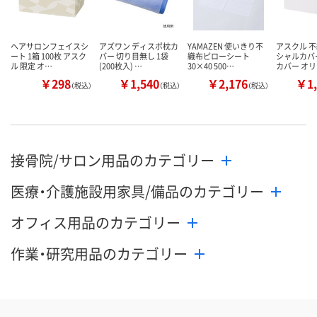
ヘアサロンフェイスシ
アズワン ディスポ枕カ
YAMAZEN 使いきり不
アスクル 
ート 1箱 100枚 アスク
バー 切り目無し 1袋
織布ピローシート
シャルカバ
ル 限定 オ…
(200枚入) …
30×40 500…
カバー オ
￥298
￥1,540
￥2,176
￥1,
（税込）
（税込）
（税込）
接骨院/サロン用品のカテゴリー
医療・介護施設用家具/備品のカテゴリー
オフィス用品のカテゴリー
作業・研究用品のカテゴリー