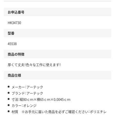
お申込番号
HK34730
型番
45538
商品の特徴
厚くて丈夫！色々な工作に使えます！
商品仕様
メーカー：アーテック
ブランド：アーテック
寸法：縦80ｃｍ×横65ｃｍ×0.0045ｃｍ
カラー：オレンジ
材質 ※お手元に届いた商品を必ずご確認ください：ポリエチレ