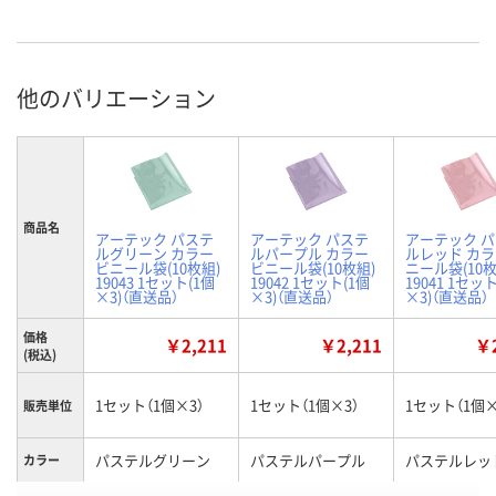
他のバリエーション
商品名
アーテック パステ
アーテック パステ
アーテック 
ルグリーン カラー
ルパープル カラー
ルレッド カ
ビニール袋(10枚組)
ビニール袋(10枚組)
ニール袋(10枚
19043 1セット(1個
19042 1セット(1個
19041 1セッ
×3)（直送品）
×3)（直送品）
×3)（直送品）
価格
￥2,211
￥2,211
￥2
(税込)
1セット（1個×3）
1セット（1個×3）
1セット（1個×
販売単位
パステルグリーン
パステルパープル
パステルレッ
カラー