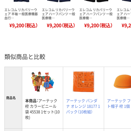
エレコム リカバリーウ
エレコム リカバリーウ
エレコム リカバリーウ
エレコム
ェア 半袖 一般医療機器
ェア ハーフパンツ 一般
ェア ハーフパンツ 一般
ェア ハー
血行…
医療機…
医療機…
医療機…
¥9,200（税込）
¥9,200（税込）
¥9,200（税込）
¥9,
類似商品と比較
商品名
本商品：
アーテック
アーテック バンダ
アーテック 
橙 カラービニール
ナ オレンジ 18177 1
ト帽子 橙 1個
袋 45538 1セット(10
パック（10枚組）
枚)