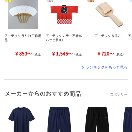
アーテック うちわ 工作用
アーテック カラー不織布
アーテック なるこ
ア
品
ハッピ祭（L）
ー
￥850～
￥1,545～
￥720～
（税込）
（税込）
（税込）
ランキングをもっと見る
メーカーからのおすすめ商品
スポンサー