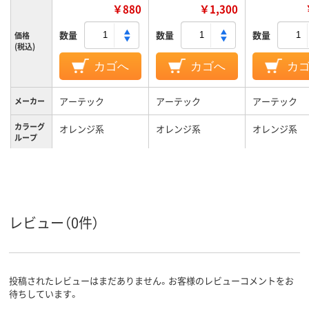
￥880
￥1,300
数量
数量
数量
価格
(税込)
カゴへ
カゴへ
カ
アーテック
アーテック
アーテック
メーカー
カラーグ
オレンジ系
オレンジ系
オレンジ系
ループ
ビニール
ポリエステル
材質
レビュー（0件）
投稿されたレビューはまだありません。お客様のレビューコメントをお
待ちしています。