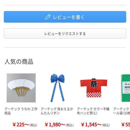
レビューを書く
レビューをリクエストする
人気の商品
アーテック うちわ 工作
アーテック 背おえるか
アーテック カラー不織
アーテック
用品
んたんリボン
布ハッピ祭（L）
ール袋（10
￥225～
￥1,980～
￥1,545～
￥5
（税込）
（税込）
（税込）