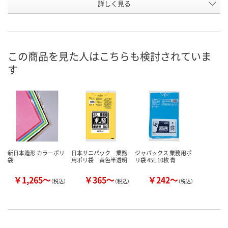
お申込番
詳しく見る
AHK9417
AHN8750
AHN9961
号
あり
あり
あり
在庫
8月21日（金）
8月21日（金）
8月21日（金）
お届け日
この商品を見た人はこちらも検討されていま
す
数量
数量
数量
カゴへ
カゴへ
カ
新日本造形 カラーポリ
日本サニパック 業務
ジャパックス 業務用ポ
袋
用ポリ袋 黄色半透明
リ袋 45L 10枚 青
￥1,265～
￥365～
￥242～
（税込）
（税込）
（税込）