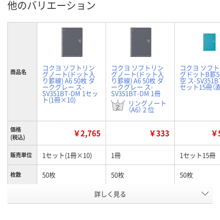
他のバリエーション
コクヨ ソフトリン
コクヨ ソフトリン
コクヨ ソフ
商品名
グノート(ドット入
グノート(ドット入
グドットB罫5
り罫線) A6 50枚 ダ
り罫線) A6 50枚 ダ
空 ス-SV351BT
ークグレー ス-
ークグレー ス-
セット15冊（
SV351BT-DM 1セッ
SV351BT-DM 1冊
ト(1冊×10)
リングノート
（A6） 2 位
価格
￥2,765
￥333
￥5
(税込)
1セット(1冊×10)
1冊
1セット15冊
販売単位
50枚
50枚
50枚
枚数
詳しく見る
ダークグレー
ダークグレー
ライトブルー
カラー
お申込番
PP70031
RN57473
U626535
号