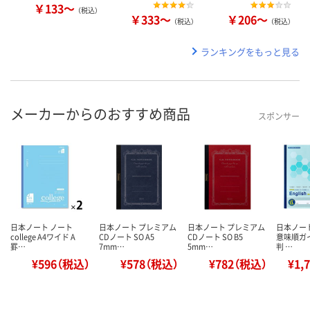
￥133～
（税込）
￥333～
￥206～
（税込）
（税込）
ランキングをもっと見る
メーカーからのおすすめ商品
スポンサー
日本ノート ノート
日本ノート プレミアム
日本ノート プレミアム
日本ノー
college A4ワイド A
CDノート SO A5
CDノート SO B5
意味順ガイ
罫…
7mm…
5mm…
判 …
¥596（税込）
¥578（税込）
¥782（税込）
¥1,