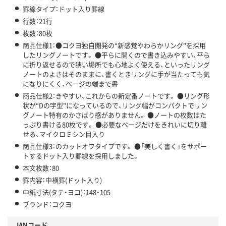
罫線タイプ：ドット入り罫線
行数：21行
枚数：80枚
商品仕様1：●コクヨ独自開発の“新感覚やわらかリング"を採用
したリングノートです。 ●平らに開くので書き込みやすい、平ら
に折り返せるので狭い場所でも心地よく使える、といったリング
ノートのよさはそのままに、書くときリングに手が当たっても気
になりにくく、ページの端まで書
商品仕様2：きやすい、これからの新定番ノートです。 ●リング形
状が“Dの字型"になっているので、リング幅がコンパクトでリン
グノート特有のかさばり感がありません。 ●ノートの枚数はた
っぷり書ける80枚です。 ●必要なページだけをきれいに切り離
せる、マイクロミシン目入り
商品仕様3：のカットオフタイプです。 ●「美しく書く」をサポー
トするドット入り罫線を採用しました。
本文枚数：80
罫内容：中横罫(ドット入り)
中紙寸法(タテ・ヨコ)：148・105
ブランド：コクヨ
JANコード