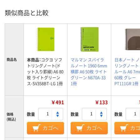
類似商品と比較
本商品：
コクヨ ソフ
マルマン スパイラ
日本ノート 
商品名
トリングノート(ド
ルノート 1960 6mm
リングノート
ット入り罫線) A6 80
横罫 A6 50枚 ライト
ルール A6 7
枚 ライトグリーン
グリーン N670A-33
60枚 グレー
ス-SV358BT-LG 1冊
1冊
PT111GR 1冊
￥491
￥133
数量
数量
数量
価格
(税込)
カゴへ
カゴへ
カ