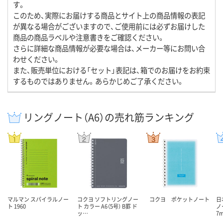
す。
このため、実際にお届けする商品とサイト上の商品情報の表記
が異なる場合がございますので、ご使用前には必ずお届けした
商品の商品ラベルや注意書きをご確認ください。
さらに詳細な商品情報が必要な場合は、メーカー等にお問い合
わせください。
また、販売単位における「セット」表記は、箱でのお届けをお約束
するものではありません。あらかじめご了承ください。
リングノート（A6）の売れ筋ランキング
マルマン スパイラルノー
コクヨ ソフトリングノー
コクヨ ポケットノート
日
ト 1960
ト カラー A6（5号） B罫 ド
ノ
ッ…
7