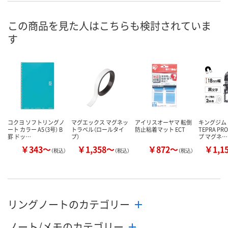
入荷待ち
7点
わずか
在庫
この商品を見た人はこちらも検討されていま
す
ご注文後、お届けに
ついてご連絡いたし
8月7日（金）
8月19日（水）
お届け日
ます
数量
数量
数量
カゴへ
カゴへ
カ
コクヨ ソフトリングノ
マグエックス マグネッ
アイリスオーヤマ 転倒
キングジム
ート カラー A5（3号） B
トラベル（ロールタイ
防止粘着マット ECT
TEPRA P
罫 ドッ…
プ）
プ マグネ…
￥343～
￥1,358～
￥872～
￥1,1
（税込）
（税込）
（税込）
リングノートのカテゴリー
ノート/メモのカテゴリー