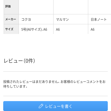
評価
コクヨ
マルマン
日本ノート
メーカー
5号(A6サイズ)、A6
A6
A6
サイズ
罫線タイ
ドット入り罫線
横罫線
横罫線
プ
80枚
50～80枚未満
50～80枚未満
枚数
レビュー（0件）
21行
18
行数
カラーグ
グリーン系
グリーン系
グレー系
ループ
投稿されたレビューはまだありません。お客様のレビューコメントをお
待ちしています。
レビューを書く