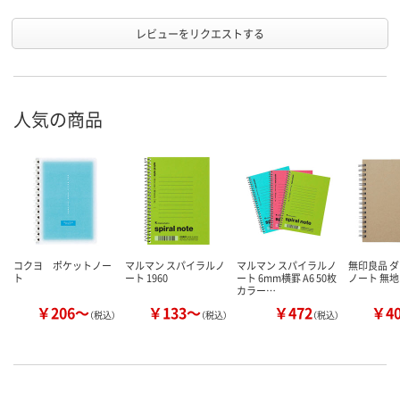
レビューをリクエストする
人気の商品
コクヨ ポケットノー
マルマン スパイラルノ
マルマン スパイラルノ
無印良品 
ト
ート 1960
ート 6mm横罫 A6 50枚
ノート 無地
カラー…
￥206～
￥133～
￥472
￥4
（税込）
（税込）
（税込）