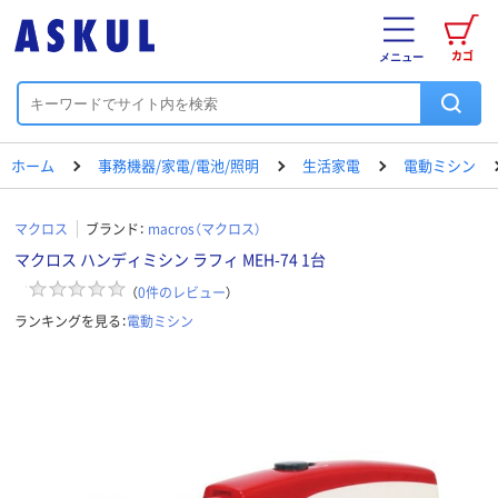
カゴ
メニュー
ホーム
事務機器/家電/電池/照明
生活家電
電動ミシン
マクロス
ブランド：
macros（マクロス）
マクロス ハンディミシン ラフィ MEH-74 1台
（
0
件のレビュー
）
ランキングを見る：
電動ミシン