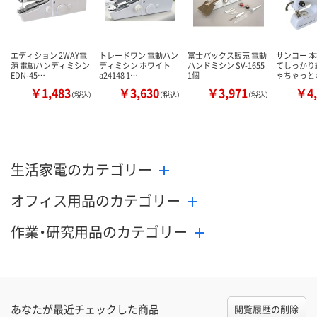
エディション 2WAY電
トレードワン 電動ハン
富士パックス販売 電動
サンコー 
源 電動ハンディミシン
ディミシン ホワイト
ハンドミシン SV-1655
てしっかり
EDN-45…
a24148 1…
1個
ゃちゃっと
￥1,483
￥3,630
￥3,971
￥4,
（税込）
（税込）
（税込）
生活家電のカテゴリー
オフィス用品のカテゴリー
作業・研究用品のカテゴリー
あなたが最近チェックした商品
閲覧履歴の削除