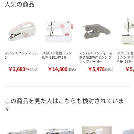
人気の商品
マクロス ハンディミシ
JAGUAR 電動ミシン
マクロス ハンディー&
マクロス 
ン
KJM-1101/W 1台
置き型2WAYミシン ク
ミシン ヌ
ラッフィー M…
MEH-162…
￥2,683～
￥14,800
￥5,478
￥5,
（税込）
（税込）
（税込）
この商品を見た人はこちらも検討されていま
す