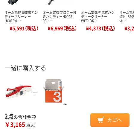
オーム電機 充電式ハン
オーム電機 ブロワー付
オーム電機 充電式ハン
オーム電機
ディークリーナー
きハンディーH002S
ディークリーナー
灯 NLES
HC01R 0…
08-…
WET+DR…
体…
¥5,591（税込）
¥6,969（税込）
¥4,378（税込）
¥3,
一緒に購入する
2点
の合計金額
カゴへ
￥3,165
（税込）