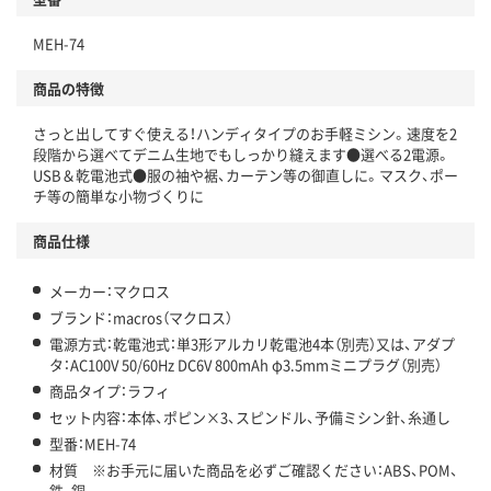
MEH-74
商品の特徴
さっと出してすぐ使える！ハンディタイプのお手軽ミシン。速度を2
段階から選べてデニム生地でもしっかり縫えます●選べる2電源。
USB＆乾電池式●服の袖や裾、カーテン等の御直しに。マスク、ポー
チ等の簡単な小物づくりに
商品仕様
メーカー：マクロス
ブランド：macros（マクロス）
電源方式：乾電池式：単3形アルカリ乾電池4本（別売）又は、アダプ
タ：AC100V 50/60Hz DC6V 800mAh φ3.5mmミニプラグ（別売）
商品タイプ：ラフィ
セット内容：本体、ポピン×3、スピンドル、予備ミシン針、糸通し
型番：MEH-74
材質 ※お手元に届いた商品を必ずご確認ください：ABS、POM、
鉄、銅