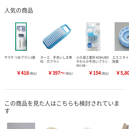
人気の商品
サラヤ つめブラシ1個
オーエ 手洗いしま専
小久保工業所 KOKUBO
エスコ ネ
科 爪ブラシ
やわらか手洗いブラシ
除菌
KH-08…
￥418
￥397～
￥154
￥5,8
（税込）
（税込）
（税込）
この商品を見た人はこちらも検討されていま
す