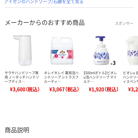
アイセンのハンドソープ/石鹸を全て見る
メーカーからのおすすめ商品
スポンサー
サラヤハンドソープ専
キレイキレイ 薬用泡ハ
【500mlボトル】ビオレ
ビオレu
用 ノータッチハンドソ
ンドソープ シトラスフ
u泡ハンドソープ マイ
ハンドソ
ープディス…
ルーティ…
ルド…
ィスペン
¥3,600（税込）
¥3,067（税込）
¥1,920（税込）
¥3,
商品説明