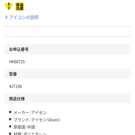
アイコンの説明
お申込番号
HK86725
型番
427198
商品仕様
メーカー：アイセン
ブランド：アイセン（Aisen）
原産国：中国
材質：ポリエチレン