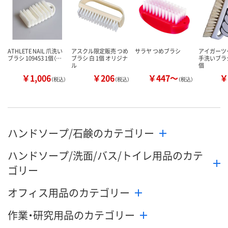
ATHLETE NAIL 爪洗い
アスクル限定販売 つめ
サラヤ つめブラシ
アイガーツ
ブラシ 109453 1個（…
ブラシ 白 1個 オリジナ
手洗いブラシ 
ル
個
￥1,006
￥206
￥447～
￥
（税込）
（税込）
（税込）
ハンドソープ/石鹸のカテゴリー
ハンドソープ/洗面/バス/トイレ用品のカテ
ゴリー
オフィス用品のカテゴリー
作業・研究用品のカテゴリー