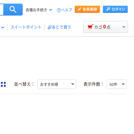
ヘルプ
各種お手続き
0
スイートポイント
あとで買う
カゴ
点
並べ替え：
表示件数：