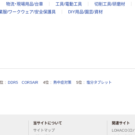
物流・現場用品/台車
工具/電動工具
切削工具/研磨材
業服/ワークウェア/安全保護具
DIY用品/園芸/資材
3位
DDR5 CORSAIR
4位
熱中症対策
5位
塩分タブレット
当サイトについて
関連サイト
アスクルについてお気軽にご質問ください
サイトマップ
LOHACO（ロ