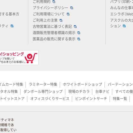
ご利用規約
パプリ（印刷・
プライバシーポリシー
みんなの仕事
対する基本方
ご利用環境について
エシラボ（We
ご利用上の注意
アスクルの大
リティ
ション
古物営業法に基づく表記
酒類販売管理者標識の掲示
医薬品の販売に関する表示
イムカード特集
ラミネーター特集
ホワイトボードショップ
パーテーション
タオル特集
ダンボール専門ショップ
現場のチカラ
台車ナビ
すべての働
トイットストア
オフィスづくりサービス
ピンポイントサーチ
特集一覧
リティマネ
際規格であ
証を取得してい