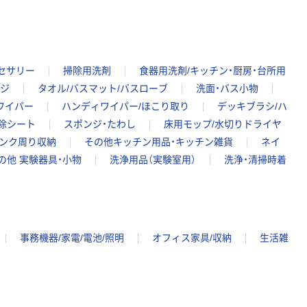
セサリー
掃除用洗剤
食器用洗剤/キッチン・厨房・台所用
ンジ
タオル/バスマット/バスローブ
洗面・バス小物
ワイパー
ハンディワイパー/ほこり取り
デッキブラシ/ハ
除シート
スポンジ・たわし
床用モップ/水切りドライヤ
シンク周り収納
その他キッチン用品・キッチン雑貨
ネイ
の他 実験器具・小物
洗浄用品（実験室用）
洗浄・清掃時着
事務機器/家電/電池/照明
オフィス家具/収納
生活雑