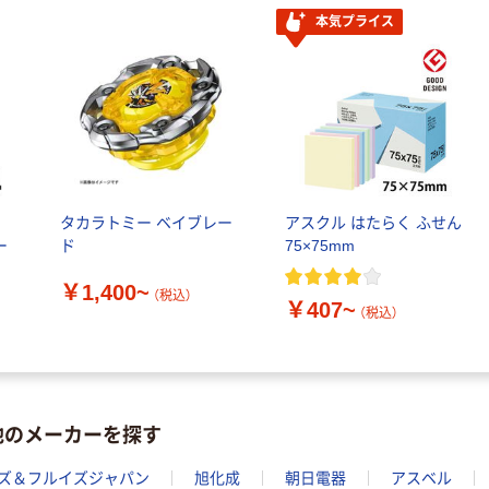
本気プライス
ル
タカラトミー ベイブレー
アスクル はたらく ふせん
ー
ド
75×75mm
￥1,400~
（税込）
￥407~
（税込）
他のメーカーを探す
ーズ＆フルイズジャパン
旭化成
朝日電器
アスベル