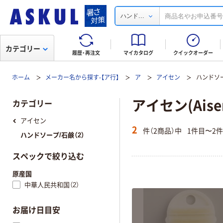
...
ハンド
カテゴリー
履歴・再注文
マイカタログ
クイックオーダー
ホーム
メーカー名から探す-【ア行】
ア
アイセン
ハンドソ
アイセン(Ais
カテゴリー
アイセン
2
件（2商品）中
1件目〜2
ハンドソープ/石鹸（2）
スペックで絞り込む
原産国
中華人民共和国（2）
お届け日目安