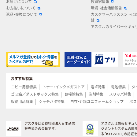
お届けについて
投資家情報
お支払いについて
環境・社会活動報告
返品・交換について
カスタマーハラスメントに
針
アスクルのサイバーセキュ
おすすめ特集
コピー用紙特集
トナー・インクメガストア
電卓特集
電池特集
タ
ゴミ箱／ダストボックス特集
お掃除特集
洗剤特集
スリッパ特集
収納用品特集
シャチハタ特集
白衣・介護ユニフォームショップ
ポス
アスクルは公益社団法人日本通信
アスクルは情報セキュ
販売協会の会員です。
ジメントシステムの国
る「ISO 27001」の認