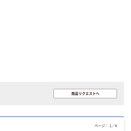
商品リクエストへ
ページ：
1
／
4