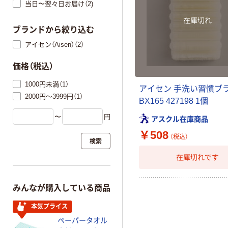
当日〜翌々日お届け（2)
在庫切れ
ブランドから絞り込む
アイセン（Aisen）（2）
価格（税込）
1000円未満（1）
アイセン 手洗い習慣ブ
2000円～3999円（1）
BX165 427198 1個
〜
円
アスクル在庫商品
￥508
（税込）
検索
在庫切れです
みんなが購入している商品
本気プライス
ペーパータオル