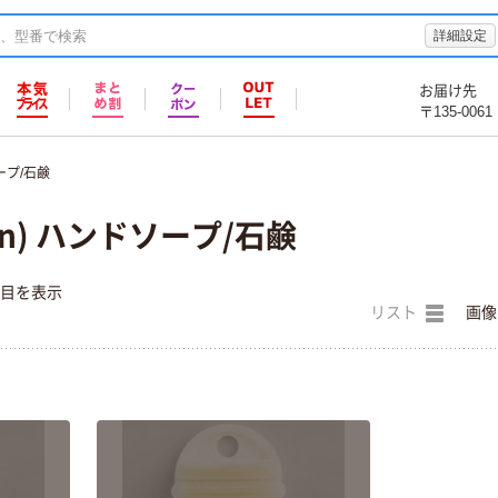
詳細設定
お届け先
〒135-0061
ープ/石鹸
en) ハンドソープ/石鹸
件目を表示
リスト
画像