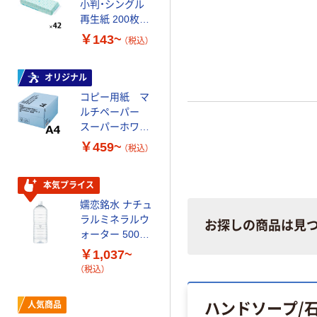
小判・シングル
再生紙 200枚
FSC認証紙 アス
￥143~
（税込）
クルオリジナル
オリジナル
コピー用紙 マ
ルチペーパー
スーパーホワイ
トＪ 国内生産
￥459~
（税込）
品
本気プライス
嬬恋銘水 ナチュ
ラルミネラルウ
お探しの商品は見
ォーター 500ml
キャップシール
￥1,037~
付き／2Lラベル
（税込）
レス 10本
ハンドソープ/
人気商品