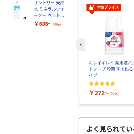
サントリー 天然
本気プライス
水 ミネラルウォ
ーター ペットボ
トル
￥686~
（税込）
前のスライドへ
キレイキレイ 薬用泡ハ
ドソープ 殺菌 泡で出る
イプ
￥272~
（税込）
よく見られてい