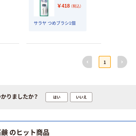
￥418
（税込）
サラヤ つめブラシ1個
前へ
次へ
1
つかりましたか？
はい
いいえ
石鹸 のヒット商品