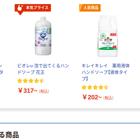
本気プライス
人気商品
ン
ビオレu 泡で出てくるハン
キレイキレイ 薬用液体
タ
ドソープ 花王
ハンドソープ【液体タイ
プ】
￥317~
（税込）
￥202~
（税込）
る商品