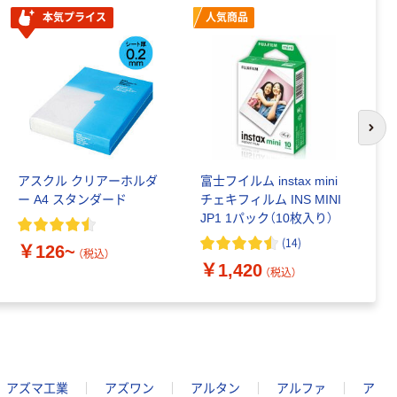
本気プライス
人気商品
次の
アスクル クリアーホルダ
富士フイルム instax mini
ゴ
ー A4 スタンダード
チェキフィルム INS MINI
乳
JP1 1パック（10枚入り）
詰
1
(
14
)
￥126~
（税込）
￥1,420
￥
（税込）
アズマ工業
アズワン
アルタン
アルファ
ア