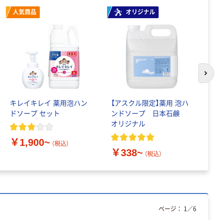
人気商品
オリジナル
次の
キレイキレイ 薬用泡ハン
【アスクル限定】薬用 泡ハ
セ
ドソープ セット
ンドソープ 日本石鹸
泡
オリジナル
脂
￥1,900~
（税込）
￥338~
￥
（税込）
ページ：
1
／
6