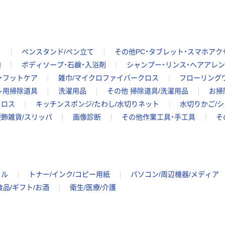
ク
ペンスタンド/ペン立て
その他PC・タブレット・スマホアク
鹸
ボディソープ・石鹸・入浴剤
シャンプー・リンス・ヘアアレ
・フットケア
雑巾/マイクロファイバークロス
フローリング
レ用掃除道具
洗濯用品
その他 掃除道具/洗濯用品
お掃
クロス
キッチンスポンジ/たわし/水切りネット
水切りかご/
飾雑貨/スリッパ
画像診断
その他作業工具・手工具
そ
イル
トナー/インク/コピー用紙
パソコン/周辺機器/メディア
食品/ギフト/お酒
衛生/医療/介護