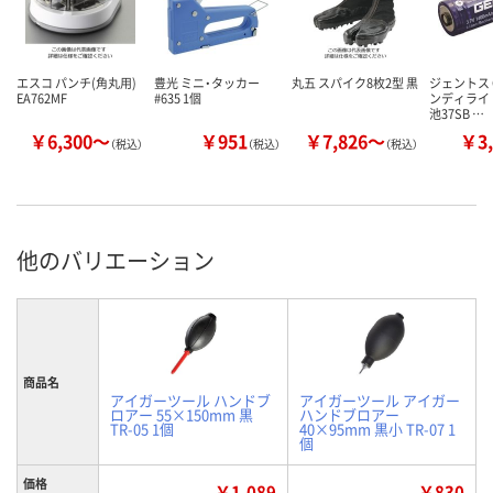
エスコ パンチ(角丸用)
豊光 ミニ・タッカー
丸五 スパイク8枚2型 黒
ジェントス G
EA762MF
#635 1個
ンディライ
池37SB …
￥6,300～
￥951
￥7,826～
￥3,
（税込）
（税込）
（税込）
他のバリエーション
商品名
アイガーツール ハンドブ
アイガーツール アイガー
ロアー 55×150mm 黒
ハンドブロアー
TR-05 1個
40×95mm 黒小 TR-07 1
個
価格
￥1,089
￥830