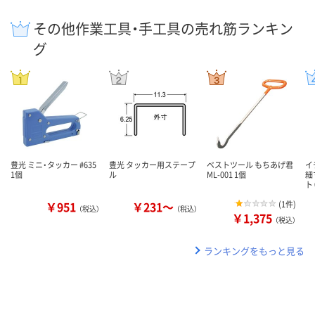
その他作業工具・手工具の売れ筋ランキン
グ
豊光 ミニ・タッカー #635
豊光 タッカー用ステープ
ベストツール もちあげ君
イ
1個
ル
ML-001 1個
細
ト 
￥951
￥231～
(
1件
)
（税込）
（税込）
￥1,375
（税込）
ランキングをもっと見る