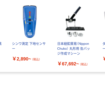
黒
シンワ測定 下地センサ
日本紐釦貿易（Nippon
ー
Chuko） 丸形用 缶バッ
ジ作成マシーン
￥2,890~
（税込）
￥67,692~
（税込）