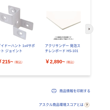
次のスライド
ダイドーハント 1x4サポ
アクリサンデー 発泡ス
ダイドーハ
ート ジョイント
チレンボード HS-101
レス超低頭
￥215~
￥2,890~
￥528~
（税込）
（税込）
商品情報を印刷する
アスクル商品環境スコアとは