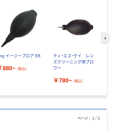
次のスライド
ing イージーブロア EB
ティ・エス・ケイ レン
アズワン 
ズクリーニング用ブロ
BBM-150 1
￥880~
ワー
01（直送品）
（税込）
￥780~
￥826
（税込）
（
ページ：
1
／
2