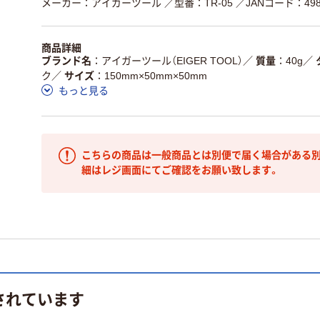
メーカー：アイガーツール
／型番：TR-05
／JANコード：4986
商品詳細
ブランド名
アイガーツール（EIGER TOOL）
／
質量
40g
／
ク
／
サイズ
150mm×50mm×50mm
もっと見る
こちらの商品は一般商品とは別便で届く場合がある別
細はレジ画面にてご確認をお願い致します。
されています