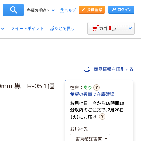
ヘルプ
各種お手続き
0
スイートポイント
あとで買う
カゴ
点
商品情報を印刷する
 黒 TR-05 1個
在庫：
あり
希望の数量で在庫確認
お届け日：今から
18時間10
分以内
のご注文で、
7月28日
（火）
にお届け
お届け先：