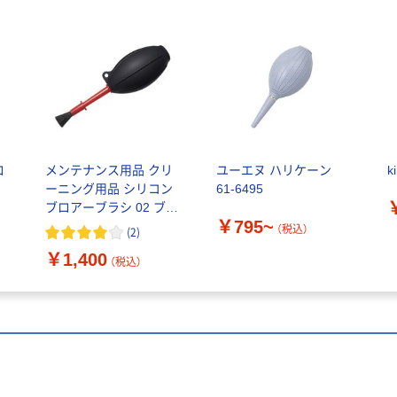
ロ
メンテナンス用品 クリ
ユーエヌ ハリケーン
k
ーニング用品 シリコン
61-6495
ブロアーブラシ 02 ブラ
￥795~
ック BK KMC-87BK ハ
（税込）
(
2
)
クバ写真産業
￥1,400
（税込）