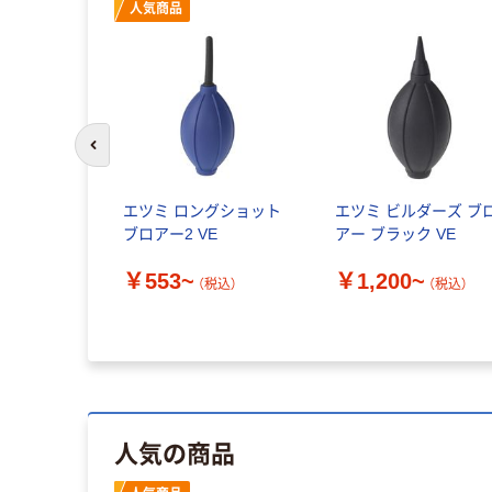
人気商品
前のスライドへ
y Bーclean
エツミ ロングショット
エツミ ビルダーズ ブ
ーニングテ
ブロアー2 VE
アー ブラック VE
￥553~
￥1,200~
PCT 1箱
（税込）
（税込）
9-5126（直送
（税込）
人気の商品