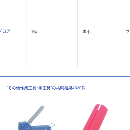
ブロアー
1個
黒小
ブ
“
その他作業工具・手工具
”の検索結果
4826
件