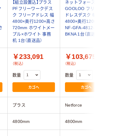
【組立設置込】プラス
ネットフォース
ネットフ
ク
PFフリーワークデス
GOOLOO フリーア
GOOLO
出
ク フリーアドレス 幅
ドレスデスク 幅
ドレスデ
4800×奥行1200×高さ
4800×奥行1200mm
セット 8
さ
720mm ホワイトメー
NF-GFA-4812-AW-
4812H-S
プル×ホワイト 事務
BKNA 1台（直送品）
セット(9
机 1台（直送品）
品）
￥233,091
￥103,675
￥262
（税込）
（税込）
（税込）
数量
数量
数量
カゴへ
カゴへ
プラス
Netforce
Netforce
4800mm
4800mm
4800mm