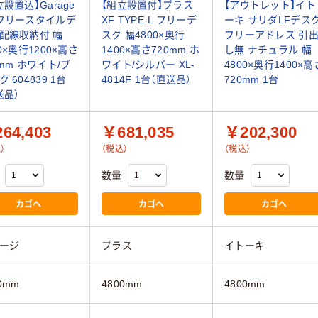
立設置込】Garage
【組立設置付】プラス
【アウトレット】イト
フリースタイルデ
XF TYPE-L フリーデ
ーキ サリダLFデス
配線収納付 幅
スク 幅4800×奥行
フリーアドレス 引
0×奥行1200×高さ
1400×高さ720mm ホ
し無 ナチュラル 幅
0mm ホワイト/ブ
ワイト/シルバー XL-
4800×奥行1400×高
 604839 1台
4814F 1台（直送品）
720mm 1台
送品）
64,403
￥681,035
￥202,300
）
（税込）
（税込）
数量
数量
カゴへ
カゴへ
カゴへ
ージ
プラス
イトーキ
0mm
4800mm
4800mm