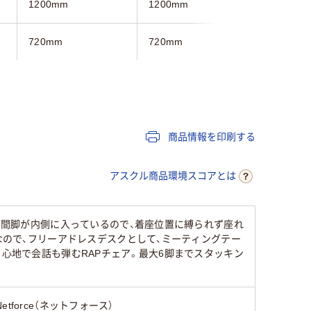
1200mm
1200mm
1200mm
720mm
720mm
720mm
ライト木目系
ライト木目系
ホワイト
商品情報を印刷する
アスクル商品環境スコアとは
。中間脚が内側に入っているので、着座位置に縛られず座れ
きなので、フリーアドレスデスクとして、ミーティングテー
り心地で会話も弾むRAPチェア。最大6脚までスタッキン
Netforce（ネットフォース）