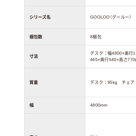
シリーズ名
GOOLOO（グールー）
梱包数
8梱包
デスク：幅4800×奥行1
寸法
465×奥行540×高さ77
質量
デスク：95kg チェア：
幅
4800mm