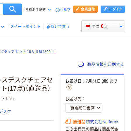
ヘルプ
各種お手続き
0
スイートポイント
あとで買う
カゴ
点
グチェア セット 16人用 幅4800mm
商品情報を印刷する
ドレスデスクチェアセ
お届け日：7月31日（金）まで
セット(17点)（直送品）
トです。
お届け先：
デスク
直送品
株式会社Netforce
この出荷元の商品は商品代金