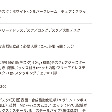
デスク：ホワイト×シルバーフレーム チェア：ブラッ
ク
フリーアドレスデスク／ロングデスク／大型デスク
お客様組立品：必要人数：2人、必要時間：50分
●均等耐荷重(デスク):60kg●機能(デスク):アジャスター
付き、配線ボックス付き●セット内容:フリーアドレスデ
スク×1台、スタッキングチェア×16脚
1200mm
デスク/【天板】表面：合成樹脂化粧板（メラミンエンボス
加工）、芯材：MDF+ハニカムコア、エッジ：PVC、配線ボ
ックス：スチール、脚：スチールパイプ（粉体塗装） チ