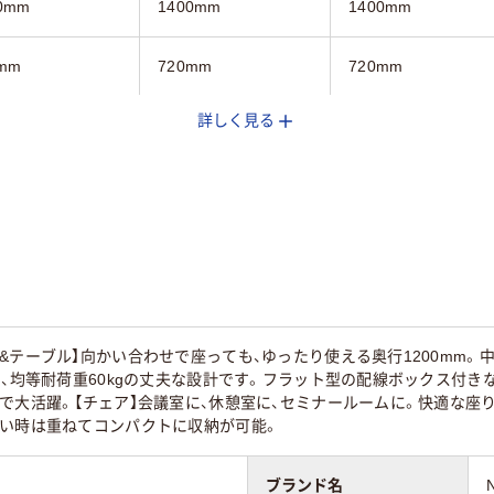
0mm
1400mm
1400mm
mm
720mm
720mm
詳しく見る
イト系
シルバー系
ライト木目系
&テーブル】向かい合わせで座っても、ゆったり使える奥行1200mm
m、均等耐荷重60kgの丈夫な設計です。フラット型の配線ボックス付
で大活躍。【チェア】会議室に、休憩室に、セミナールームに。快適な座
ない時は重ねてコンパクトに収納が可能。
ブランド名