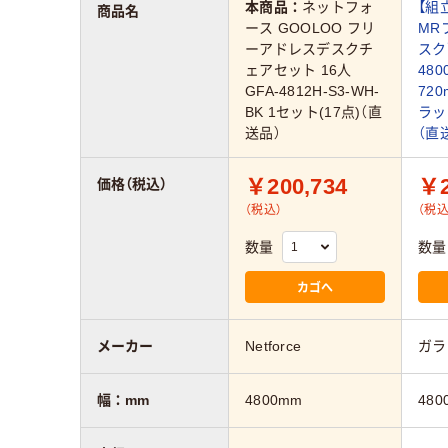
本商品：
ネットフォ
【組
商品名
ース GOOLOO フリ
MR
ーアドレスデスクチ
スク
ェアセット 16人
480
GFA-4812H-S3-WH-
72
BK 1セット(17点)（直
ラック
送品）
（直
￥200,734
￥2
価格（税込）
（税込）
（税込
数量
数量
カゴへ
メーカー
Netforce
ガラ
幅：mm
4800mm
480