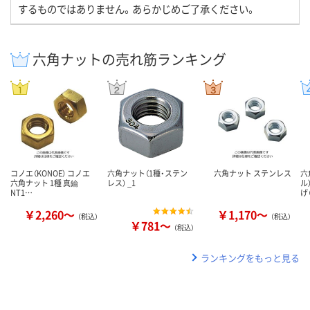
するものではありません。あらかじめご了承ください。
六角ナットの売れ筋ランキング
コノエ（KONOE） コノエ
六角ナット（1種・ステン
六角ナット ステンレス
六
六角ナット 1種 真鍮
レス） _1
ル
NT1…
げ
￥2,260～
￥1,170～
（税込）
（税込）
￥781～
（税込）
ランキングをもっと見る