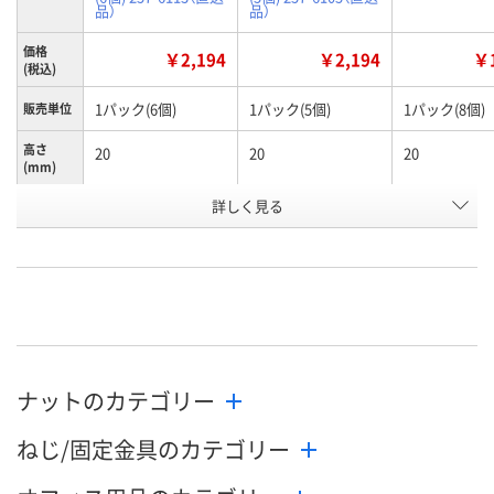
品）
品）
価格
￥2,194
￥2,194
￥1
(税込)
1パック(6個)
1パック(5個)
1パック(8個)
販売単位
高さ
20
20
20
(mm)
詳しく見る
M10
M12
M6
呼び径
お申込番
HN28540
HN28562
HN28254
号
あり
あり
あり
在庫
8月10日（月）
8月17日（月）まで
8月8日（土）
お届け日
ナットのカテゴリー
数量
数量
数量
ねじ/固定金具のカテゴリー
カゴへ
カゴへ
カ