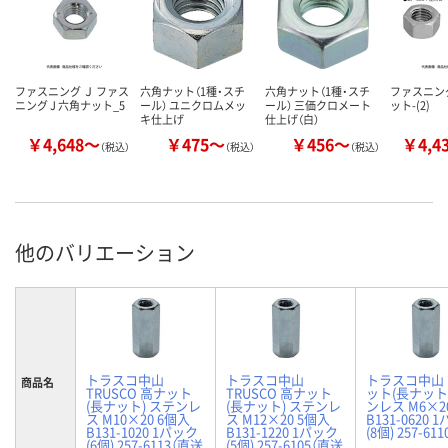
ファスニング Ｊ ファス
六角ナット（1種・スチ
六角ナット（1種・スチ
ファスニン
ニング J 六角ナット_5
ール） ユニクロムメッ
ール） 三価クロメート
ット-(2)
キ仕上げ
仕上げ（白）
￥4,648～
￥475～
￥456～
￥4,4
（税込）
（税込）
（税込）
他のバリエーション
トラスコ中山
トラスコ中山
トラスコ中山
商品名
TRUSCO 高ナット
TRUSCO 高ナット
ット(長ナット
(長ナット) ステンレ
(長ナット) ステンレ
ンレス M6×2
ス M10×20 6個入
ス M12×20 5個入
B131-0620 
B131-1020 1パック
B131-1220 1パック
(8個) 257-611
(6個) 257-6113（直送
(5個) 257-6105（直送