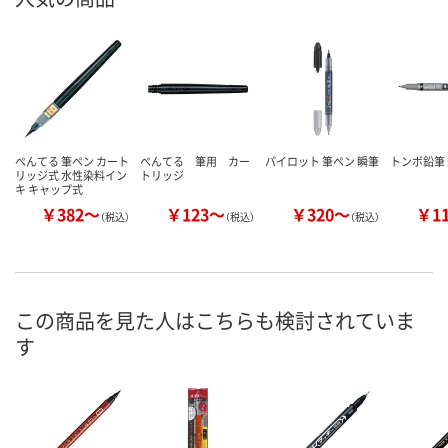
ぺんてる 筆ペン カート
ぺんてる 筆用 カー
パイロット 筆ペン 瞬筆
トンボ鉛筆 
リッジ式 水性染料イン
トリッジ
キ キャップ式
￥382～
￥123～
￥320～
￥1
（税込）
（税込）
（税込）
この商品を見た人はこちらも検討されていま
す