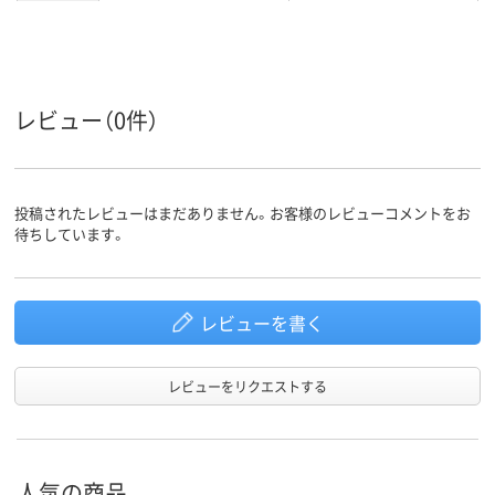
カラーグル
ブラック系
ブラック系
ープ
キャップ式
キャップ式
タイプ
レビュー（0件）
ツイン
ツイン
形状
細字・太字ツイン
細字・太字ツイン
線の太さ
投稿されたレビューはまだありません。お客様のレビューコメントをお
待ちしています。
レビューを書く
レビューをリクエストする
人気の商品