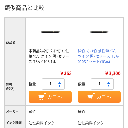
類似商品と比較
商品名
本商品：
呉竹 くれ竹 油性
呉竹 くれ竹 油性筆ぺん
筆ぺん ツイン 黒・セリー
ツイン 黒・セリース TSA-
ス TSA-010S 1本
010S 1セット(10本)
￥363
￥3,300
数量
数量
価格
(税込)
カゴへ
カゴへ
呉竹
呉竹
メーカー
油性染料インク
油性染料インク
インク種類