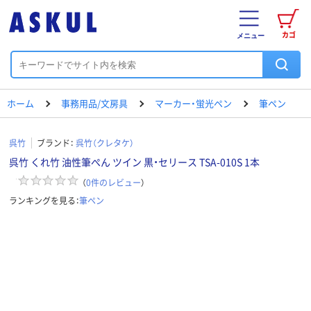
カゴ
メニュー
ホーム
事務用品/文房具
マーカー・蛍光ペン
筆ペン
呉竹
ブランド：
呉竹（クレタケ）
呉竹 くれ竹 油性筆ぺん ツイン 黒・セリース TSA-010S 1本
（
0
件のレビュー
）
ランキングを見る：
筆ペン