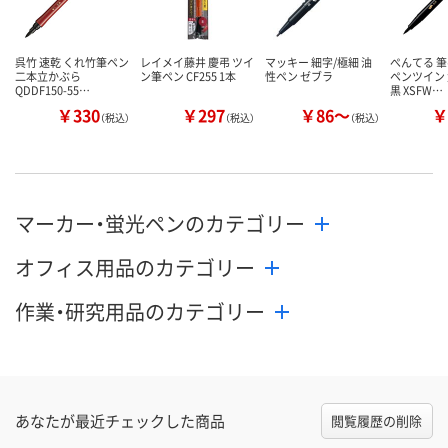
呉竹 速乾 くれ竹筆ペン
レイメイ藤井 慶弔 ツイ
マッキー 細字/極細 油
ぺんてる 筆
二本立かぶら
ン筆ペン CF255 1本
性ペン ゼブラ
ペンツイン 
QDDF150-55…
黒 XSFW…
￥330
￥297
￥86～
￥
（税込）
（税込）
（税込）
マーカー・蛍光ペンのカテゴリー
オフィス用品のカテゴリー
作業・研究用品のカテゴリー
あなたが最近チェックした商品
閲覧履歴の削除