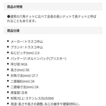
商品の特徴
●通常の六角ナットに比べて全長の長いナットで長ナットと呼ば
れることもあります。
商品仕様
メーカー：トラスコ中山
ブランド：トラスコ中山
ねじピッチ(mm)：2.0
パッケージ：ボルトンパック(ブリスター)
呼び径：M16
高さ(mm)：50
対角寸法(mm)：27.7
二面幅B(mm)：24
二面幅寸法(mm)：24
原産国：日本
材質/仕上：ステンレス(SUS304)
用途：長さや高さの調整、ねじの継手や建築材料に。