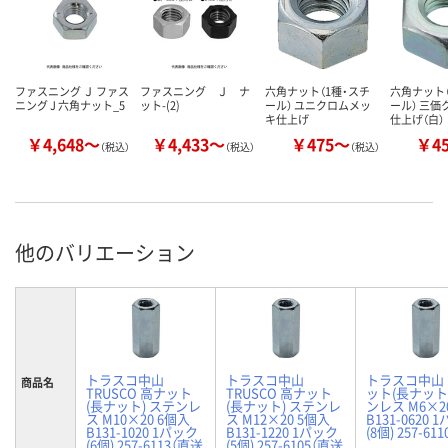
ファスニング Ｊ ファス
ファスニング Ｊ ナ
六角ナット（1種・スチ
六角ナット（
ニング J 六角ナット_5
ット-(2)
ール） ユニクロムメッ
ール） 三価
キ仕上げ
仕上げ（白）
￥4,648～
￥4,433～
￥475～
￥4
（税込）
（税込）
（税込）
他のバリエーション
トラスコ中山
トラスコ中山
トラスコ中山
商品名
TRUSCO 高ナット
TRUSCO 高ナット
ット(長ナット
(長ナット) ステンレ
(長ナット) ステンレ
ンレス M6×2
ス M10×20 6個入
ス M12×20 5個入
B131-0620 
B131-1020 1パック
B131-1220 1パック
(8個) 257-611
(6個) 257-6113（直送
(5個) 257-6105（直送