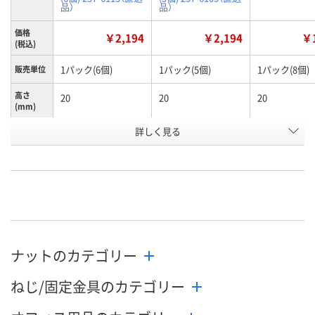
品）
品）
価格
￥2,194
￥2,194
￥1
(税込)
1パック(6個)
1パック(5個)
1パック(8個)
販売単位
高さ
20
20
20
(mm)
詳しく見る
M10
M12
M6
呼び径
お申込番
HN28540
HN28562
HN28254
号
あり
あり
あり
在庫
8月12日（水）
8月19日（水）まで
8月11日（火）
お届け日
ナットのカテゴリー
数量
数量
数量
ねじ/固定金具のカテゴリー
カゴへ
カゴへ
カ