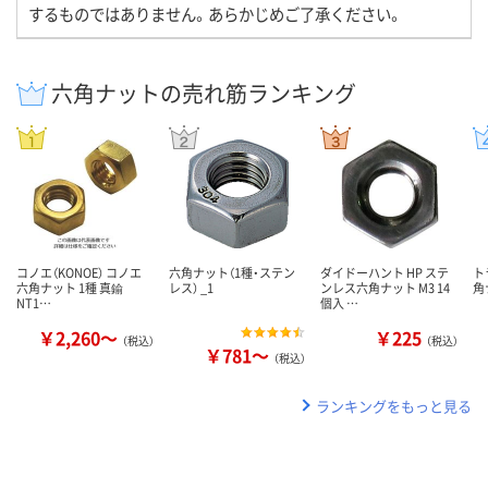
するものではありません。あらかじめご了承ください。
六角ナットの売れ筋ランキング
コノエ（KONOE） コノエ
六角ナット（1種・ステン
ダイドーハント HP ステ
ト
六角ナット 1種 真鍮
レス） _1
ンレス六角ナット M3 14
角
NT1…
個入 …
￥2,260～
￥225
（税込）
（税込）
￥781～
（税込）
ランキングをもっと見る